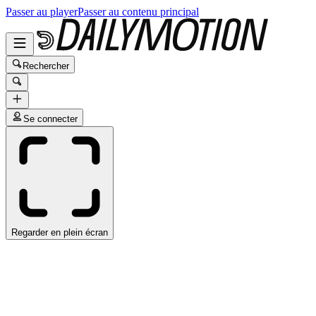
Passer au player
Passer au contenu principal
Rechercher
Se connecter
Regarder en plein écran