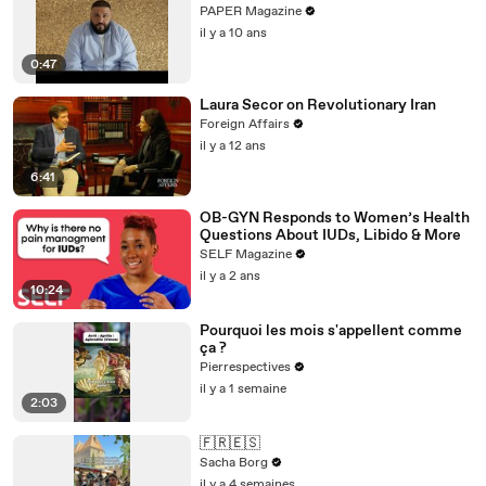
PAPER Magazine
il y a 10 ans
0:47
Laura Secor on Revolutionary Iran
Foreign Affairs
il y a 12 ans
6:41
OB-GYN Responds to Women’s Health
Questions About IUDs, Libido & More
SELF Magazine
il y a 2 ans
10:24
Pourquoi les mois s'appellent comme
ça ?
Pierrespectives
il y a 1 semaine
2:03
🇫🇷🇪🇸
Sacha Borg
il y a 4 semaines