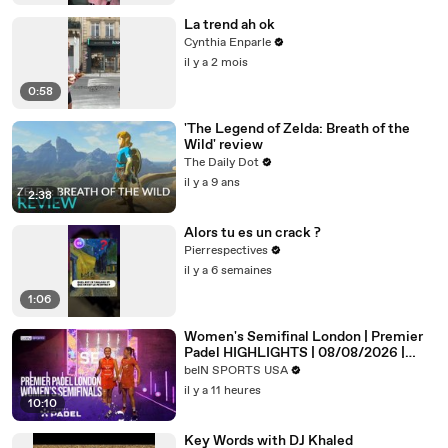
La trend ah ok
Cynthia Enparle
il y a 2 mois
0:58
'The Legend of Zelda: Breath of the
Wild' review
The Daily Dot
il y a 9 ans
2:38
Alors tu es un crack ?
Pierrespectives
il y a 6 semaines
1:06
Women's Semifinal London | Premier
Padel HIGHLIGHTS | 08/08/2026 |
beIN SPORTS USA
beIN SPORTS USA
il y a 11 heures
10:10
Key Words with DJ Khaled