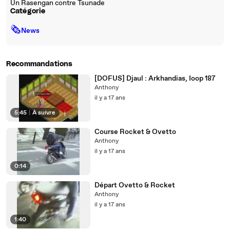
Un Rasengan contre Tsunade
Catégorie
🗞
News
Recommandations
[DOFUS] Djaul : Arkhandias, Ioop 187
Anthony
il y a 17 ans
5:45
|
À suivre
Course Rocket & Ovetto
Anthony
il y a 17 ans
0:14
Départ Ovetto & Rocket
Anthony
il y a 17 ans
1:40