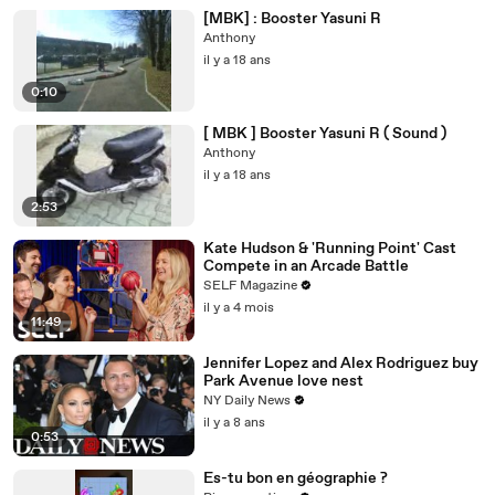
[MBK] : Booster Yasuni R
Anthony
il y a 18 ans
0:10
[ MBK ] Booster Yasuni R ( Sound )
Anthony
il y a 18 ans
2:53
Kate Hudson & 'Running Point' Cast
Compete in an Arcade Battle
SELF Magazine
il y a 4 mois
11:49
Jennifer Lopez and Alex Rodriguez buy
Park Avenue love nest
NY Daily News
il y a 8 ans
0:53
Es-tu bon en géographie ?