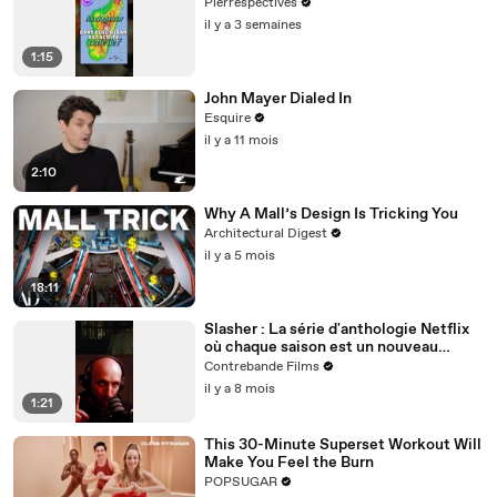
Pierrespectives
il y a 3 semaines
1:15
John Mayer Dialed In
Esquire
il y a 11 mois
2:10
Why A Mall’s Design Is Tricking You
Architectural Digest
il y a 5 mois
18:11
Slasher : La série d'anthologie Netflix
où chaque saison est un nouveau
massacre intelligent et jouissif
Contrebande Films
il y a 8 mois
1:21
This 30-Minute Superset Workout Will
Make You Feel the Burn
POPSUGAR