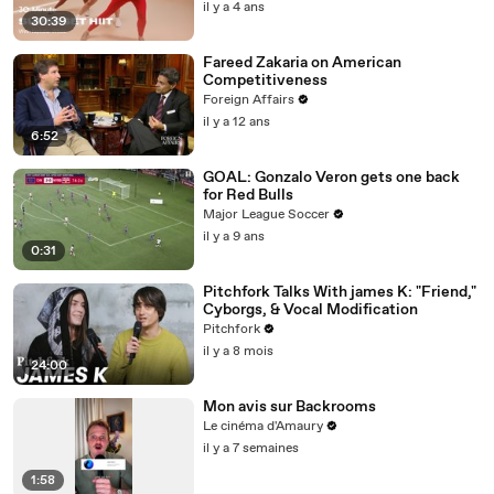
il y a 4 ans
30:39
Fareed Zakaria on American
Competitiveness
Foreign Affairs
il y a 12 ans
6:52
GOAL: Gonzalo Veron gets one back
for Red Bulls
Major League Soccer
il y a 9 ans
0:31
Pitchfork Talks With james K: "Friend,"
Cyborgs, & Vocal Modification
Pitchfork
il y a 8 mois
24:00
Mon avis sur Backrooms
Le cinéma d'Amaury
il y a 7 semaines
1:58