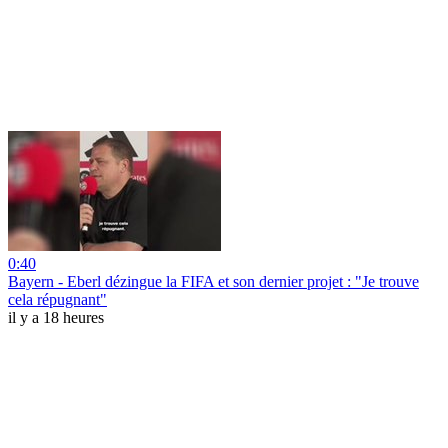
0:40
Bayern - Eberl dézingue la FIFA et son dernier projet : "Je trouve
cela répugnant"
il y a 18 heures