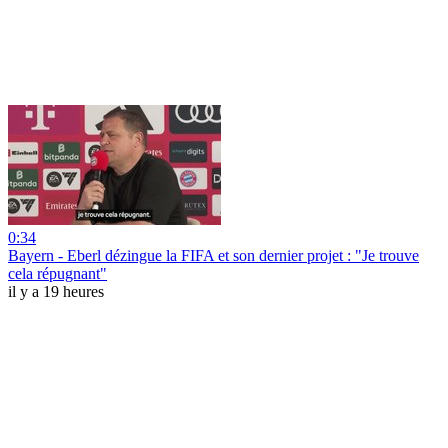
0:34
Bayern - Eberl dézingue la FIFA et son dernier projet : "Je trouve
cela répugnant"
il y a 19 heures