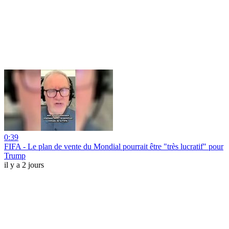
0:39
FIFA - Le plan de vente du Mondial pourrait être "très lucratif" pour
Trump
il y a 2 jours