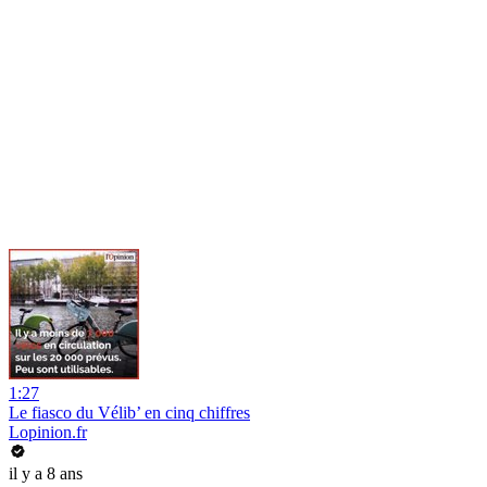
1:27
Le fiasco du Vélib’ en cinq chiffres
Lopinion.fr
il y a 8 ans