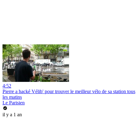
4:52
Pierre a hacké Vélib' pour trouver le meilleur vélo de sa station tous
les matins
Le Parisien
il y a 1 an