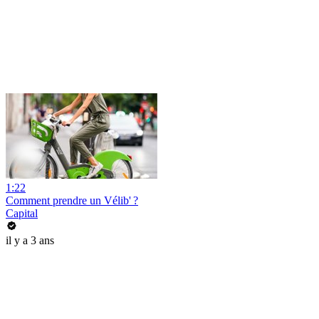
1:22
Comment prendre un Vélib' ?
Capital
il y a 3 ans