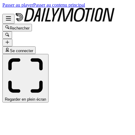
Passer au player
Passer au contenu principal
Rechercher
Se connecter
Regarder en plein écran