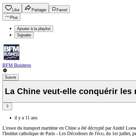
Like
Partager
Favori
Plus
Ajouter à la playlist
Signaler
BFM Business
Suivre
La Chine veut-elle conquérir les 
il y a 11 ans
L'essor du transport maritime en Chine a été décrypté par André Loesek
l'Institut catholique de Paris - Les Décodeurs de l'éco, du 1er juillet