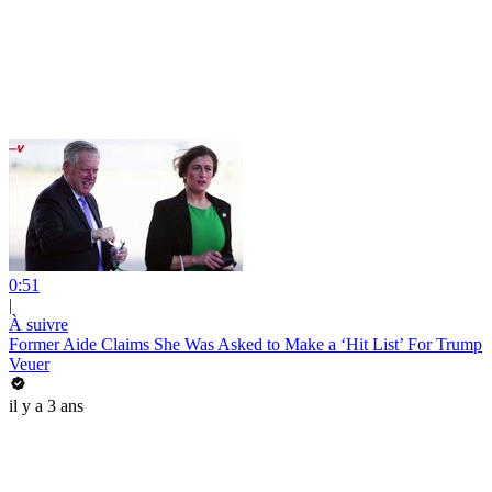
0:51
|
À suivre
Former Aide Claims She Was Asked to Make a ‘Hit List’ For Trump
Veuer
il y a 3 ans