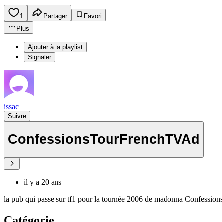
1
Partager
Favori
Plus
Ajouter à la playlist
Signaler
issac
Suivre
ConfessionsTourFrenchTVAd
il y a 20 ans
la pub qui passe sur tf1 pour la tournée 2006 de madonna Confessions
Catégorie