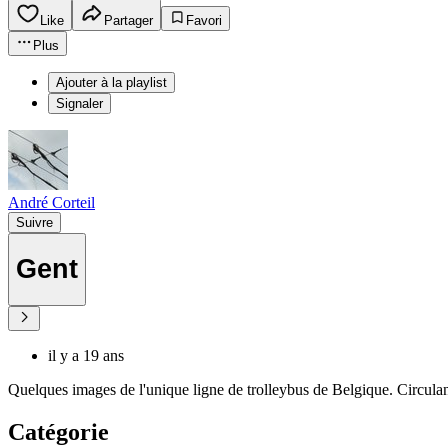
Like
Partager
Favori
Plus
Ajouter à la playlist
Signaler
André Corteil
Suivre
Gent
il y a 19 ans
Quelques images de l'unique ligne de trolleybus de Belgique. Circula
Catégorie