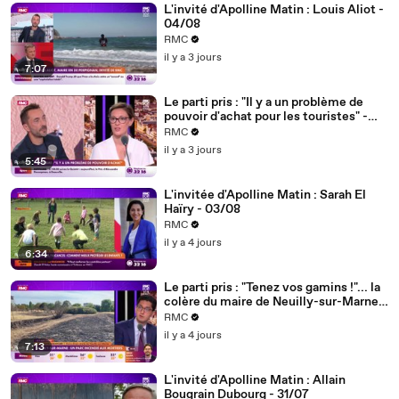
L'invité d'Apolline Matin : Louis Aliot -
04/08
RMC
il y a 3 jours
7:07
Le parti pris : "Il y a un problème de
pouvoir d'achat pour les touristes" -
04/08
RMC
il y a 3 jours
5:45
L'invitée d'Apolline Matin : Sarah El
Haïry - 03/08
RMC
il y a 4 jours
6:34
Le parti pris : "Tenez vos gamins !"... la
colère du maire de Neuilly-sur-Marne
après l'incendie d'un parc provoqué par
RMC
des mortiers - 03/08
il y a 4 jours
7:13
L'invité d'Apolline Matin : Allain
Bougrain Dubourg - 31/07