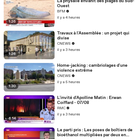
La physalie envahit des plages du Sud-
Ouest
BFM
il y a 4 heures
1:26
Travaux à l'Assemblée : un projet qui
divise
CNEWS
il y a 3 heures
1:26
Home-jacking : cambriolages d'une
violence extrême
CNEWS
il y a 5 heures
1:30
L'invité d'Apolline Matin : Erwan
Coiffard - 07/08
RMC
il y a 3 heures
6:14
Le parti pris : Les poses de boîtiers de
bioéthanol multipliées par deux en