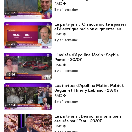
RMC
il y a 1 semaine
6:54
Le parti-pris : "On nous incite à passer
à l'électrique mais on augmente les
tarifs... ce gouvernement est
RMC
incohérent" - 31/07
il y a 1 semaine
5:38
L'invitée d'Apolline Matin : Sophie
Pantel - 30/07
RMC
il y a 1 semaine
9:16
Les invités d'Apolline Matin : Patrick
Seguin et Thierry Leblanc - 29/07
RMC
il y a 1 semaine
7:54
Le parti-pris : Des soins moins bien
assurés par l'État - 29/07
RMC