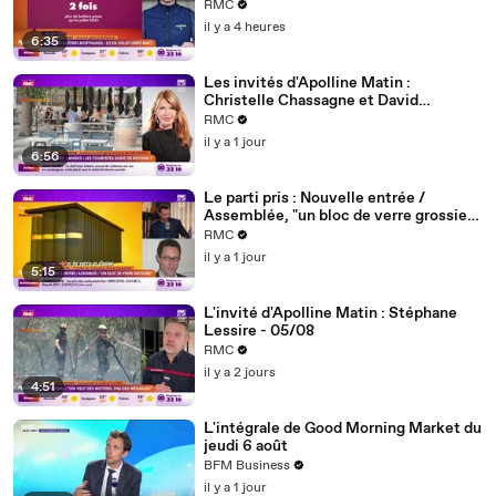
juillet (info RMC) - 07/08
RMC
il y a 4 heures
6:35
Les invités d'Apolline Matin :
Christelle Chassagne et David
Lafforgue - 06/08
RMC
il y a 1 jour
6:56
Le parti pris : Nouvelle entrée /
Assemblée, "un bloc de verre grossier
d'un autre temps qui défigure les quais
RMC
de Seine" - 06/08
il y a 1 jour
5:15
L'invité d'Apolline Matin : Stéphane
Lessire - 05/08
RMC
il y a 2 jours
4:51
L'intégrale de Good Morning Market du
jeudi 6 août
BFM Business
il y a 1 jour