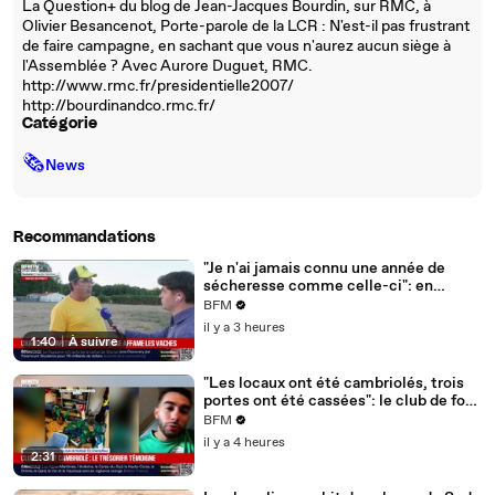
La Question+ du blog de Jean-Jacques Bourdin, sur RMC, à
Olivier Besancenot, Porte-parole de la LCR : N'est-il pas frustrant
de faire campagne, en sachant que vous n'aurez aucun siège à
l'Assemblée ? Avec Aurore Duguet, RMC.
http://www.rmc.fr/presidentielle2007/
http://bourdinandco.rmc.fr/
Catégorie
🗞
News
Recommandations
"Je n'ai jamais connu une année de
sécheresse comme celle-ci": en
Charente-Maritime, à cause de la
BFM
sécheresse, l'herbe de cette prairie
il y a 3 heures
n'est plus comestible pour les vaches
1:40
|
À suivre
depuis le 1er juin
"Les locaux ont été cambriolés, trois
portes ont été cassées": le club de foot
de Champfleur victime d'un
BFM
cambriolage
il y a 4 heures
2:31