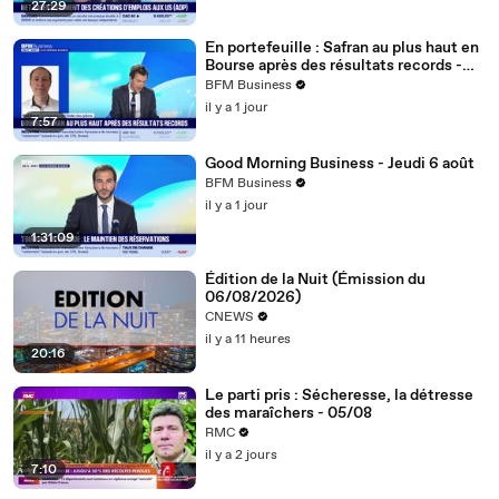
27:29
En portefeuille : Safran au plus haut en
Bourse après des résultats records -
06/08
BFM Business
il y a 1 jour
7:57
Good Morning Business - Jeudi 6 août
BFM Business
il y a 1 jour
1:31:09
Édition de la Nuit (Émission du
06/08/2026)
CNEWS
il y a 11 heures
20:16
Le parti pris : Sécheresse, la détresse
des maraîchers - 05/08
RMC
il y a 2 jours
7:10