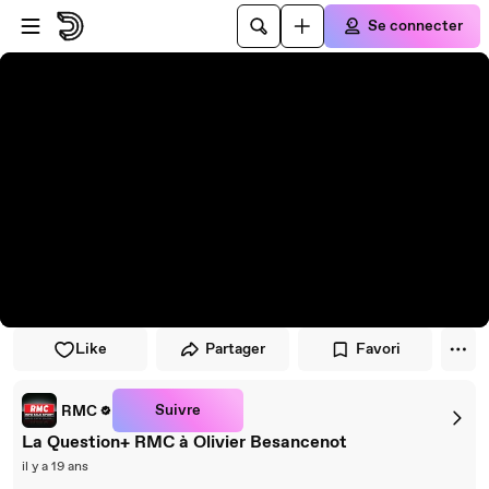
Passer au player
Passer au contenu principal
Se connecter
Like
Partager
Favori
Suivre
RMC
La Question+ RMC à Olivier Besancenot
il y a 19 ans