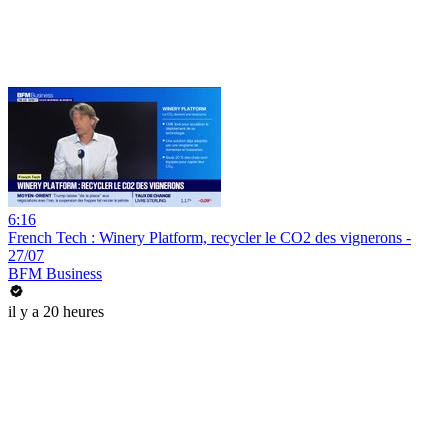
6:16
French Tech : Winery Platform, recycler le CO2 des vignerons -
27/07
BFM Business
il y a 20 heures