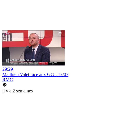
29:29
Matthieu Valet face aux GG - 17/07
RMC
il y a 2 semaines