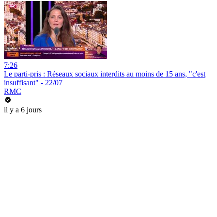
7:26
Le parti-pris : Réseaux sociaux interdits au moins de 15 ans, "c'est
insuffisant" - 22/07
RMC
il y a 6 jours