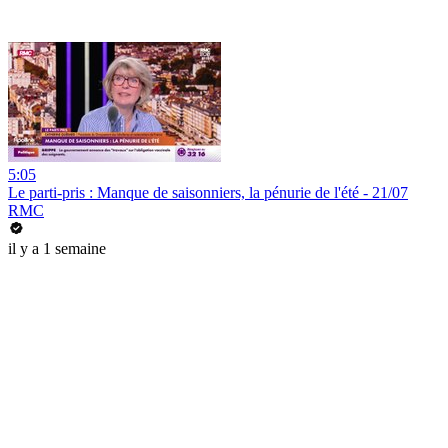
5:05
Le parti-pris : Manque de saisonniers, la pénurie de l'été - 21/07
RMC
il y a 1 semaine