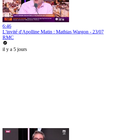
6:46
L'invité d'Apolline Matin : Mathias Wargon - 23/07
RMC
il y a 5 jours