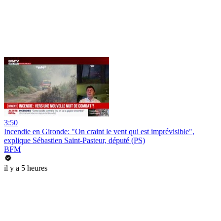
3:50
Incendie en Gironde: "On craint le vent qui est imprévisible",
explique Sébastien Saint-Pasteur, député (PS)
BFM
il y a 5 heures