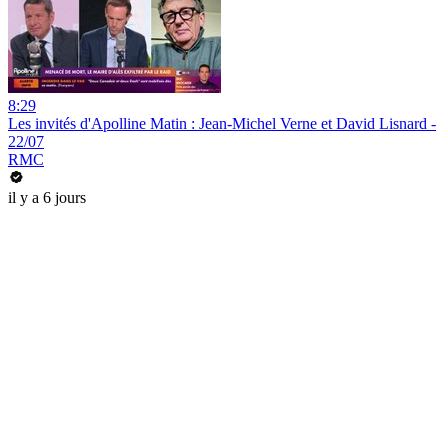
8:29
Les invités d'Apolline Matin : Jean-Michel Verne et David Lisnard -
22/07
RMC
il y a 6 jours