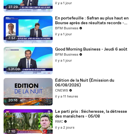
il y a 1 jour
27:29
En portefeuille : Safran au plus haut en
Bourse après des résultats records -
06/08
BFM Business
il y a 1 jour
7:57
Good Morning Business - Jeudi 6 août
BFM Business
il y a 1 jour
1:31:09
Édition de la Nuit (Émission du
06/08/2026)
CNEWS
il y a 11 heures
20:16
Le parti pris : Sécheresse, la détresse
des maraîchers - 05/08
RMC
il y a 2 jours
7:10