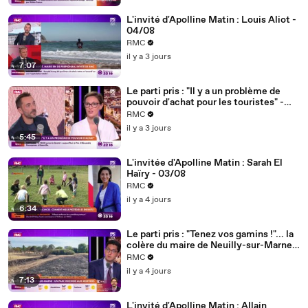
L'invité d'Apolline Matin : Louis Aliot -
04/08
RMC
il y a 3 jours
7:07
Le parti pris : "Il y a un problème de
pouvoir d'achat pour les touristes" -
04/08
RMC
il y a 3 jours
5:45
L'invitée d'Apolline Matin : Sarah El
Haïry - 03/08
RMC
il y a 4 jours
6:34
Le parti pris : "Tenez vos gamins !"... la
colère du maire de Neuilly-sur-Marne
après l'incendie d'un parc provoqué par
RMC
des mortiers - 03/08
il y a 4 jours
7:13
L'invité d'Apolline Matin : Allain