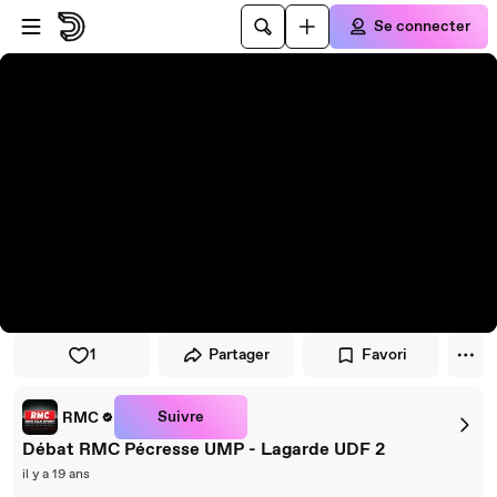
Passer au player
Passer au contenu principal
Se connecter
1
Partager
Favori
Suivre
RMC
Débat RMC Pécresse UMP - Lagarde UDF 2
il y a 19 ans