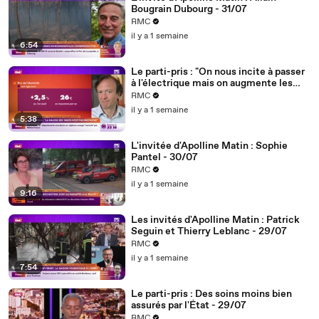
Bougrain Dubourg - 31/07
RMC
il y a 1 semaine
6:54
Le parti-pris : "On nous incite à passer
à l'électrique mais on augmente les
tarifs... ce gouvernement est
RMC
incohérent" - 31/07
il y a 1 semaine
5:38
L'invitée d'Apolline Matin : Sophie
Pantel - 30/07
RMC
il y a 1 semaine
9:16
Les invités d'Apolline Matin : Patrick
Seguin et Thierry Leblanc - 29/07
RMC
il y a 1 semaine
7:54
Le parti-pris : Des soins moins bien
assurés par l'État - 29/07
RMC