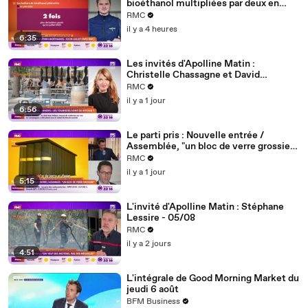
bioéthanol multipliées par deux en
juillet (info RMC) - 07/08
RMC
il y a 4 heures
6:35
Les invités d'Apolline Matin :
Christelle Chassagne et David
Lafforgue - 06/08
RMC
il y a 1 jour
6:56
Le parti pris : Nouvelle entrée /
Assemblée, "un bloc de verre grossier
d'un autre temps qui défigure les quais
RMC
de Seine" - 06/08
il y a 1 jour
5:15
L'invité d'Apolline Matin : Stéphane
Lessire - 05/08
RMC
il y a 2 jours
4:51
L'intégrale de Good Morning Market du
jeudi 6 août
BFM Business