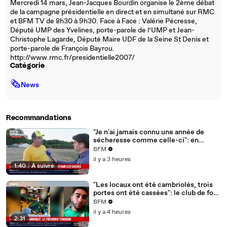
Mercredi 14 mars, Jean-Jacques Bourdin organise le 2ème débat
de la campagne présidentielle en direct et en simultané sur RMC
et BFM TV de 8h30 à 9h30. Face à Face : Valérie Pécresse,
Député UMP des Yvelines, porte-parole de l’UMP et Jean-
Christophe Lagarde, Député Maire UDF de la Seine St Denis et
porte-parole de François Bayrou.
http://www.rmc.fr/presidentielle2007/
Catégorie
🗞
News
Recommandations
"Je n'ai jamais connu une année de
sécheresse comme celle-ci": en
Charente-Maritime, à cause de la
BFM
sécheresse, l'herbe de cette prairie
il y a 3 heures
n'est plus comestible pour les vaches
1:40
|
À suivre
depuis le 1er juin
"Les locaux ont été cambriolés, trois
portes ont été cassées": le club de foot
de Champfleur victime d'un
BFM
cambriolage
il y a 4 heures
2:31