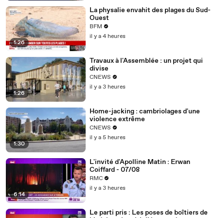
La physalie envahit des plages du Sud-
Ouest
BFM
il y a 4 heures
1:26
Travaux à l'Assemblée : un projet qui
divise
CNEWS
il y a 3 heures
1:26
Home-jacking : cambriolages d'une
violence extrême
CNEWS
il y a 5 heures
1:30
L'invité d'Apolline Matin : Erwan
Coiffard - 07/08
RMC
il y a 3 heures
6:14
Le parti pris : Les poses de boîtiers de