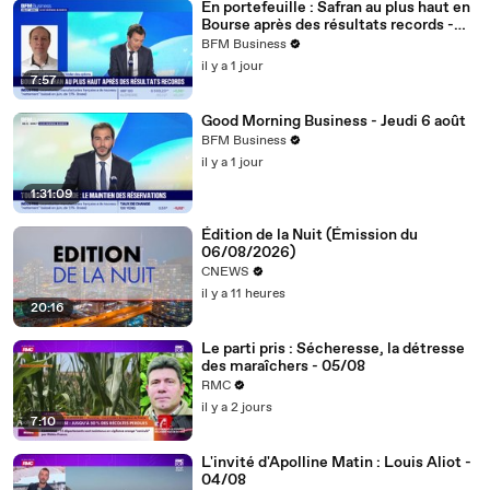
En portefeuille : Safran au plus haut en
Bourse après des résultats records -
06/08
BFM Business
il y a 1 jour
7:57
Good Morning Business - Jeudi 6 août
BFM Business
il y a 1 jour
1:31:09
Édition de la Nuit (Émission du
06/08/2026)
CNEWS
il y a 11 heures
20:16
Le parti pris : Sécheresse, la détresse
des maraîchers - 05/08
RMC
il y a 2 jours
7:10
L'invité d'Apolline Matin : Louis Aliot -
04/08