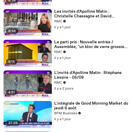
6:35
Les invités d'Apolline Matin :
Christelle Chassagne et David
Lafforgue - 06/08
RMC
il y a 1 jour
6:56
Le parti pris : Nouvelle entrée /
Assemblée, "un bloc de verre grossier
d'un autre temps qui défigure les quais
RMC
de Seine" - 06/08
il y a 1 jour
5:15
L'invité d'Apolline Matin : Stéphane
Lessire - 05/08
RMC
il y a 2 jours
4:51
L'intégrale de Good Morning Market du
jeudi 6 août
BFM Business
il y a 1 jour
27:29