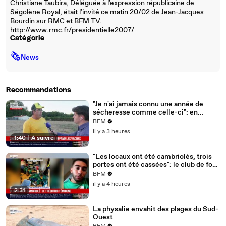
Christiane Taubira, Déléguée à l'expression républicaine de
Ségolène Royal, était l'invité ce matin 20/02 de Jean-Jacques
Bourdin sur RMC et BFM TV.
http://www.rmc.fr/presidentielle2007/
Catégorie
🗞
News
Recommandations
"Je n'ai jamais connu une année de
sécheresse comme celle-ci": en
Charente-Maritime, à cause de la
BFM
sécheresse, l'herbe de cette prairie
il y a 3 heures
n'est plus comestible pour les vaches
1:40
|
À suivre
depuis le 1er juin
"Les locaux ont été cambriolés, trois
portes ont été cassées": le club de foot
de Champfleur victime d'un
BFM
cambriolage
il y a 4 heures
2:31
La physalie envahit des plages du Sud-
Ouest