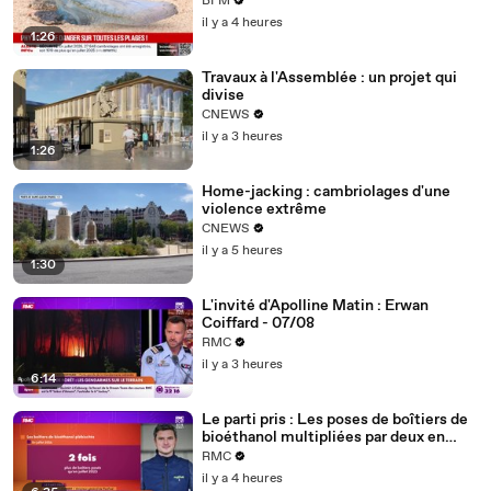
BFM
il y a 4 heures
1:26
Travaux à l'Assemblée : un projet qui
divise
CNEWS
il y a 3 heures
1:26
Home-jacking : cambriolages d'une
violence extrême
CNEWS
il y a 5 heures
1:30
L'invité d'Apolline Matin : Erwan
Coiffard - 07/08
RMC
il y a 3 heures
6:14
Le parti pris : Les poses de boîtiers de
bioéthanol multipliées par deux en
juillet (info RMC) - 07/08
RMC
il y a 4 heures