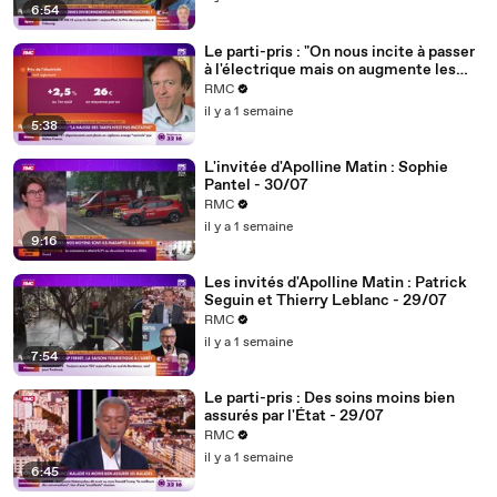
6:54
Le parti-pris : "On nous incite à passer
à l'électrique mais on augmente les
tarifs... ce gouvernement est
RMC
incohérent" - 31/07
il y a 1 semaine
5:38
L'invitée d'Apolline Matin : Sophie
Pantel - 30/07
RMC
il y a 1 semaine
9:16
Les invités d'Apolline Matin : Patrick
Seguin et Thierry Leblanc - 29/07
RMC
il y a 1 semaine
7:54
Le parti-pris : Des soins moins bien
assurés par l'État - 29/07
RMC
il y a 1 semaine
6:45