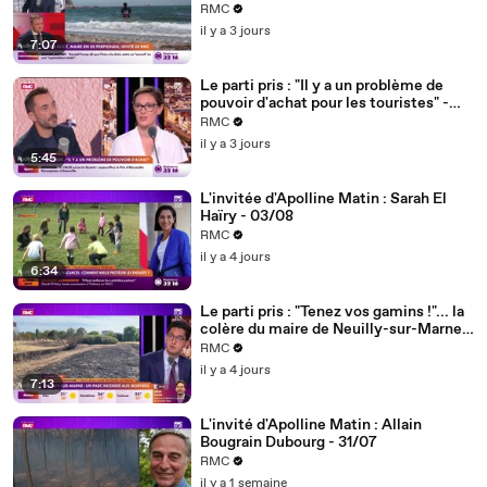
RMC
il y a 3 jours
7:07
Le parti pris : "Il y a un problème de
pouvoir d'achat pour les touristes" -
04/08
RMC
il y a 3 jours
5:45
L'invitée d'Apolline Matin : Sarah El
Haïry - 03/08
RMC
il y a 4 jours
6:34
Le parti pris : "Tenez vos gamins !"... la
colère du maire de Neuilly-sur-Marne
après l'incendie d'un parc provoqué par
RMC
des mortiers - 03/08
il y a 4 jours
7:13
L'invité d'Apolline Matin : Allain
Bougrain Dubourg - 31/07
RMC
il y a 1 semaine