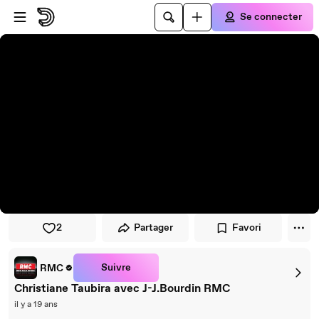
Passer au player
Passer au contenu principal
Se connecter
2
Partager
Favori
Suivre
RMC
Christiane Taubira avec J-J.Bourdin RMC
il y a 19 ans