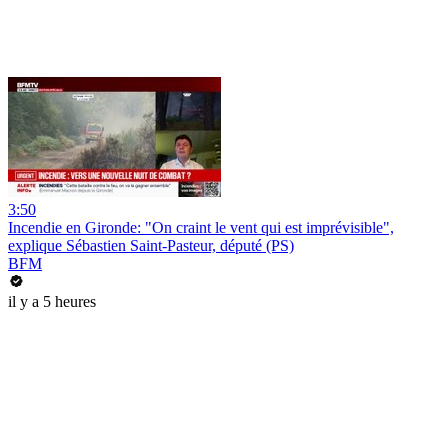
3:50
Incendie en Gironde: "On craint le vent qui est imprévisible",
explique Sébastien Saint-Pasteur, député (PS)
BFM
il y a 5 heures