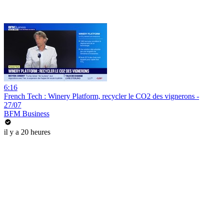
6:16
French Tech : Winery Platform, recycler le CO2 des vignerons -
27/07
BFM Business
il y a 20 heures