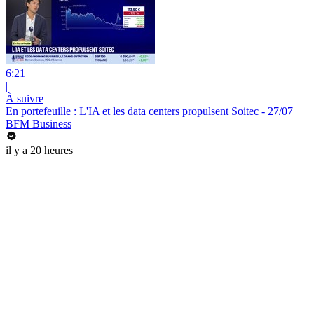
6:21
|
À suivre
En portefeuille : L'IA et les data centers propulsent Soitec - 27/07
BFM Business
il y a 20 heures