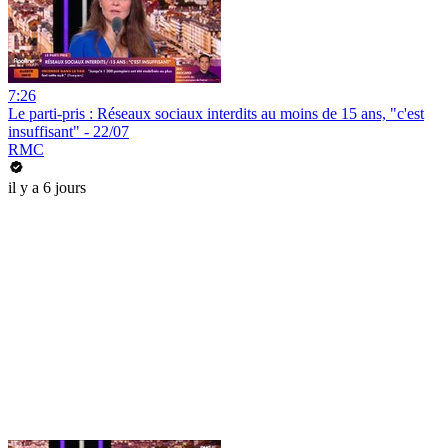
7:26
Le parti-pris : Réseaux sociaux interdits au moins de 15 ans, "c'est
insuffisant" - 22/07
RMC
il y a 6 jours