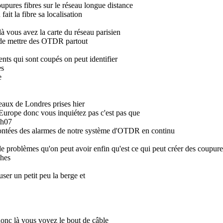
upures fibres sur le réseau longue distance
ait la fibre sa localisation
là vous avez la carte du réseau parisien
é de mettre des OTDR partout
ents qui sont coupés on peut identifier
es
e
aux de Londres prises hier
l'Europe donc vous inquiétez pas c'est pas que
8h07
montées des alarmes de notre système d'OTDR en continu
de problèmes qu'on peut avoir enfin qu'est ce qui peut créer des coupure
ches
ser un petit peu la berge et
onc là vous voyez le bout de câble