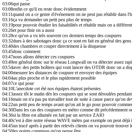
03:06
qui passe
03:08
enfin ce qu'il en reste donc évidemment
03:11
quand on a ce genre d'événement on ne peut pas rétablir dans l'
03:16
ça va demander un petit peu plus de temps
03:19
pour pouvoir étudier les faisabilités et rétablir mais on a différen
03:26
et pour finir on a aussi
03:28
ce qu'on a vu très souvent ces derniers temps des coupures
03:32
dues à des sabotages donc ça ce sont en fait en général des gen
03:40
des chambres et couper directement à la disqueuse
03:45
donc comment
03:47
nous allons détecter ces coupures
03:49
en général donc sur le réseau Longwall on va détecter assez ra
03:54
avec des petits boîtiers qui vont lancer des OTDR donc on a d
04:00
mesurer les distances de coupure et envoyer des équipes
04:04
au plus proche et le plus rapidement possible
04:07
ce qui pour
04:10
L'anecdote cet été nos équipes étaient présentes
04:13
assez tôt le matin dès les coupures qui se sont déroulées pendant
04:16
mais on n'a pas pu travailler tout de suite à cause parce qu'on de
04:22
un petit peu de temps avant qu'on ait le go pour pouvoir comme
04:30
Dans les cas des coupures en métro comme dit précédemment on u
04:36
si la fibre est allumée en fait par un service ZAIO
04:40
c'est à dire notre réseau WAVE métro par exemple on peut déjà i
04:45
un tracé après à partir des relevés clients on va pouvoir trouver
04:50
les points communs qu'on pense être