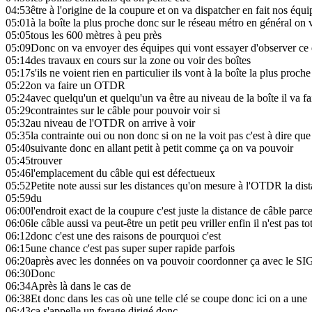
04:53
être à l'origine de la coupure et on va dispatcher en fait nos équ
05:01
à la boîte la plus proche donc sur le réseau métro en général on 
05:05
tous les 600 mètres à peu près
05:09
Donc on va envoyer des équipes qui vont essayer d'observer ce q
05:14
des travaux en cours sur la zone ou voir des boîtes
05:17
s'ils ne voient rien en particulier ils vont à la boîte la plus proche
05:22
on va faire un OTDR
05:24
avec quelqu'un et quelqu'un va être au niveau de la boîte il va fa
05:29
contraintes sur le câble pour pouvoir voir si
05:32
au niveau de l'OTDR on arrive à voir
05:35
la contrainte oui ou non donc si on ne la voit pas c'est à dire que c
05:40
suivante donc en allant petit à petit comme ça on va pouvoir
05:45
trouver
05:46
l'emplacement du câble qui est défectueux
05:52
Petite note aussi sur les distances qu'on mesure à l'OTDR la dist
05:59
du
06:00
l'endroit exact de la coupure c'est juste la distance de câble parc
06:06
le câble aussi va peut-être un petit peu vriller enfin il n'est pas t
06:12
donc c'est une des raisons de pourquoi c'est
06:15
une chance c'est pas super super rapide parfois
06:20
après avec les données on va pouvoir coordonner ça avec le SIG
06:30
Donc
06:34
Après là dans le cas de
06:38
Et donc dans les cas où une telle clé se coupe donc ici on a une
06:43
ça s'appelle un forage dirigé donc