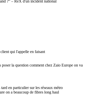
nd ?” – ReX d'un incident national
lient qui l'appelle en faisant
us poser la question comment chez Zaio Europe on va
s tard en particulier sur les réseaux métro
ture on a beaucoup de fibres long haul