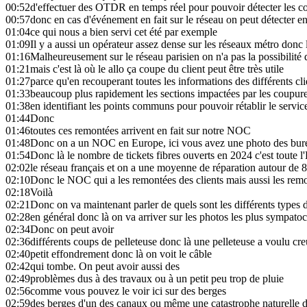
00:52
d'effectuer des OTDR en temps réel pour pouvoir détecter les co
00:57
donc en cas d'événement en fait sur le réseau on peut détecter en f
01:04
ce qui nous a bien servi cet été par exemple
01:09
Il y a aussi un opérateur assez dense sur les réseaux métro donc 
01:16
Malheureusement sur le réseau parisien on n'a pas la possibilit
01:21
mais c'est là où le allo ça coupe du client peut être très utile
01:27
parce qu'en recouperant toutes les informations des différents cli
01:33
beaucoup plus rapidement les sections impactées par les coupur
01:38
en identifiant les points communs pour pouvoir rétablir le servic
01:44
Donc
01:46
toutes ces remontées arrivent en fait sur notre NOC
01:48
Donc on a un NOC en Europe, ici vous avez une photo des bure
01:54
Donc là le nombre de tickets fibres ouverts en 2024 c'est toute 
02:02
le réseau français et on a une moyenne de réparation autour de 
02:10
Donc le NOC qui a les remontées des clients mais aussi les re
02:18
Voilà
02:21
Donc on va maintenant parler de quels sont les différents types 
02:28
en général donc là on va arriver sur les photos les plus sympato
02:34
Donc on peut avoir
02:36
différents coups de pelleteuse donc là une pelleteuse a voulu creu
02:40
petit effondrement donc là on voit le câble
02:42
qui tombe. On peut avoir aussi des
02:49
problèmes dus à des travaux ou à un petit peu trop de pluie
02:56
comme vous pouvez le voir ici sur des berges
02:59
des berges d'un des canaux ou même une catastrophe naturelle d