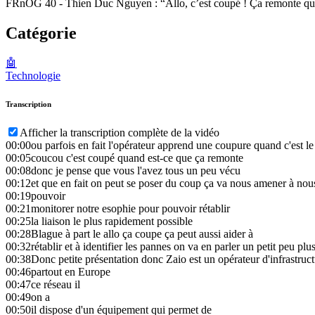
FRnOG 40 - Thien Duc Nguyen : “Allo, c’est coupé ! Ça remonte qua
Catégorie
🤖
Technologie
Transcription
Afficher la transcription complète de la vidéo
00:00
ou parfois en fait l'opérateur apprend une coupure quand c'est le c
00:05
coucou c'est coupé quand est-ce que ça remonte
00:08
donc je pense que vous l'avez tous un peu vécu
00:12
et que en fait on peut se poser du coup ça va nous amener à no
00:19
pouvoir
00:21
monitorer notre esophie pour pouvoir rétablir
00:25
la liaison le plus rapidement possible
00:28
Blague à part le allo ça coupe ça peut aussi aider à
00:32
rétablir et à identifier les pannes on va en parler un petit peu plu
00:38
Donc petite présentation donc Zaio est un opérateur d'infrastruc
00:46
partout en Europe
00:47
ce réseau il
00:49
on a
00:50
il dispose d'un équipement qui permet de