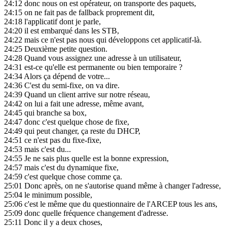
24:12
donc nous on est opérateur, on transporte des paquets,
24:15
on ne fait pas de fallback proprement dit,
24:18
l'applicatif dont je parle,
24:20
il est embarqué dans les STB,
24:22
mais ce n'est pas nous qui développons cet applicatif-là.
24:25
Deuxième petite question.
24:28
Quand vous assignez une adresse à un utilisateur,
24:31
est-ce qu'elle est permanente ou bien temporaire ?
24:34
Alors ça dépend de votre...
24:36
C'est du semi-fixe, on va dire.
24:39
Quand un client arrive sur notre réseau,
24:42
on lui a fait une adresse, même avant,
24:45
qui branche sa box,
24:47
donc c'est quelque chose de fixe,
24:49
qui peut changer, ça reste du DHCP,
24:51
ce n'est pas du fixe-fixe,
24:53
mais c'est du...
24:55
Je ne sais plus quelle est la bonne expression,
24:57
mais c'est du dynamique fixe,
24:59
c'est quelque chose comme ça.
25:01
Donc après, on ne s'autorise quand même à changer l'adresse,
25:04
le minimum possible,
25:06
c'est le même que du questionnaire de l'ARCEP tous les ans,
25:09
donc quelle fréquence changement d'adresse.
25:11
Donc il y a deux choses,