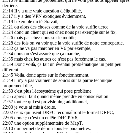
21:10
le minimum de problèmes, qui ne vont pas nous appeler après
derrière.
21:14
Il y a une vraie question d'éligibilité,
21:17
il y a des VPN exotiques évidemment,
21:19
l'exemple du télétravail,
21:21
ou alors des choses comme de la voie surifie tierce,
21:24
donc un client qui est chez nous par exemple sur le fix,
21:26
mais pas chez nous sur le mobile,
21:28
des fois on va voir que la voie surifie de notre contrepartie,
21:32
ça ne va pas marcher en V6 par exemple,
21:34
nous on s'est assuré que ça marche,
21:35
mais chez les autres ce n'est pas forcément le cas.
21:39
Donc voilà, ça fait un éventail problématique un petit peu
différent.
21:45
Voilà, donc après sur le fonctionnement,
21:49
il n'y a pas vraiment de soucis sur la partie technique
proprement dite,
21:53
c'est plus l'écosystème qui pose problème,
21:55
après il faut quand même prendre en considération
21:57
tout ce qui est provisioning additionnel,
22:00
je vous ai mis à droite,
22:02
ceux qui lisent DRFC reconnaîtront le format DRFC,
22:05
donc ça c'est un entête DHCP V6,
22:07
une option supplémentaire de MapT,
22:10
qui permet de définir tous les paramètres,