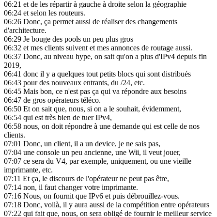
06:21
et de les répartir à gauche à droite selon la géographie
06:24
et selon les routeurs.
06:26
Donc, ça permet aussi de réaliser des changements
d'architecture.
06:29
Je bouge des pools un peu plus gros
06:32
et mes clients suivent et mes annonces de routage aussi.
06:37
Donc, au niveau hype, on sait qu'on a plus d'IPv4 depuis fin
2019,
06:41
donc il y a quelques tout petits blocs qui sont distribués
06:43
pour des nouveaux entrants, du /24, etc.
06:45
Mais bon, ce n'est pas ça qui va répondre aux besoins
06:47
de gros opérateurs téléco.
06:50
Et on sait que, nous, si on a le souhait, évidemment,
06:54
qui est très bien de tuer IPv4,
06:58
nous, on doit répondre à une demande qui est celle de nos
clients.
07:01
Donc, un client, il a un device, je ne sais pas,
07:04
une console un peu ancienne, une Wii, il veut jouer,
07:07
ce sera du V4, par exemple, uniquement, ou une vieille
imprimante, etc.
07:11
Et ça, le discours de l'opérateur ne peut pas être,
07:14
non, il faut changer votre imprimante.
07:16
Nous, on fournit que IPv6 et puis débrouillez-vous.
07:18
Donc, voilà, il y aura aussi de la compétition entre opérateurs
07:22
qui fait que, nous, on sera obligé de fournir le meilleur service