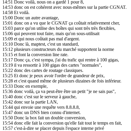
14:51
Donc voilà, nous on a gardé 1 pour 8,
14:53
donc on est cohérent avec nous-mêmes sur la partie CGNAT.
14:58
Et voilà.
15:00
Donc un autre avantage,
15:01
donc on a vu que le CGNAT ça coûtait relativement cher,
15:03
parce qu'on utilise des boîtes qui sont très très flexibles,
15:06
qui peuvent tout faire, mais qu'on sous-utilisait
15:09
et qui nous coûtait pas mal d'argent.
15:10
Donc là, maptest, c'est un standard,
15:12
plusieurs constructeurs du marché supportent la norme
15:15
et font la conversion line rate.
15:17
Donc ça, c'est sympa, j'ai du trafic qui rentre à 100 gigas,
15:19
il va ressortir à 100 gigas des cartes "normales",
15:22
donc des cartes de routage classiques.
15:25
Et donc je peux avoir l'ordre de grandeur de prix,
15:28
et c'est quand même de plusieurs dizaines de fois inférieur.
15:33
Donc en exemple,
15:36
donc voilà, ça va peut-être être un petit "je ne sais pas",
15:40
donc c'est sur le serveur à gauche,
15:42
donc sur la partie LAN,
15:44
qui envoie une requête vers 8.8.8.8,
15:47
donc un DNS bien connu d'internet.
15:50
Donc la box fait un double conversion,
15:54
donc elle fait la conversion qu'elle fait tout le temps en fait,
15:57
c'est-à-dire se placer depuis l'espace interne privé