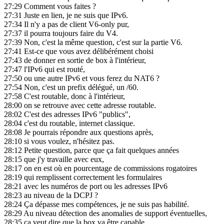
27:29
Comment vous faites ?
27:31
Juste en lien, je ne suis que IPv6.
27:34
Il n'y a pas de client V6-only pur,
27:37
il pourra toujours faire du V4.
27:39
Non, c'est la même question, c'est sur la partie V6.
27:41
Est-ce que vous avez délibérément choisi
27:43
de donner en sortie de box à l'intérieur,
27:47
l'IPv6 qui est routé,
27:50
ou une autre IPv6 et vous ferez du NAT6 ?
27:54
Non, c'est un prefix délégué, un /60.
27:58
C'est routable, donc à l'intérieur,
28:00
on se retrouve avec cette adresse routable.
28:02
C'est des adresses IPv6 "publics",
28:04
c'est du routable, internet classique.
28:08
Je pourrais répondre aux questions après,
28:10
si vous voulez, n'hésitez pas.
28:12
Petite question, parce que ça fait quelques années
28:15
que j'y travaille avec eux,
28:17
on en est où en pourcentage de commissions rogatoires
28:19
qui remplissent correctement les formulaires
28:21
avec les numéros de port ou les adresses IPv6
28:23
au niveau de la DCPJ ?
28:24
Ça dépasse mes compétences, je ne suis pas habilité.
28:29
Au niveau détection des anomalies de support éventuelles,
28:35
ça veut dire que la box va être capable