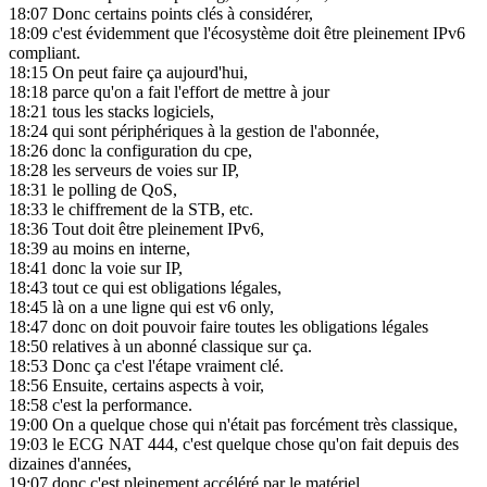
18:07
Donc certains points clés à considérer,
18:09
c'est évidemment que l'écosystème doit être pleinement IPv6
compliant.
18:15
On peut faire ça aujourd'hui,
18:18
parce qu'on a fait l'effort de mettre à jour
18:21
tous les stacks logiciels,
18:24
qui sont périphériques à la gestion de l'abonnée,
18:26
donc la configuration du cpe,
18:28
les serveurs de voies sur IP,
18:31
le polling de QoS,
18:33
le chiffrement de la STB, etc.
18:36
Tout doit être pleinement IPv6,
18:39
au moins en interne,
18:41
donc la voie sur IP,
18:43
tout ce qui est obligations légales,
18:45
là on a une ligne qui est v6 only,
18:47
donc on doit pouvoir faire toutes les obligations légales
18:50
relatives à un abonné classique sur ça.
18:53
Donc ça c'est l'étape vraiment clé.
18:56
Ensuite, certains aspects à voir,
18:58
c'est la performance.
19:00
On a quelque chose qui n'était pas forcément très classique,
19:03
le ECG NAT 444, c'est quelque chose qu'on fait depuis des
dizaines d'années,
19:07
donc c'est pleinement accéléré par le matériel.