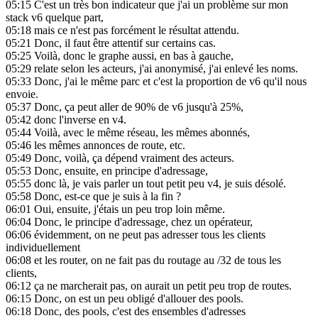
05:15
C'est un très bon indicateur que j'ai un problème sur mon
stack v6 quelque part,
05:18
mais ce n'est pas forcément le résultat attendu.
05:21
Donc, il faut être attentif sur certains cas.
05:25
Voilà, donc le graphe aussi, en bas à gauche,
05:29
relate selon les acteurs, j'ai anonymisé, j'ai enlevé les noms.
05:33
Donc, j'ai le même parc et c'est la proportion de v6 qu'il nous
envoie.
05:37
Donc, ça peut aller de 90% de v6 jusqu'à 25%,
05:42
donc l'inverse en v4.
05:44
Voilà, avec le même réseau, les mêmes abonnés,
05:46
les mêmes annonces de route, etc.
05:49
Donc, voilà, ça dépend vraiment des acteurs.
05:53
Donc, ensuite, en principe d'adressage,
05:55
donc là, je vais parler un tout petit peu v4, je suis désolé.
05:58
Donc, est-ce que je suis à la fin ?
06:01
Oui, ensuite, j'étais un peu trop loin même.
06:04
Donc, le principe d'adressage, chez un opérateur,
06:06
évidemment, on ne peut pas adresser tous les clients
individuellement
06:08
et les router, on ne fait pas du routage au /32 de tous les
clients,
06:12
ça ne marcherait pas, on aurait un petit peu trop de routes.
06:15
Donc, on est un peu obligé d'allouer des pools.
06:18
Donc, des pools, c'est des ensembles d'adresses