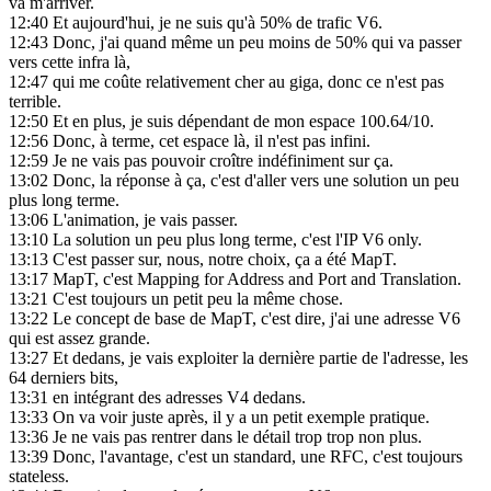
va m'arriver.
12:40
Et aujourd'hui, je ne suis qu'à 50% de trafic V6.
12:43
Donc, j'ai quand même un peu moins de 50% qui va passer
vers cette infra là,
12:47
qui me coûte relativement cher au giga, donc ce n'est pas
terrible.
12:50
Et en plus, je suis dépendant de mon espace 100.64/10.
12:56
Donc, à terme, cet espace là, il n'est pas infini.
12:59
Je ne vais pas pouvoir croître indéfiniment sur ça.
13:02
Donc, la réponse à ça, c'est d'aller vers une solution un peu
plus long terme.
13:06
L'animation, je vais passer.
13:10
La solution un peu plus long terme, c'est l'IP V6 only.
13:13
C'est passer sur, nous, notre choix, ça a été MapT.
13:17
MapT, c'est Mapping for Address and Port and Translation.
13:21
C'est toujours un petit peu la même chose.
13:22
Le concept de base de MapT, c'est dire, j'ai une adresse V6
qui est assez grande.
13:27
Et dedans, je vais exploiter la dernière partie de l'adresse, les
64 derniers bits,
13:31
en intégrant des adresses V4 dedans.
13:33
On va voir juste après, il y a un petit exemple pratique.
13:36
Je ne vais pas rentrer dans le détail trop trop non plus.
13:39
Donc, l'avantage, c'est un standard, une RFC, c'est toujours
stateless.