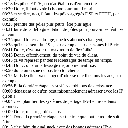
08:18
les pôles FTTH, on n'arrêtait pas d'en remettre.
08:20
Donc, il faut avoir la bonne tournure d'esprit
08:23
et se dire, non, il faut des pôles agrégés DSL et FTTH, par
exemple,
08:28
prendre des pôles plus petits, être plus agile,
08:31
faire de la défragmentation de pôles pour pouvoir les réutiliser
ailleurs
08:35
quand le réseau bouge, que les abonnés changent,
08:38
qu'ils passent du DSL, par exemple, sur des zones RIP, etc.
08:41
Donc, c'est avoir un maximum de flexibilité.
08:43
Donc, effectivement, du point de vue du client,
08:45
ça va repasser par des réadressages de temps en temps.
08:48
Donc, on a un adressage majoritairement fixe,
08:50
donc on essaie de pas trop toucher ça.
08:52
Mais le client va changer d'adresse une fois tous les ans, par
exemple.
08:56
Et la dernière étape, c'est si les ambitions de croissance
09:00
dépassent ce qu'on peut raisonnablement adresser avec les IP
qu'on a,
09:04
c'est planifier des systèmes de partage IPv4 entre certains
abonnés.
09:09
Donc, on a regardé ça aussi.
09:11
Donc, la première étape, c'est le truc que tout le monde sait
faire,
09:15
c'est faire du dual stack avec des bonnes adresses IPv4,