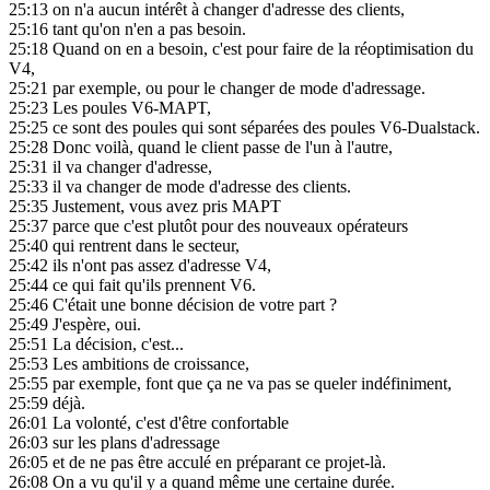
25:13
on n'a aucun intérêt à changer d'adresse des clients,
25:16
tant qu'on n'en a pas besoin.
25:18
Quand on en a besoin, c'est pour faire de la réoptimisation du
V4,
25:21
par exemple, ou pour le changer de mode d'adressage.
25:23
Les poules V6-MAPT,
25:25
ce sont des poules qui sont séparées des poules V6-Dualstack.
25:28
Donc voilà, quand le client passe de l'un à l'autre,
25:31
il va changer d'adresse,
25:33
il va changer de mode d'adresse des clients.
25:35
Justement, vous avez pris MAPT
25:37
parce que c'est plutôt pour des nouveaux opérateurs
25:40
qui rentrent dans le secteur,
25:42
ils n'ont pas assez d'adresse V4,
25:44
ce qui fait qu'ils prennent V6.
25:46
C'était une bonne décision de votre part ?
25:49
J'espère, oui.
25:51
La décision, c'est...
25:53
Les ambitions de croissance,
25:55
par exemple, font que ça ne va pas se queler indéfiniment,
25:59
déjà.
26:01
La volonté, c'est d'être confortable
26:03
sur les plans d'adressage
26:05
et de ne pas être acculé en préparant ce projet-là.
26:08
On a vu qu'il y a quand même une certaine durée.