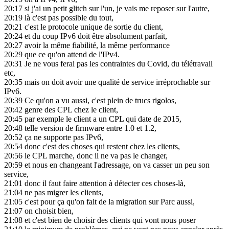
20:17
si j'ai un petit glitch sur l'un, je vais me reposer sur l'autre,
20:19
là c'est pas possible du tout,
20:21
c'est le protocole unique de sortie du client,
20:24
et du coup IPv6 doit être absolument parfait,
20:27
avoir la même fiabilité, la même performance
20:29
que ce qu'on attend de l'IPv4.
20:31
Je ne vous ferai pas les contraintes du Covid, du télétravail
etc,
20:35
mais on doit avoir une qualité de service irréprochable sur
IPv6.
20:39
Ce qu'on a vu aussi, c'est plein de trucs rigolos,
20:42
genre des CPL chez le client,
20:45
par exemple le client a un CPL qui date de 2015,
20:48
telle version de firmware entre 1.0 et 1.2,
20:52
ça ne supporte pas IPv6,
20:54
donc c'est des choses qui restent chez les clients,
20:56
le CPL marche, donc il ne va pas le changer,
20:59
et nous en changeant l'adressage, on va casser un peu son
service,
21:01
donc il faut faire attention à détecter ces choses-là,
21:04
ne pas migrer les clients,
21:05
c'est pour ça qu'on fait de la migration sur Parc aussi,
21:07
on choisit bien,
21:08
et c'est bien de choisir des clients qui vont nous poser