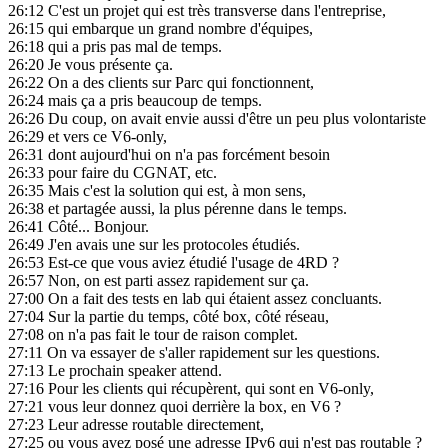
26:12
C'est un projet qui est très transverse dans l'entreprise,
26:15
qui embarque un grand nombre d'équipes,
26:18
qui a pris pas mal de temps.
26:20
Je vous présente ça.
26:22
On a des clients sur Parc qui fonctionnent,
26:24
mais ça a pris beaucoup de temps.
26:26
Du coup, on avait envie aussi d'être un peu plus volontariste
26:29
et vers ce V6-only,
26:31
dont aujourd'hui on n'a pas forcément besoin
26:33
pour faire du CGNAT, etc.
26:35
Mais c'est la solution qui est, à mon sens,
26:38
et partagée aussi, la plus pérenne dans le temps.
26:41
Côté... Bonjour.
26:49
J'en avais une sur les protocoles étudiés.
26:53
Est-ce que vous aviez étudié l'usage de 4RD ?
26:57
Non, on est parti assez rapidement sur ça.
27:00
On a fait des tests en lab qui étaient assez concluants.
27:04
Sur la partie du temps, côté box, côté réseau,
27:08
on n'a pas fait le tour de raison complet.
27:11
On va essayer de s'aller rapidement sur les questions.
27:13
Le prochain speaker attend.
27:16
Pour les clients qui récupèrent, qui sont en V6-only,
27:21
vous leur donnez quoi derrière la box, en V6 ?
27:23
Leur adresse routable directement,
27:25
ou vous avez posé une adresse IPv6 qui n'est pas routable ?