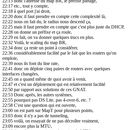
22:13
donc l'adresse du map BR, le préfixe partagé,
22:17
etc., tout y compte,
22:18
à quel port j'ai droit,
22:20
donc il faut prendre en compte cette complexité là,
22:22
nous on fait du, le radius nous descend ça,
22:25
mais il faut prendre en compte que c'est plus juste du DHCP,
22:28
on donne un préfixe et ça roule,
22:29
en fait, on va donner quelques trucs en plus.
22:32
Voilà, le scaling du map BR,
22:34
donc ça reste un point à considérer,
22:36
considérablement facilité par le fait que les routers qu'on
emploie,
22:39
nous ils font du line rate,
22:41
donc on déploie cinq paires de routers avec quelques
interfaces changées,
22:45
on a quand même de quoi avoir à venir,
22:47
et c'est un déploiement qui est relativement facilité
22:50
par rapport aux solutions de ces GNAT.
22:53
Donc après, les autres systèmes,
22:55
pourquoi pas DS Lite, pas 4-over-6, etc. ?
22:58
C'est une question qui est ouverte,
23:00
on est parti sur MapT pour plusieurs points,
23:03
donc il n'y a pas de tunneling,
23:05
voilà, on essayait de ne pas décroître vraiment,
23:09
encore plus la MTU,