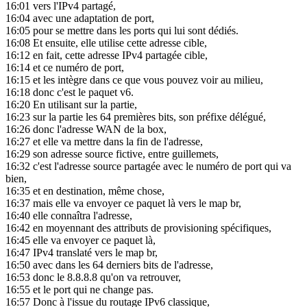
16:01
vers l'IPv4 partagé,
16:04
avec une adaptation de port,
16:05
pour se mettre dans les ports qui lui sont dédiés.
16:08
Et ensuite, elle utilise cette adresse cible,
16:12
en fait, cette adresse IPv4 partagée cible,
16:14
et ce numéro de port,
16:15
et les intègre dans ce que vous pouvez voir au milieu,
16:18
donc c'est le paquet v6.
16:20
En utilisant sur la partie,
16:23
sur la partie les 64 premières bits, son préfixe délégué,
16:26
donc l'adresse WAN de la box,
16:27
et elle va mettre dans la fin de l'adresse,
16:29
son adresse source fictive, entre guillemets,
16:32
c'est l'adresse source partagée avec le numéro de port qui va
bien,
16:35
et en destination, même chose,
16:37
mais elle va envoyer ce paquet là vers le map br,
16:40
elle connaîtra l'adresse,
16:42
en moyennant des attributs de provisioning spécifiques,
16:45
elle va envoyer ce paquet là,
16:47
IPv4 translaté vers le map br,
16:50
avec dans les 64 derniers bits de l'adresse,
16:53
donc le 8.8.8.8 qu'on va retrouver,
16:55
et le port qui ne change pas.
16:57
Donc à l'issue du routage IPv6 classique,