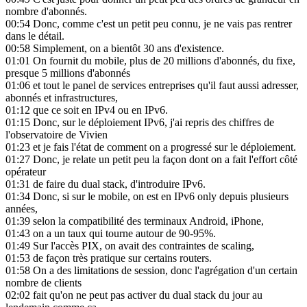
nombre d'abonnés.
00:54
Donc, comme c'est un petit peu connu, je ne vais pas rentrer
dans le détail.
00:58
Simplement, on a bientôt 30 ans d'existence.
01:01
On fournit du mobile, plus de 20 millions d'abonnés, du fixe,
presque 5 millions d'abonnés
01:06
et tout le panel de services entreprises qu'il faut aussi adresser,
abonnés et infrastructures,
01:12
que ce soit en IPv4 ou en IPv6.
01:15
Donc, sur le déploiement IPv6, j'ai repris des chiffres de
l'observatoire de Vivien
01:23
et je fais l'état de comment on a progressé sur le déploiement.
01:27
Donc, je relate un petit peu la façon dont on a fait l'effort côté
opérateur
01:31
de faire du dual stack, d'introduire IPv6.
01:34
Donc, si sur le mobile, on est en IPv6 only depuis plusieurs
années,
01:39
selon la compatibilité des terminaux Android, iPhone,
01:43
on a un taux qui tourne autour de 90-95%.
01:49
Sur l'accès PIX, on avait des contraintes de scaling,
01:53
de façon très pratique sur certains routers.
01:58
On a des limitations de session, donc l'agrégation d'un certain
nombre de clients
02:02
fait qu'on ne peut pas activer du dual stack du jour au