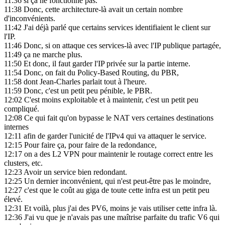
11:36
si ça ne fonctionne pas.
11:38
Donc, cette architecture-là avait un certain nombre
d'inconvénients.
11:42
J'ai déjà parlé que certains services identifiaient le client sur
l'IP.
11:46
Donc, si on attaque ces services-là avec l'IP publique partagée,
11:49
ça ne marche plus.
11:50
Et donc, il faut garder l'IP privée sur la partie interne.
11:54
Donc, on fait du Policy-Based Routing, du PBR,
11:58
dont Jean-Charles parlait tout à l'heure.
11:59
Donc, c'est un petit peu pénible, le PBR.
12:02
C'est moins exploitable et à maintenir, c'est un petit peu
compliqué.
12:08
Ce qui fait qu'on bypasse le NAT vers certaines destinations
internes
12:11
afin de garder l'unicité de l'IPv4 qui va attaquer le service.
12:15
Pour faire ça, pour faire de la redondance,
12:17
on a des L2 VPN pour maintenir le routage correct entre les
clusters, etc.
12:23
Avoir un service bien redondant.
12:25
Un dernier inconvénient, qui n'est peut-être pas le moindre,
12:27
c'est que le coût au giga de toute cette infra est un petit peu
élevé.
12:31
Et voilà, plus j'ai des PV6, moins je vais utiliser cette infra là.
12:36
J'ai vu que je n'avais pas une maîtrise parfaite du trafic V6 qui