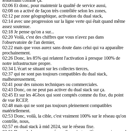
lendemain comme ça.
02:06
Et donc, pour maintenir la qualité de service aussi,
02:08
on a activé de façon très contrôlée selon les zones,
02:12
par zone géographique, activation du dual stack,
02:14
avec une progression sur la ligne verte qui était quand même
assez soutenue.
02:18
Je pense qu'on a sur...
02:20
Voilà, c'est des chiffres que vous n'avez pas dans
l'observatoire de l'an dernier,
02:22
mais que vous aurez sans doute dans celui qui va apparaître
prochainement.
02:26
Donc, les 85% qui relatent l'activation à presque 100% de
notre infrastructure propre.
02:34
L'écart se situant sur les collectes tierces,
02:37
qui ne sont pas toujours compatibles du dual stack,
malheureusement,
02:41
pour des raisons techniques ou commerciales.
02:43
Donc, on ne peut pas activer du dual stack sur ça.
02:45
Et sur les 4Gbox qui sont comptés comme du fixe, du point
de vue RCEP,
02:48
mais qui ne sont pas toujours pleinement compatibles
matériellement.
02:53
Donc, voilà, la cible, c'est vraiment 100% sur le réseau qu'on
contrôle, nous,
02:57
en dual stack à mid 2024, sur le réseau fixe.