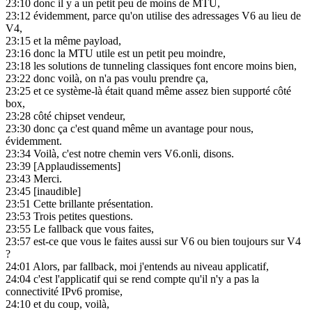
23:10
donc il y a un petit peu de moins de MTU,
23:12
évidemment, parce qu'on utilise des adressages V6 au lieu de
V4,
23:15
et la même payload,
23:16
donc la MTU utile est un petit peu moindre,
23:18
les solutions de tunneling classiques font encore moins bien,
23:22
donc voilà, on n'a pas voulu prendre ça,
23:25
et ce système-là était quand même assez bien supporté côté
box,
23:28
côté chipset vendeur,
23:30
donc ça c'est quand même un avantage pour nous,
évidemment.
23:34
Voilà, c'est notre chemin vers V6.onli, disons.
23:39
[Applaudissements]
23:43
Merci.
23:45
[inaudible]
23:51
Cette brillante présentation.
23:53
Trois petites questions.
23:55
Le fallback que vous faites,
23:57
est-ce que vous le faites aussi sur V6 ou bien toujours sur V4
?
24:01
Alors, par fallback, moi j'entends au niveau applicatif,
24:04
c'est l'applicatif qui se rend compte qu'il n'y a pas la
connectivité IPv6 promise,
24:10
et du coup, voilà,