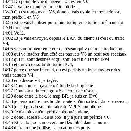
13:44
Du point de vue du réseau, on est en V6.
13:47
Il va me manquer un petit trait de...
13:49
On est toujours en V6, donc je vais exploiter mon adresse,
mon prefix 1 en V6.
13:55
Et je vais l'utiliser pour faire trafiquer le trafic qui émane du
LAN du client.
14:01
Voilà.
14:02
Et je vais envoyer, depuis le LAN du client, si c'est du trafic
V4,
14:05
vers un routeur en cœur de réseau qui va faire la traduction,
14:08
qui va ingérer d'un côté ces paquets V6 un petit peu spéciaux
14:12
qui lui sont destinés et qui sont en fait du trafic IPv4
14:15
et qui va ressortir du trafic IPv4,
14:17
parce que sur Internet, on est parfois obligé d'envoyer des
vrais paquets V4
14:20
en adresse V4 partagée.
14:23
Donc tout ça, ça a le mérite de la simplicité.
14:27
Donc on a du routage V6 en cœur de réseau,
14:29
donc entre la box, le map BR, je suis en IPv6,
14:33
je peux mettre mes border routers n'importe où dans le réseau,
14:36
je n'ai plus besoin de faire du VPLS compliqué.
14:40
Je n'ai plus qu'un préfixe abonné unique,
14:42
donc l'adresse 1 de la box, il y a juste un préfixe V6.
14:45
Et j'ai toujours une certaine fléxibilité dans la norme
14:48
du ratio que j'utilise, l'allocation des ports.