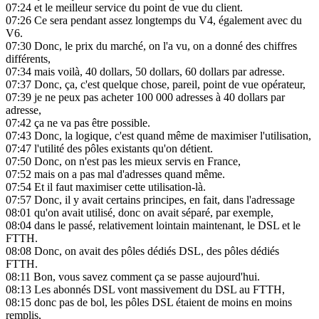
07:24
et le meilleur service du point de vue du client.
07:26
Ce sera pendant assez longtemps du V4, également avec du
V6.
07:30
Donc, le prix du marché, on l'a vu, on a donné des chiffres
différents,
07:34
mais voilà, 40 dollars, 50 dollars, 60 dollars par adresse.
07:37
Donc, ça, c'est quelque chose, pareil, point de vue opérateur,
07:39
je ne peux pas acheter 100 000 adresses à 40 dollars par
adresse,
07:42
ça ne va pas être possible.
07:43
Donc, la logique, c'est quand même de maximiser l'utilisation,
07:47
l'utilité des pôles existants qu'on détient.
07:50
Donc, on n'est pas les mieux servis en France,
07:52
mais on a pas mal d'adresses quand même.
07:54
Et il faut maximiser cette utilisation-là.
07:57
Donc, il y avait certains principes, en fait, dans l'adressage
08:01
qu'on avait utilisé, donc on avait séparé, par exemple,
08:04
dans le passé, relativement lointain maintenant, le DSL et le
FTTH.
08:08
Donc, on avait des pôles dédiés DSL, des pôles dédiés
FTTH.
08:11
Bon, vous savez comment ça se passe aujourd'hui.
08:13
Les abonnés DSL vont massivement du DSL au FTTH,
08:15
donc pas de bol, les pôles DSL étaient de moins en moins
remplis,