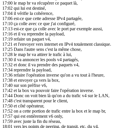
17:00
le map br va récupérer ce paquet là,
17:02
qui lui est destiné,
17:04
il vérifie la cohérence,
17:06
est-ce que cette adresse IPv4 partagée,
17:10
ça colle avec ce que j'ai configuré,
17:13
est-ce que ça colle avec le port par exemple aussi,
17:16
et il va reprendre la payload,
17:19
refaire un paquet v4,
17:21
et l'envoyer vers internet en IPv4 totalement classique.
17:25
Dans l'autre sens c'est la même chose,
17:28
le map br va attirer le trafic à lui,
17:30
il va annoncer les pools v4 partagés,
17:32
et donc il va prendre des paquets v4,
17:34
reprendre la payload,
17:36
refaire l'opération inverse qu'on a vu tout à l'heure,
17:38
et envoyer ça vers la box,
17:40
sur son préfixe v6,
17:42
et la box va pouvoir faire l'opération inverse.
17:44
Donc on voit bien là qu'on a du trafic v4 sur le LAN,
17:48
c'est transparent pour le client,
17:50
et côté opérateur,
17:52
on a cette portion de trafic entre la box et le map br,
17:57
qui est entièrement v6 only,
17:59
avec juste la fin du réseau,
18:01
vers les points de peering, de transit, etc, du v4.