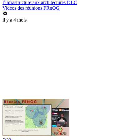
l’infrastructure aux architectures DLC
Vidéos des réunions FRnOG
il y a 4 mois