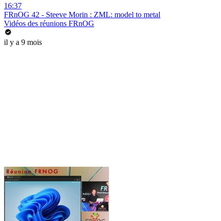
16:37
FRnOG 42 - Steeve Morin : ZML: model to metal
Vidéos des réunions FRnOG
il y a 9 mois