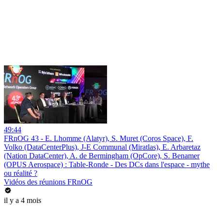
49:44
FRnOG 43 - E. Lhomme (Alatyr), S. Muret (Coros Space), F.
Volko (DataCenterPlus), J-E Communal (Miratlas), E. Arbaretaz
(Nation DataCenter), A. de Bermingham (OpCore), S. Benamer
(OPUS Aerospace) : Table-Ronde - Des DCs dans l'espace - mythe
ou réalité ?
Vidéos des réunions FRnOG
il y a 4 mois