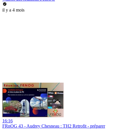
il y a 4 mois
16:16
FRnOG 43 - Audrey Chesneau : TH2 Retrofit - préparer