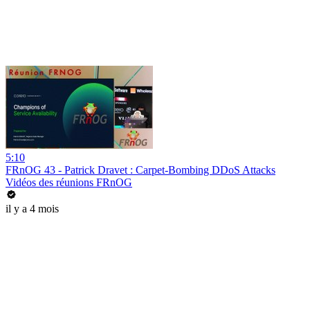
5:10
FRnOG 43 - Patrick Dravet : Carpet-Bombing DDoS Attacks
Vidéos des réunions FRnOG
il y a 4 mois