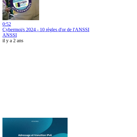
0:52
Cybermoi/s 2024 - 10 règles d'or de l'ANSSI
ANSSI
il y a 2 ans