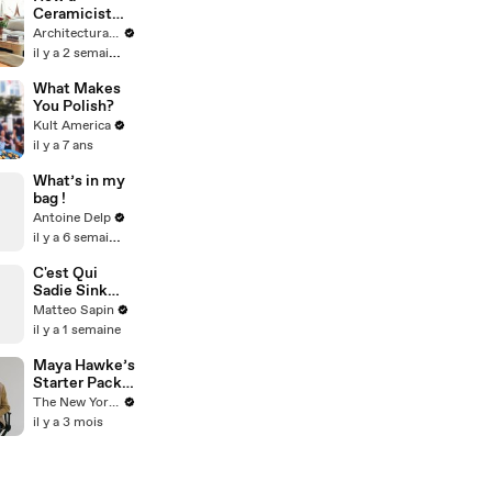
Ceramicist
Fit a Pottery
Architectural Digest
Studio Into
il y a 2 semaines
Her Small
NYC
What Makes
Apartment
You Polish?
Kult America
il y a 7 ans
What’s in my
bag !
Antoine Delp
il y a 6 semaines
C'est Qui
Sadie Sink
dans Spider-
Matteo Sapin
Man ?
il y a 1 semaine
Maya Hawke’s
Starter Pack
of Cultural
The New Yorker
Essentials |
il y a 3 mois
The New
Yorker