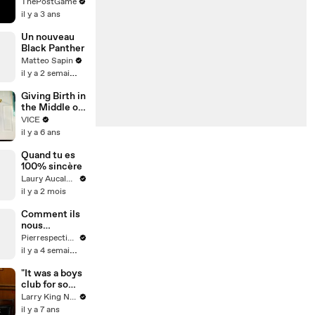
How Brent
ThePostGame
Musburger
il y a 3 ans
Popularized
Nickname Of
Un nouveau
College
Black Panther
Basketball's
Matteo Sapin
Signature
il y a 2 semaines
Event
Giving Birth in
the Middle of
a Pandemic
VICE
il y a 6 ans
Quand tu es
100% sincère
Laury Aucalme
il y a 2 mois
Comment ils
nous
localisent📱
Pierrespectives
il y a 4 semaines
"It was a boys
club for so
long": Abby
Larry King Now on Ora.TV
Elliott on
il y a 7 ans