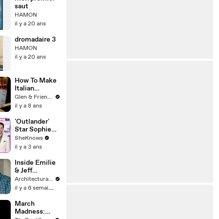
saut
HAMON
il y a 20 ans
dromadaire 3
HAMON
il y a 20 ans
How To Make
Italian
Meringue
Glen & Friends Cooking Food
Recipe
il y a 8 ans
'Outlander'
Star Sophie
Skelton
SheKnows
Teases Which
il y a 3 ans
Cute Family
Scene
Inside Emilie
Caitríona
& Jeff
Balfe Directed
Goldblum's
Architectural Digest
& Gives the
Playful Guest
il y a 6 semaines
Ultimate Sam
House
Heughan
March
Impersonatio
Madness:
n