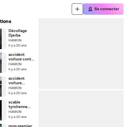
Se connecter
tions
Décollage
Djerba
HAMON
il y a 20 ans
accident
voiture contre
voiture
HAMON
il y a 20 ans
accident
voiture
scooter
HAMON
il y a 20 ans
scable
tyrolienne
400m 100
HAMON
km/h
il y a 20 ans
mon premier