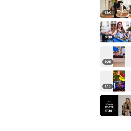
13:04
6:38
1:25
1:15
8:09