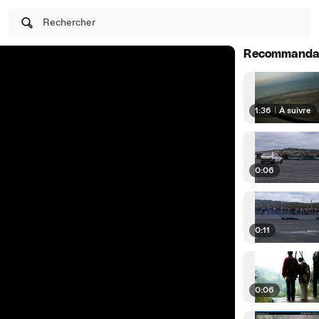
Rechercher
Recommanda
1:36
|
À suivre
0:06
0:11
0:06