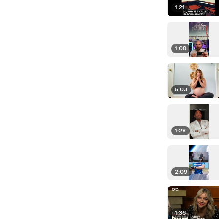
1:21
1:08
5:03
1:28
2:09
1:36