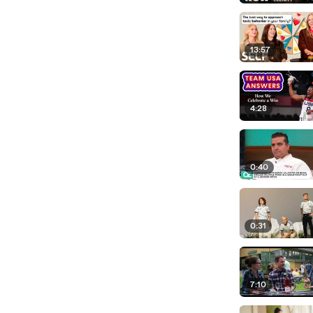
13:57
4:28
0:40
0:31
7:10