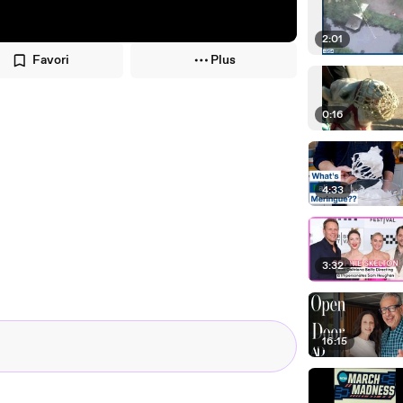
2:01
Favori
Plus
0:16
4:33
3:32
16:15