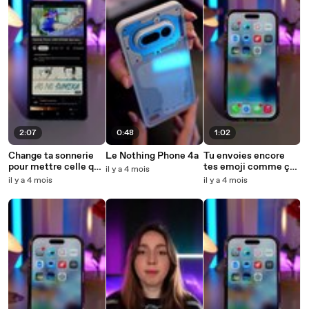
2:07
0:48
1:02
Change ta sonnerie
Le Nothing Phone 4a
Tu envoies encore
pour mettre celle que
tes emoji comme ça
il y a 4 mois
tu veux
?
il y a 4 mois
il y a 4 mois