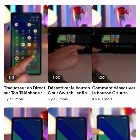
1:11
1:00
1:00
Traducteur en Direct
Désactiver le bouton
Comment désactiver
sur Ton Téléphone :
C sur Switch : enfin la
le bouton C sur ta
La Révolution
solution pour ne plus
Nintendo Switch pour
il y a 2 mois
il y a 3 mois
il y a 3 mois
Oubliée Qui Va
appuyer dessus en
éviter les fausses
Changer Ta Vie !
jeu !
manœuvres ?