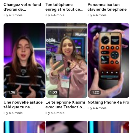
Changez votre fond
Ton téléphone
Personnalise ton
d'écran de
enregistre tout ce
clavier de téléphone
verrouillage
que tu dis
il y a 3 mois
il y a 4 mois
il y a 4 mois
automatiquement !
Votre téléphone se
renouvelle sans effort
1:05
1:03
1:22
Une nouvelle astuce
Le téléphone Xiaomi
Nothing Phone 4a Pro
télé que tu ne
avec une Traduction
il y a 4 mois
connais pas !
sur l'écran arrière
il y a 4 mois
il y a 4 mois