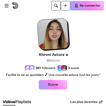
Passer au contenu principal
Se connecter
Khironi Astuce
@khironi
361
followers
3
suivis
Facilité ta vie au quotidien 💕 Une nouvelle astuce tout les jours !
Suivre
Les plus récentes
Vidéos
Playlists