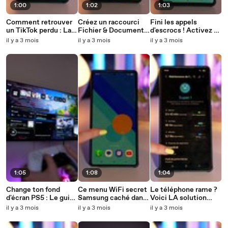
1:00
1:02
1:03
Comment retrouver
Créez un raccourci
Fini les appels
un TikTok perdu : La
Fichier & Document
d'escrocs ! Activez ce
technique qui marche
sur votre téléphone :
paramètre anti-spam
il y a 3 mois
il y a 3 mois
il y a 3 mois
à tous les coups !
Guide Rapide et
sur votre téléphone
Facile
(c'est votre faute si
vous ne l'avez pas fait
!)
1:05
1:08
1:04
Change ton fond
Ce menu WiFi secret
Le téléphone rame ?
d'écran PS5 : Le guide
Samsung caché dans
Voici LA solution
ultime pour un style
ton téléphone va te
pour le rendre plus
il y a 3 mois
il y a 3 mois
il y a 3 mois
unique !
surprendre
rapide !