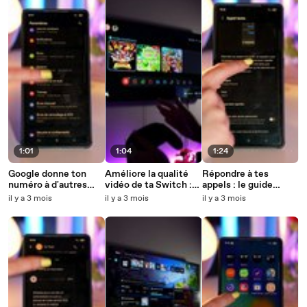
1:01
1:04
1:24
Google donne ton
Améliore la qualité
Répondre à tes
numéro à d'autres
vidéo de ta Switch :
appels : le guide
entreprises ? Bloque
les meilleurs réglages
ultime pour des
il y a 3 mois
il y a 3 mois
il y a 3 mois
ce partage
expliqués !
messages
facilement !
percutants!