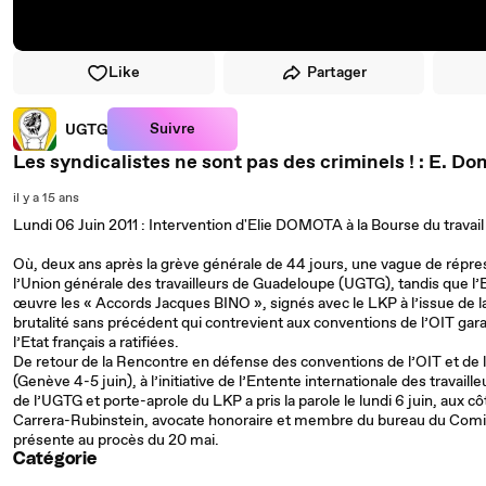
Like
Partager
Suivre
UGTG
Les syndicalistes ne sont pas des criminels ! : E. Do
il y a 15 ans
Lundi 06 Juin 2011 : Intervention d'Elie DOMOTA à la Bourse du travail 
Où, deux ans après la grève générale de 44 jours, une vague de répress
l’Union générale des travailleurs de Guadeloupe (UGTG), tandis que l’E
œuvre les « Accords Jacques BINO », signés avec le LKP à l’issue de 
brutalité sans précédent qui contrevient aux conventions de l’OIT garan
l’Etat français a ratifiées.
De retour de la Rencontre en défense des conventions de l’OIT et de 
(Genève 4-5 juin), à l’initiative de l’Entente internationale des travai
de l’UGTG et porte-aprole du LKP a pris la parole le lundi 6 juin, aux c
Carrera-Rubinstein, avocate honoraire et membre du bureau du Comité i
présente au procès du 20 mai.
Catégorie