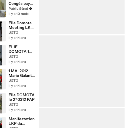
affirme
Congés payés
Murielle
et droit
Public Sénat
Guilbert,
européen : où
il y a 10 mois
codéléguée
en est la
générale de
France ?
Elie Domota
l'Union
Meeting LKP
syndicale
140512 PAP
UGTG
Solidaires
il y a 14 ans
ELIE
DOMOTA 1
MAI 2012
UGTG
Marie-Galante
il y a 14 ans
Guadeloupe
1 MAI 2012
Marie Galante
Guadeloupe
UGTG
il y a 14 ans
Elie DOMOTA
le 270312 PAP
UGTG
il y a 14 ans
Manifestation
LKP du