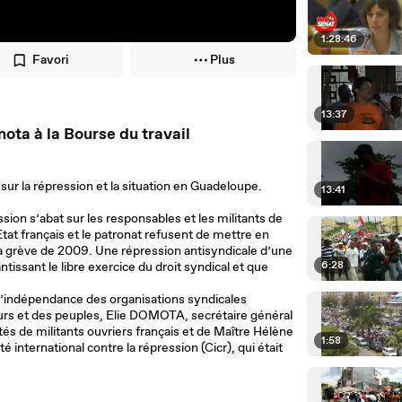
1:28:46
Favori
Plus
13:37
mota à la Bourse du travail
sur la répression et la situation en Guadeloupe.
13:41
ion s’abat sur les responsables et les militants de
tat français et le patronat refusent de mettre en
la grève de 2009. Une répression antisyndicale d’une
6:28
tissant le libre exercice du droit syndical et que
l’indépendance des organisations syndicales
lleurs et des peuples, Elie DOMOTA, secrétaire général
ôtés de militants ouvriers français et de Maître Hélène
1:58
nternational contre la répression (Cicr), qui était