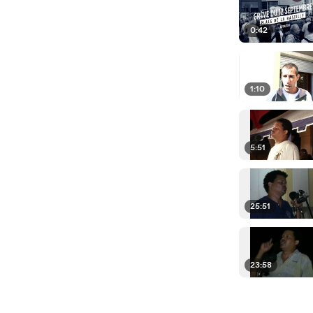
0:42
1:10
5:51
25:51
23:58