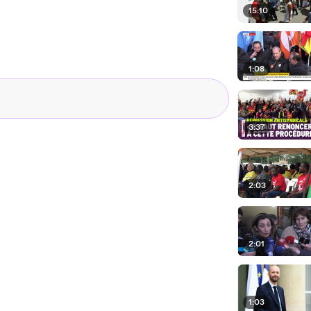
15:10
1:08
3:37
2:03
2:01
1:03