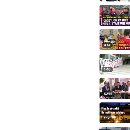
2:37
4:14
1:40
52:15
1:12