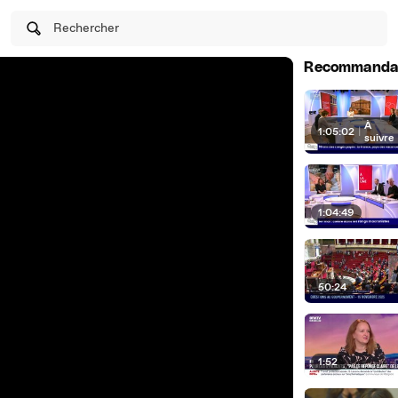
Rechercher
Recommanda
À
1:05:02
|
suivre
1:04:49
50:24
1:52