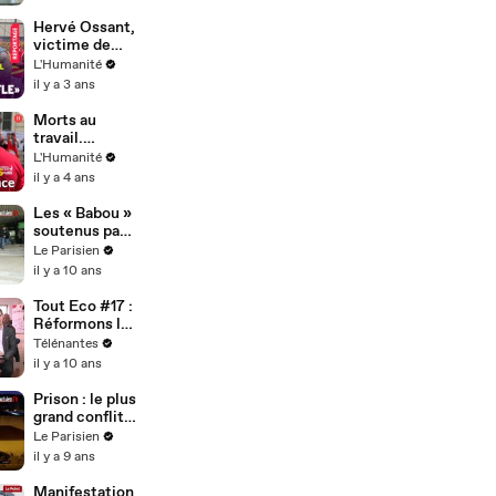
de syndicats
va aggraver
les
Hervé Ossant,
inégalités",
victime de
alerte la CGT
l'acharnement
L'Humanité
antisyndical
il y a 3 ans
Morts au
travail.
Syndicats et
L'Humanité
associations
il y a 4 ans
tirent la
sonnette
Les « Babou »
d’alarme
soutenus par
la CGT 93
Le Parisien
il y a 10 ans
Tout Eco #17 :
Réformons le
travail !
Télénantes
il y a 10 ans
Prison : le plus
grand conflit
depuis 25 ans
Le Parisien
en France
il y a 9 ans
Manifestation