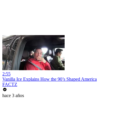
2:55
Vanilla Ice Explains How the 90’s Shaped America
FACTZ
hace 3 años