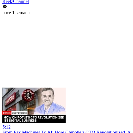
ReelzChannel
hace 1 semana
5:12
From Fax Machines To AI: How Chipotle’s CTO Revolutionized Its