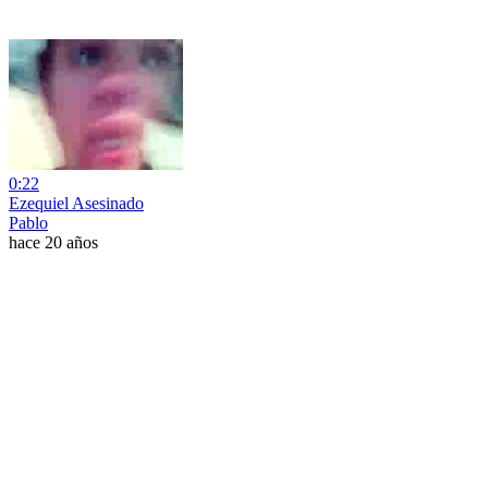
0:22
Ezequiel Asesinado
Pablo
hace 20 años