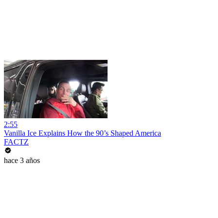
2:55
Vanilla Ice Explains How the 90’s Shaped America
FACTZ
hace 3 años