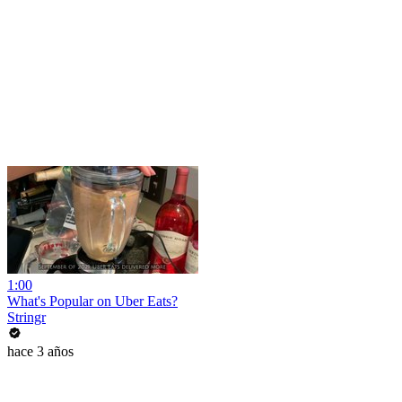
1:00
What's Popular on Uber Eats?
Stringr
hace 3 años