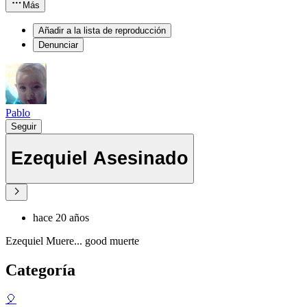
Más
Añadir a la lista de reproducción
Denunciar
Pablo
Seguir
Ezequiel Asesinado
hace 20 años
Ezequiel Muere... good muerte
Categoría
🎈