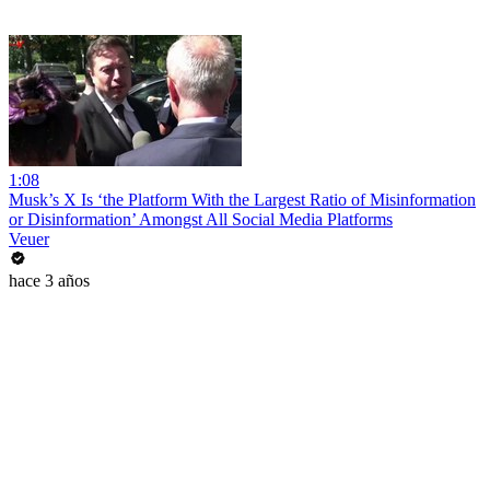
1:08
Musk’s X Is ‘the Platform With the Largest Ratio of Misinformation
or Disinformation’ Amongst All Social Media Platforms
Veuer
hace 3 años