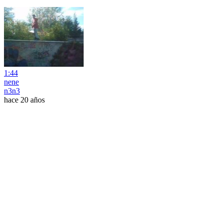
1:44
nene
n3n3
hace 20 años