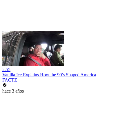
2:55
Vanilla Ice Explains How the 90’s Shaped America
FACTZ
hace 3 años