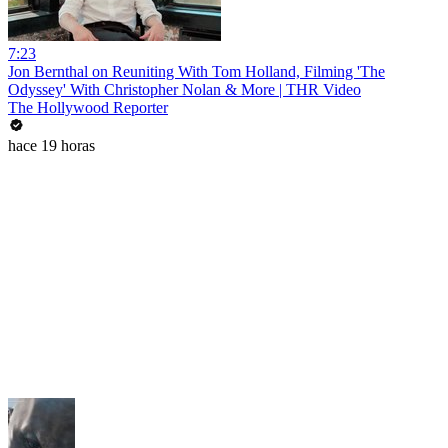
7:23
Jon Bernthal on Reuniting With Tom Holland, Filming 'The
Odyssey' With Christopher Nolan & More | THR Video
The Hollywood Reporter
hace 19 horas