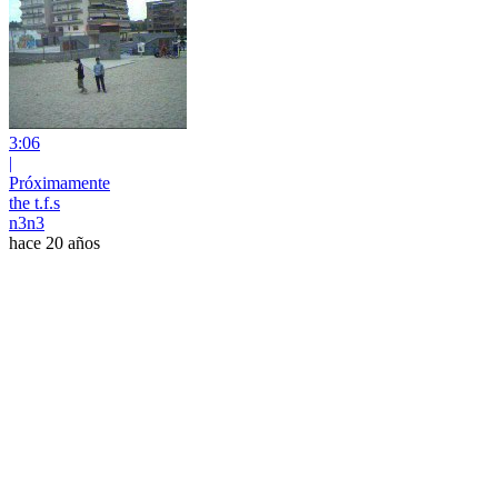
3:06
|
Próximamente
the t.f.s
n3n3
hace 20 años