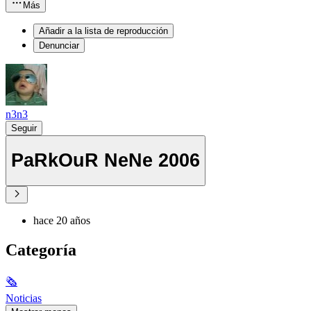
Más
Añadir a la lista de reproducción
Denunciar
n3n3
Seguir
PaRkOuR NeNe 2006
hace 20 años
Categoría
🗞
Noticias