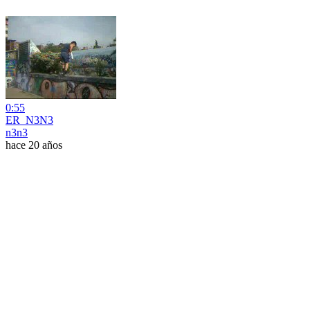
0:55
ER_N3N3
n3n3
hace 20 años