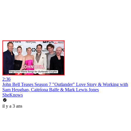
2:36
John Bell Teases Season 7 "Outlander" Love Story & Working with
Sam Heughan, Caitríona Balfe & Mark Lewis Jones
SheKnows
il y a 3 ans