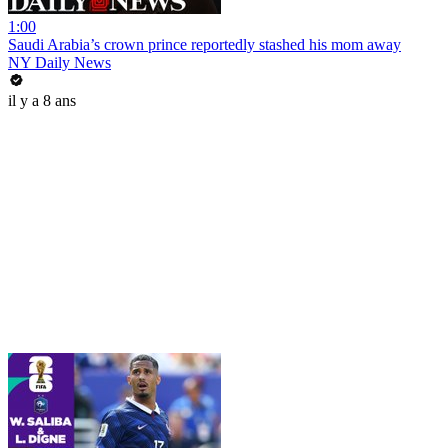
1:00
Saudi Arabia’s crown prince reportedly stashed his mom away
NY Daily News
il y a 8 ans