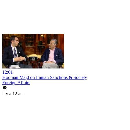
12:01
Hooman Majd on Iranian Sanctions & Society
Foreign Affairs
il y a 12 ans