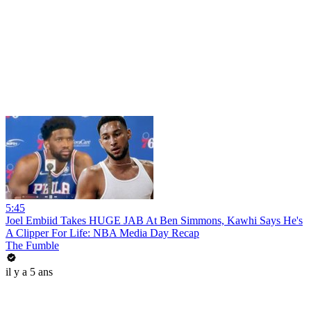
5:45
Joel Embiid Takes HUGE JAB At Ben Simmons, Kawhi Says He's
A Clipper For Life: NBA Media Day Recap
The Fumble
il y a 5 ans