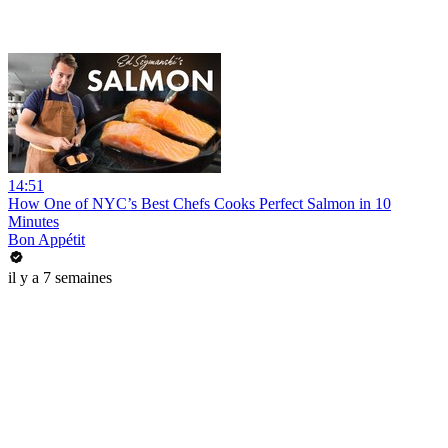
14:51
How One of NYC’s Best Chefs Cooks Perfect Salmon in 10
Minutes
Bon Appétit
il y a 7 semaines