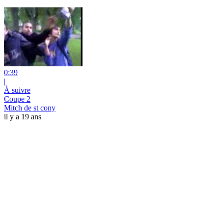
0:39
|
À suivre
Coupe 2
Mitch de st cony
il y a 19 ans