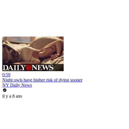
0:59
Night owls have higher risk of dying sooner
NY Daily News
il y a 8 ans