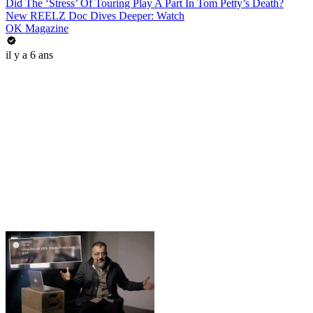
Did The ‘Stress’ Of Touring Play A Part In Tom Petty’s Death?
New REELZ Doc Dives Deeper: Watch
OK Magazine
il y a 6 ans