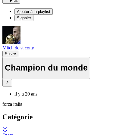
Plus
Ajouter à la playlist
Signaler
Mitch de st cony
Suivre
Champion du monde
il y a 20 ans
forza italia
Catégorie
🥇