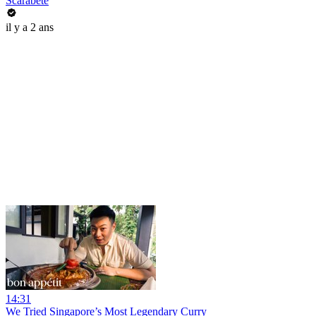
Scarabête
il y a 2 ans
14:31
We Tried Singapore’s Most Legendary Curry