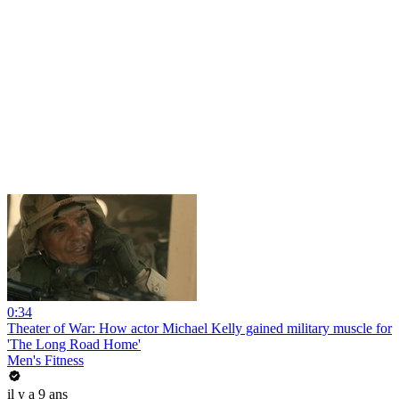
0:34
Theater of War: How actor Michael Kelly gained military muscle for
'The Long Road Home'
Men's Fitness
il y a 9 ans