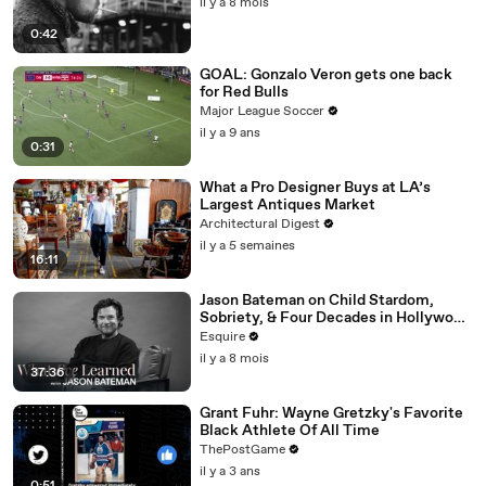
il y a 8 mois
0:42
GOAL: Gonzalo Veron gets one back
for Red Bulls
Major League Soccer
il y a 9 ans
0:31
What a Pro Designer Buys at LA’s
Largest Antiques Market
Architectural Digest
il y a 5 semaines
16:11
Jason Bateman on Child Stardom,
Sobriety, & Four Decades in Hollywood
| What I’ve Learned | Esquire
Esquire
il y a 8 mois
37:36
Grant Fuhr: Wayne Gretzky's Favorite
Black Athlete Of All Time
ThePostGame
il y a 3 ans