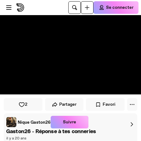
Passer au player
Passer au contenu principal
Se connecter
2
Partager
Favori
Suivre
Nique Gaston26
Gaston26 - Réponse à tes conneries
il y a 20 ans