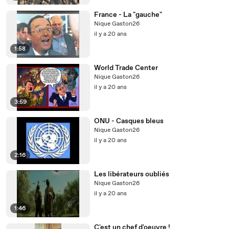
France - La "gauche"
Nique Gaston26
il y a 20 ans
1:58
World Trade Center
Nique Gaston26
il y a 20 ans
3:59
ONU - Casques bleus
Nique Gaston26
il y a 20 ans
2:16
Les libérateurs oubliés
Nique Gaston26
il y a 20 ans
1:46
C'est un chef d'oeuvre !