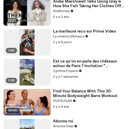
Andie MacDowell Talks Going Gray &
How She Felt Taking Her Clothes Off
on Camera at Age 65
SheKnows
il y a 3 ans
12:21
La meilleure reco sur Prime Video
Le cinéma d'Amaury
il y a 6 jours
1:56
Est ce qu’on en parle des châteaux
autour de Paris ? Invitation *
@dolceversailles
Cynthia Enparle
il y a 7 semaines
1:36
Find Your Balance With This 30-
Minute Bodyweight Barre Workout
POPSUGAR
il y a 4 ans
30:50
Abonne toi
Antoine Delp