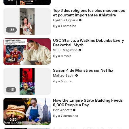
0:51
Top 3 des religions les plus méconnues
et pourtant importantes #histoire
Cynthia Enparle
il y a 1 semaine
1:55
USC Star JuJu Watkins Debunks Every
Basketball Myth
SELF Magazine
il y a 8 mois
8:02
Saison 4 de Monstres sur Netflix
Matteo Sapin
il y a 5 jours
1:15
How the Empire State Building Feeds
8,000 People a Day
Bon Appétit
il y a 7 semaines
16:53