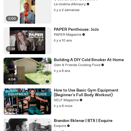
Le cinéma d'Amaury
il y a 2 semaines
2:00
PAPER Penthouse: JoJo
PAPER Magazine
il y a 10 ans
7:38
Building A DIY Cold Smoker At Home
Glen & Friends Cooking Food
il y a 8 ans
4:04
How to Use Basic Gym Equipment
(Beginner's Full Body Workout)
SELF Magazine
il y a 6 mois
12:53
Brandon Sklenar | BTS | Esquire
Esquire