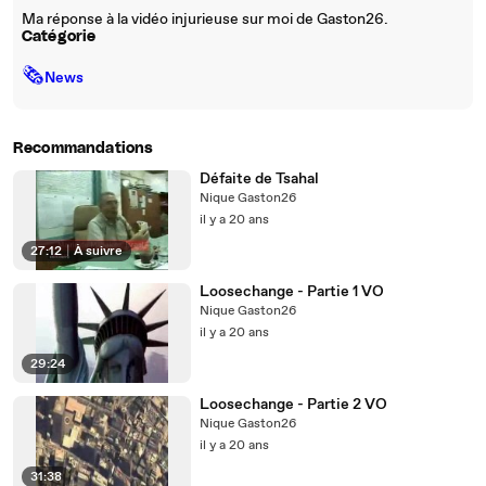
Ma réponse à la vidéo injurieuse sur moi de Gaston26.
Catégorie
🗞
News
Recommandations
Défaite de Tsahal
Nique Gaston26
il y a 20 ans
27:12
|
À suivre
Loosechange - Partie 1 VO
Nique Gaston26
il y a 20 ans
29:24
Loosechange - Partie 2 VO
Nique Gaston26
il y a 20 ans
31:38