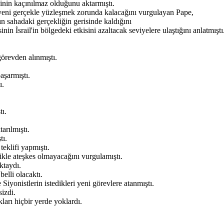
sinin kaçınılmaz olduğunu aktarmıştı.
eni gerçekle yüzleşmek zorunda kalacağını vurgulayan Pape,
 sahadaki gerçekliğin gerisinde kaldığını
inin İsrail'in bölgedeki etkisini azaltacak seviyelere ulaştığını anlatmıştı
görevden alınmıştı.
aşarmıştı.
ı.
tı.
arılmıştı.
tı.
klifi yapmıştı.
ikle ateşkes olmayacağını vurgulamıştı.
ktaydı.
belli olacaktı.
Siyonistlerin istedikleri yeni görevlere atanmıştı.
izdi.
ları hiçbir yerde yoklardı.