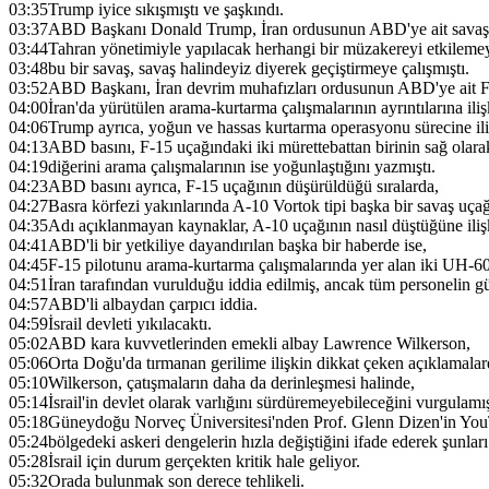
03:35
Trump iyice sıkışmıştı ve şaşkındı.
03:37
ABD Başkanı Donald Trump, İran ordusunun ABD'ye ait savaş 
03:44
Tahran yönetimiyle yapılacak herhangi bir müzakereyi etkilemey
03:48
bu bir savaş, savaş halindeyiz diyerek geçiştirmeye çalışmıştı.
03:52
ABD Başkanı, İran devrim muhafızları ordusunun ABD'ye ait F-
04:00
İran'da yürütülen arama-kurtarma çalışmalarının ayrıntılarına i
04:06
Trump ayrıca, yoğun ve hassas kurtarma operasyonu sürecine iliş
04:13
ABD basını, F-15 uçağındaki iki mürettebattan birinin sağ olarak
04:19
diğerini arama çalışmalarının ise yoğunlaştığını yazmıştı.
04:23
ABD basını ayrıca, F-15 uçağının düşürüldüğü sıralarda,
04:27
Basra körfezi yakınlarında A-10 Vortok tipi başka bir savaş uçağ
04:35
Adı açıklanmayan kaynaklar, A-10 uçağının nasıl düştüğüne ilişk
04:41
ABD'li bir yetkiliye dayandırılan başka bir haberde ise,
04:45
F-15 pilotunu arama-kurtarma çalışmalarında yer alan iki UH-60
04:51
İran tarafından vurulduğu iddia edilmiş, ancak tüm personelin g
04:57
ABD'li albaydan çarpıcı iddia.
04:59
İsrail devleti yıkılacaktı.
05:02
ABD kara kuvvetlerinden emekli albay Lawrence Wilkerson,
05:06
Orta Doğu'da tırmanan gerilime ilişkin dikkat çeken açıklamala
05:10
Wilkerson, çatışmaların daha da derinleşmesi halinde,
05:14
İsrail'in devlet olarak varlığını sürdüremeyebileceğini vurgulamış
05:18
Güneydoğu Norveç Üniversitesi'nden Prof. Glenn Dizen'in You
05:24
bölgedeki askeri dengelerin hızla değiştiğini ifade ederek şunları
05:28
İsrail için durum gerçekten kritik hale geliyor.
05:32
Orada bulunmak son derece tehlikeli.