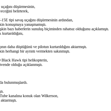
uçağını düşürmesinin,
eceğini belirterek,
15E tipi savaş uçağını düşürmesinin ardından,
lişkin konuşmaya yanaşmamıştı.
kin bazı haberlerin sunuluş biçiminden rahatsız olduğunu açıklamıştı.
 kurtarıldığını,
ının daha düştüğünü ve pilotun kurtarıldığını aktarmıştı.
in herhangi bir ayrıntı vermekten sakınmıştı.
 Black Hawk tipi helikopterin,
üvende olduğu açıklanmıştı.
rda bulunmuşlardı.
tı.
Tube kanalına konuk olan Wilkerson,
 aktarmıştı.