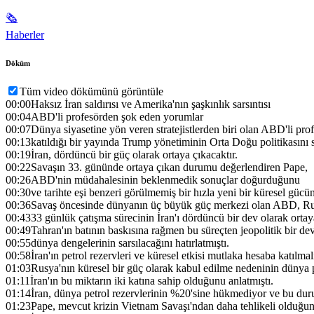
🗞
Haberler
Döküm
Tüm video dökümünü görüntüle
00:00
Haksız İran saldırısı ve Amerika'nın şaşkınlık sarsıntısı
00:04
ABD'li profesörden şok eden yorumlar
00:07
Dünya siyasetine yön veren stratejistlerden biri olan ABD'li pro
00:13
katıldığı bir yayında Trump yönetiminin Orta Doğu politikasını se
00:19
İran, dördüncü bir güç olarak ortaya çıkacaktır.
00:22
Savaşın 33. gününde ortaya çıkan durumu değerlendiren Pape,
00:26
ABD'nin müdahalesinin beklenmedik sonuçlar doğurduğunu
00:30
ve tarihte eşi benzeri görülmemiş bir hızla yeni bir küresel gücü
00:36
Savaş öncesinde dünyanın üç büyük güç merkezi olan ABD, Rus
00:43
33 günlük çatışma sürecinin İran'ı dördüncü bir dev olarak orta
00:49
Tahran'ın batının baskısına rağmen bu süreçten jeopolitik bir de
00:55
dünya dengelerinin sarsılacağını hatırlatmıştı.
00:58
İran'ın petrol rezervleri ve küresel etkisi mutlaka hesaba katılmalı
01:03
Rusya'nın küresel bir güç olarak kabul edilme nedeninin dünya 
01:11
İran'ın bu miktarın iki katına sahip olduğunu anlatmıştı.
01:14
İran, dünya petrol rezervlerinin %20'sine hükmediyor ve bu du
01:23
Pape, mevcut krizin Vietnam Savaşı'ndan daha tehlikeli olduğunu