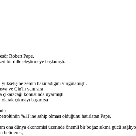
fesör Robert Pape,
rt bir dille eleştirmeye başlamıştı.
n yükselişine zemin hazırladığını vurgulamıştı.
ya ve Çin'in yanı sıra
ya çıkaracağı konusunda uyarmıştı.
v olarak çıkmayı başarırsa
dır.
petrolünün %11'ine sahip olması olduğunu hatırlatan Pape,
rum ona dünya ekonomisi üzerinde önemli bir boğaz sıkma gücü sağlıyo
 belirterek,