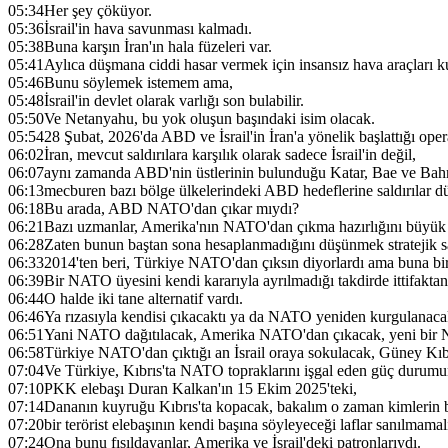
05:34
Her şey çöküyor.
05:36
İsrail'in hava savunması kalmadı.
05:38
Buna karşın İran'ın hala füzeleri var.
05:41
Aylıca düşmana ciddi hasar vermek için insansız hava araçları ku
05:46
Bunu söylemek istemem ama,
05:48
İsrail'in devlet olarak varlığı son bulabilir.
05:50
Ve Netanyahu, bu yok oluşun başındaki isim olacak.
05:54
28 Şubat, 2026'da ABD ve İsrail'in İran'a yönelik başlattığı op
06:02
İran, mevcut saldırılara karşılık olarak sadece İsrail'in değil,
06:07
aynı zamanda ABD'nin üstlerinin bulunduğu Katar, Bae ve Bah
06:13
mecburen bazı bölge ülkelerindeki ABD hedeflerine saldırılar d
06:18
Bu arada, ABD NATO'dan çıkar mıydı?
06:21
Bazı uzmanlar, Amerika'nın NATO'dan çıkma hazırlığını büyük j
06:28
Zaten bunun baştan sona hesaplanmadığını düşünmek stratejik saf
06:33
2014'ten beri, Türkiye NATO'dan çıksın diyorlardı ama buna bi
06:39
Bir NATO üyesini kendi kararıyla ayrılmadığı takdirde ittifaktan
06:44
O halde iki tane alternatif vardı.
06:46
Ya rızasıyla kendisi çıkacaktı ya da NATO yeniden kurgulanacak
06:51
Yani NATO dağıtılacak, Amerika NATO'dan çıkacak, yeni bir
06:58
Türkiye NATO'dan çıktığı an İsrail oraya sokulacak, Güney Kıb
07:04
Ve Türkiye, Kıbrıs'ta NATO topraklarını işgal eden güç durumu
07:10
PKK elebaşı Duran Kalkan'ın 15 Ekim 2025'teki,
07:14
Dananın kuyruğu Kıbrıs'ta kopacak, bakalım o zaman kimlerin ba
07:20
bir terörist elebaşının kendi başına söyleyeceği laflar sanılmamalı
07:24
Ona bunu fısıldayanlar, Amerika ve İsrail'deki patronlarıydı.