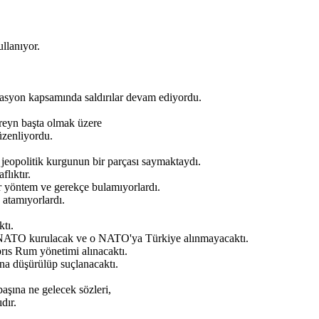
llanıyor.
erasyon kapsamında saldırılar devam ediyordu.
reyn başta olmak üzere
üzenliyordu.
eopolitik kurgunun bir parçası saymaktaydı.
lıktır.
r yöntem ve gerekçe bulamıyorlardı.
 atamıyorlardı.
tı.
 NATO kurulacak ve o NATO'ya Türkiye alınmayacaktı.
rıs Rum yönetimi alınacaktı.
na düşürülüp suçlanacaktı.
şına ne gelecek sözleri,
dır.