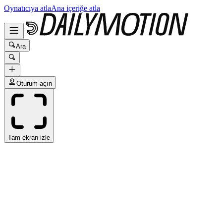
Oynatıcıya atla
Ana içeriğe atla
Ara
Oturum açın
Tam ekran izle