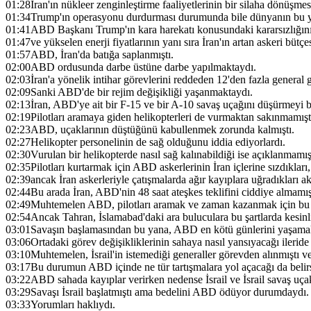
01:28
İran'ın nükleer zenginleştirme faaliyetlerinin bir silaha dönüşme
01:34
Trump'ın operasyonu durdurması durumunda bile dünyanın bu y
01:41
ABD Başkanı Trump'ın kara harekatı konusundaki kararsızlığının
01:47
ve yükselen enerji fiyatlarının yanı sıra İran'ın artan askeri bütçes
01:57
ABD, İran'da batığa saplanmıştı.
02:00
ABD ordusunda darbe üstüne darbe yapılmaktaydı.
02:03
İran'a yönelik intihar görevlerini reddeden 12'den fazla general 
02:09
Sanki ABD'de bir rejim değişikliği yaşanmaktaydı.
02:13
İran, ABD'ye ait bir F-15 ve bir A-10 savaş uçağını düşürmeyi b
02:19
Pilotları aramaya giden helikopterleri de vurmaktan sakınmamışt
02:23
ABD, uçaklarının düştüğünü kabullenmek zorunda kalmıştı.
02:27
Helikopter personelinin de sağ olduğunu iddia ediyorlardı.
02:30
Vurulan bir helikopterde nasıl sağ kalınabildiği ise açıklanmamış
02:35
Pilotları kurtarmak için ABD askerlerinin İran içlerine sızdıkları,
02:39
ancak İran askerleriyle çatışmalarda ağır kayıplara uğradıkları akt
02:44
Bu arada İran, ABD'nin 48 saat ateşkes teklifini ciddiye almamış
02:49
Muhtemelen ABD, pilotları aramak ve zaman kazanmak için bu te
02:54
Ancak Tahran, İslamabad'daki ara buluculara bu şartlarda kesinl
03:01
Savaşın başlamasından bu yana, ABD en kötü günlerini yaşama
03:06
Ortadaki görev değişikliklerinin sahaya nasıl yansıyacağı ileride 
03:10
Muhtemelen, İsrail'in istemediği generaller görevden alınmıştı ve 
03:17
Bu durumun ABD içinde ne tür tartışmalara yol açacağı da belirs
03:22
ABD sahada kayıplar verirken nedense İsrail ve İsrail savaş uçak
03:29
Savaşı İsrail başlatmıştı ama bedelini ABD ödüyor durumdaydı.
03:33
Yorumları haklıydı.