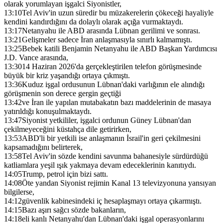
olarak yorumlayan işgalci Siyonistler,
13:10
Tel Aviv'in uzun süredir bu müzakerelerin çökeceği hayaliyle
kendini kandırdığını da dolaylı olarak açığa vurmaktaydı.
13:17
Netanyahu ile ABD arasında Lübnan gerilimi ve sonrası.
13:21
Gelişmeler sadece İran anlaşmasıyla sınırlı kalmamıştı.
13:25
Bebek katili Benjamin Netanyahu ile ABD Başkan Yardımcısı
J.D. Vance arasında,
13:30
14 Haziran 2026'da gerçekleştirilen telefon görüşmesinde
büyük bir kriz yaşandığı ortaya çıkmıştı.
13:36
Kuduz işgal ordusunun Lübnan'daki varlığının ele alındığı
görüşmenin son derece gergin geçtiği
13:42
ve İran ile yapılan mutabakatın bazı maddelerinin de masaya
yatırıldığı konuşulmaktaydı.
13:47
Siyonist yetkililer, işgalci ordunun Güney Lübnan'dan
çekilmeyeceğini küstahça dile getirirken,
13:53
ABD'li bir yetkili ise anlaşmanın İsrail'in geri çekilmesini
kapsamadığını belirterek,
13:58
Tel Aviv'in sözde kendini savunma bahanesiyle sürdürdüğü
katliamlara yeşil ışık yakmaya devam edeceklerinin kanıtıydı.
14:05
Trump, petrol için bizi sattı.
14:08
Öte yandan Siyonist rejimin Kanal 13 televizyonuna yansıyan
bilgilerse,
14:12
güvenlik kabinesindeki iç hesaplaşmayı ortaya çıkarmıştı.
14:15
Bazı aşırı sağcı sözde bakanların,
14:18
eli kanlı Netanyahu'dan Lübnan'daki işgal operasyonlarını