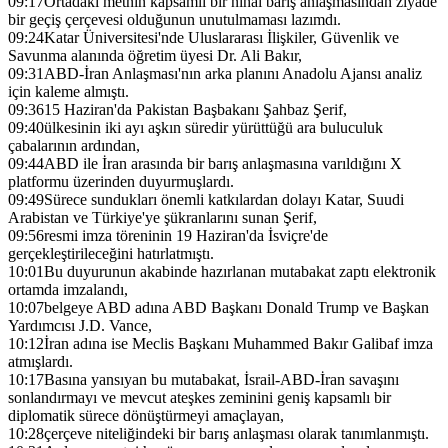
09:17
Ortadaki metnin kapsamlı bir nihai barış anlaşmasından ziyade
bir geçiş çerçevesi olduğunun unutulmaması lazımdı.
09:24
Katar Üniversitesi'nde Uluslararası İlişkiler, Güvenlik ve
Savunma alanında öğretim üyesi Dr. Ali Bakır,
09:31
ABD-İran Anlaşması'nın arka planını Anadolu Ajansı analiz
için kaleme almıştı.
09:36
15 Haziran'da Pakistan Başbakanı Şahbaz Şerif,
09:40
ülkesinin iki ayı aşkın süredir yürüttüğü ara buluculuk
çabalarının ardından,
09:44
ABD ile İran arasında bir barış anlaşmasına varıldığını X
platformu üzerinden duyurmuşlardı.
09:49
Sürece sundukları önemli katkılardan dolayı Katar, Suudi
Arabistan ve Türkiye'ye şükranlarını sunan Şerif,
09:56
resmi imza töreninin 19 Haziran'da İsviçre'de
gerçekleştirileceğini hatırlatmıştı.
10:01
Bu duyurunun akabinde hazırlanan mutabakat zaptı elektronik
ortamda imzalandı,
10:07
belgeye ABD adına ABD Başkanı Donald Trump ve Başkan
Yardımcısı J.D. Vance,
10:12
İran adına ise Meclis Başkanı Muhammed Bakır Galibaf imza
atmışlardı.
10:17
Basına yansıyan bu mutabakat, İsrail-ABD-İran savaşını
sonlandırmayı ve mevcut ateşkes zeminini geniş kapsamlı bir
diplomatik sürece dönüştürmeyi amaçlayan,
10:28
çerçeve niteliğindeki bir barış anlaşması olarak tanımlanmıştı.