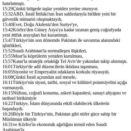
hatırlatmıştı.
15:29
Çünkü bölgede taşlar yeniden yerine oturuyor.
15:32
ABD, İsrail İttifakı'nın İran saldırılarıyla birlikte yeni bir
güvenlik mimarisi oluşmaktaydı.
15:40
Evet, Doğu Akdeniz'den Suriye'ye,
15:42
Körfez'den Güney Asya'ya kadar uzanan geniş coğrafyada
yeni ittifak arayışları hız kazanmıştı.
15:47
Türkiye'nin son dönemde Pakistan ile savunma alanındaki
işbirlikleri,
15:52
Suudi Arabistan'la normalleşen ilişkileri,
15:55
Mısır'la köprülerin yeniden kurulması,
15:57
Katar'la stratejik ortaklığı Tel Aviv'de yakından takip alınmıştı.
16:01
Türkiye'de adil düzencilerin iktidara taşınması,
16:05
Siyonist ve Emperyalist odakların korkulu rüyasıydı.
16:08
Çünkü İsrail açısından asıl mesele,
16:11
Türkiye'nin siyasi, tarihi, sosyal ve kültürel potansiyelini açığa
vurmasıydı.
16:15
Nüfusu, coğrafi konumu, askeri kapasitesi, sanayi altyapısı ve
tarihsel birikimiyle
16:22
Türkiye, İslam dünyasında etkili olabilecek ülkelerin
başındaydı.
16:26
Böyle bir Türkiye'nin, Pakistan gibi nüfer güce sahip bir
Müslüman ülkeyle
16:31
ve Körfez'in ekonomik ağırlığını temsil eden Suudi
Arabistan'la