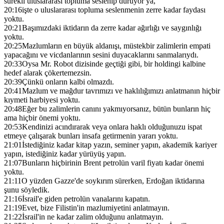
sürekli uluslararası topluma seslenip duruyor ya,
20:16
işte o uluslararası topluma seslenmenin zerre kadar faydası
yoktu.
20:21
Başımızdaki iktidarın da zerre kadar ağırlığı ve saygınlığı
yoktu.
20:25
Mazlumların en büyük aldanışı, müstekbir zalimlerin empati
yapacağını ve vicdanlarının sesini duyacaklarını sanmalarıydı.
20:33
Oysa Mr. Robot dizisinde geçtiği gibi, bir holdingi kalbine
hedef alarak çökertemezsin.
20:39
Çünkü onların kalbi olmazdı.
20:41
Mazlum ve mağdur tavrımızı ve haklılığımızı anlatmanın hiçbir
kıymeti harbiyesi yoktu.
20:48
Eğer bu zalimlerin canını yakmıyorsanız, bütün bunların hiç
ama hiçbir önemi yoktu.
20:53
Kendinizi acındırarak veya onlara haklı olduğunuzu ispat
etmeye çalışarak bunları insafa getirmenin yararı yoktu.
21:01
İstediğiniz kadar kitap yazın, seminer yapın, akademik kariyer
yapın, istediğiniz kadar yürüyüş yapın.
21:07
Bunların hiçbirinin Brent petrolün varil fiyatı kadar önemi
yoktu.
21:11
O yüzden Gazze'de soykırım sürerken, Erdoğan iktidarına
şunu söyledik.
21:16
İsrail'e giden petrolün vanalarını kapatın.
21:19
Evet, bize Filistin'in mazlumiyetini anlatmayın.
21:22
İsrail'in ne kadar zalim olduğunu anlatmayın.