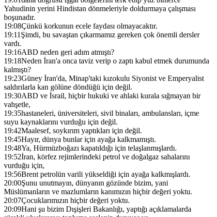
Yahudinin yerini Hindistan dönmeleriyle doldurmaya çalışması
boşunadır.
19:08
Çünkü korkunun ecele faydası olmayacaktır.
19:11
Şimdi, bu savaştan çıkarmamız gereken çok önemli dersler
vardı.
19:16
ABD neden geri adım atmıştı?
19:18
Neden İran'a onca taviz verip o zaptı kabul etmek durumunda
kalmıştı?
19:23
Güney İran'da, Minap'taki kızokulu Siyonist ve Emperyalist
saldırılarla kan gölüne döndüğü için değil.
19:30
ABD ve İsrail, hiçbir hukuki ve ahlaki kurala sığmayan bir
vahşetle,
19:35
hastaneleri, üniversiteleri, sivil binaları, ambulansları, içme
suyu kaynaklarını vurduğu için değil.
19:42
Maalesef, soykırım yaptıkları için değil.
19:45
Hayır, dünya bunlar için ayağa kalkmamıştı.
19:48
Ya, Hürmüzboğazı kapatıldığı için telaşlanmışlardı.
19:52
İran, körfez rejimlerindeki petrol ve doğalgaz sahalarını
vurduğu için,
19:56
Brent petrolün varili yükseldiği için ayağa kalkmışlardı.
20:00
Şunu unutmayın, dünyanın gözünde bizim, yani
Müslümanların ve mazlumların kanımızın hiçbir değeri yoktu.
20:07
Çocuklarımızın hiçbir değeri yoktu.
20:09
Hani şu bizim Dışişleri Bakanlığı, yaptığı açıklamalarda