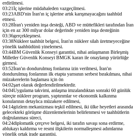
erdirilmesi.
03:21
İç işlerine müdahaleden vazgeçilmesi.
03:23
ABD'nin İran'ın iç işlerine artık karışmayacağını taahhüd
etmesi.
03:28
İran'ı yeniden inşa desteği, ABD ve müttefikleri tarafından İran
için en az 300 milyar dolar değerinde yeniden inşa desteğinin
03:36
gerçekleşmesi.
03:38
Nükleer taahhüt belgesi, İran'ın nükleer silah üretmeyeceğine
yönelik taahhüdünü yinelemesi.
03:44
BM Güvenlik Konseyi garantisi, nihai anlaşmanın Birleşmiş
Milletler Güvenlik Konseyi BMGK kararı ile onaylanıp yürürlüğe
girmesi.
03:52
İran'ın dondurulmuş fonlarına izin verilmesi, İran'ın
dondurulmuş fonlarının ilk etapta yarısının serbest bırakılması, nihai
müzakerelerin başlaması için ön
04:02
şart olarak değerlendirilmektedir.
04:04
Uygulama takvimi, anlaşma imzalandıktan sonraki 60 günlük
süreçte nükleer program, yaptırımlar ve ekonomik kalkınma
konularının detaylıca müzakere edilmesi,
04:14
gözlem mekanizması teşkil edilmesi, iki ülke heyetleri arasında
gelecekteki görüşme düzenlemelerinin belirlenmesi ve taahhütlerin
doğrulanması süreci,
04:24
diplomatik çerçeve belgesi, iki tarafın savaşı sona erdirme,
ablukayı kaldırma ve resmi ilişkilerin normalleşmesi adımlarına
yönelik ortak irade garantisi.