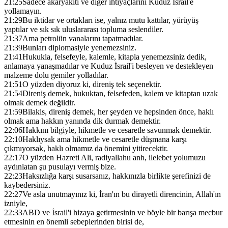
21:25
Sadece akaryakıtı ve diğer ihtiyaçlarını Kuduz İsrail'e
yollamayın.
21:29
Bu iktidar ve ortakları ise, yalnız mutu kattılar, yürüyüş
yaptılar ve sık sık uluslararası topluma seslendiler.
21:37
Ama petrolün vanalarını tapatmadılar.
21:39
Bunları diplomasiyle yenemezsiniz.
21:41
Hukukla, felsefeyle, kalemle, kitapla yenemezsiniz dedik,
anlamaya yanaşmadılar ve Kuduz İsrail'i besleyen ve destekleyen
malzeme dolu gemiler yolladılar.
21:51
O yüzden diyoruz ki, direniş tek seçenektir.
21:54
Direniş demek, hukuktan, felsefeden, kalem ve kitaptan uzak
olmak demek değildir.
21:59
Bilakis, direniş demek, her şeyden ve hepsinden önce, haklı
olmak ama hakkın yanında dik durmak demektir.
22:06
Hakkını bilgiyle, hikmetle ve cesaretle savunmak demektir.
22:10
Haklıysak ama hikmetle ve cesaretle düşmana karşı
çıkmıyorsak, haklı olmamız da önemini yitirecektir.
22:17
O yüzden Hazreti Ali, radiyallahu anh, ilelebet yolumuzu
aydınlatan şu pusulayı vermiş bize.
22:23
Haksızlığa karşı susarsanız, hakkınızla birlikte şerefinizi de
kaybedersiniz.
22:27
Ve asla unutmayınız ki, İran'ın bu dirayetli direncinin, Allah'ın
izniyle,
22:33
ABD ve İsrail'i hizaya getirmesinin ve böyle bir barışa mecbur
etmesinin en önemli sebeplerinden birisi de,