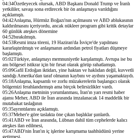
04:34
Özetleyecek olursak, ABD Başkanı Donald Trump ve İranlı
yetkililer, savaşı sona erdirecek bir ön anlaşmaya varıldığını
açıklamıştı.
04:42
Anlaşma, Hürmüz Boğazı'nın açılmasını ve ABD ablukasının
kaldırılmasını içeriyordu, ancak nükleer program gibi kritik detaylar
60 günlük ateşkes dönemine
04:52
bırakılmıştı.
04:53
Resmi imza töreni, 19 Haziran'da İsviçre'de yapılması
kararlaştırılmıştı ve anlaşmanın ardından petrol fiyatları düşmeye
başlamıştı.
05:02
Türkiye, anlaşmayı memnuniyetle karşılamıştı. Avrupa ise bu
anı bölgesel istikrar için bir fırsat olarak görüp rahatlamıştı.
05:09
Gafil Erdoğan iktidarı, yine haktan ve haklıdan değil, kuvvetli
sandığı Amerika'dan taraf olmanın kaybını ve ayıbını yaşamaktaydı.
05:18
Anlaşma, kapsamlı ve zorlu müzakerelerin başlangıcı olarak
bölgemizi ferahlandırmıştı ama birçok belirsizlikler vardı.
05:26
Anlaşma metninin yorumlanması, İran'ın yarı resmi haber
ajansı Meher, ABD ile İran arasında imzalanacak 14 maddelik bir
mutabakat taslağının
05:35
ayrıntılarını açıklamıştı.
05:37
Meher'e göre taslakta öne çıkan başlıklar şunlardı.
05:41
ABD ve İran arasında, Lübnan dahil tüm cephelerde kalıcı
ateşkes ilan edilmesi,
05:47
ABD'nin İran'ın iç işlerine karışmama taahhüdünü yerine
getirmesi,