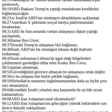
göstererek,
08:19
ABD Başkanı Trump'ın yaptığı mutabakatın kendilerini
bağlamayacağını
08:23
ve İsrail'in ABD'nin sömürgesi olmadıklarını açıklamıştı.
08:27
Amerikan X şirketinin sosyal medya platformundaki
hesabından,
08:31
ABD ile İran arasında varılan anlaşmaya ilişkin yaptığı
paylaşımda,
08:36
Itamar Ben Giver,
08:37
Donald Trump'ın anlaşması bizi bağlamaz,
08:40
İsrail, ABD'nin bir sömürgesi tebaası değil ifadesini
kullanmıştı.
08:45
İsrail ordusunun Lübnan'da işgal ettiği bölgelerden
çekilmemesi gerektiğini iddia eden Kuduz Ben Giver,
08:51
şunları aktarmıştı.
08:53
Güvenliğimizi güvence almayan bu anlaşmaya ortak değiliz
08:56
ve bu anlaşma bizi hiçbir şekilde bağlamaz.
08:59
Hizbullah'ın tamamen dağıtılmamasından daha az hiçbir şeye
razı olmamalıyız.
09:04
Kesinlikle İsrail'e yönelen ateş karşısında bir an bile sessiz
kalmamalıyız.
09:08
ABD-İran Anlaşması nasıl okunmalıydı?
09:12
ABD-İran Anlaşması'nın geleceğine yönelik beklentilere son
derece ihtiyatlı yaklaşılması.