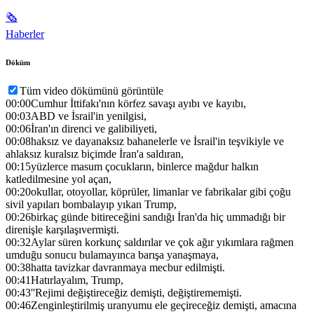
🗞
Haberler
Döküm
Tüm video dökümünü görüntüle
00:00
Cumhur İttifakı'nın körfez savaşı ayıbı ve kayıbı,
00:03
ABD ve İsrail'in yenilgisi,
00:06
İran'ın direnci ve galibiliyeti,
00:08
haksız ve dayanaksız bahanelerle ve İsrail'in teşvikiyle ve
ahlaksız kuralsız biçimde İran'a saldıran,
00:15
yüzlerce masum çocukların, binlerce mağdur halkın
katledilmesine yol açan,
00:20
okullar, otoyollar, köprüler, limanlar ve fabrikalar gibi çoğu
sivil yapıları bombalayıp yıkan Trump,
00:26
birkaç günde bitireceğini sandığı İran'da hiç ummadığı bir
direnişle karşılaşıvermişti.
00:32
Aylar süren korkunç saldırılar ve çok ağır yıkımlara rağmen
umduğu sonucu bulamayınca barışa yanaşmaya,
00:38
hatta tavizkar davranmaya mecbur edilmişti.
00:41
Hatırlayalım, Trump,
00:43
''Rejimi değiştireceğiz demişti, değiştirememişti.
00:46
Zenginleştirilmiş uranyumu ele geçireceğiz demişti, amacına