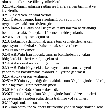
olmasa da fikren ve fiilen yenilmişlerdi.
02:10
Açıklanan anlaşma şartları ise İran'a verilen tazminat ve
tavizlerdir.
02:15
Tavizi yenilen taraf verirdi.
02:17
Üstelik Trump, İran'a herhangi bir yaptırım da
uygulamayacaklarını söylemiştir.
02:22
İran-ABD arasında İsviçre'de resmi imzaya hazırlandığı
belirtilen taslakta öne çıkan 14 temel madde şunlardı.
02:31
Kalıcı ateşkese geçilmesi.
02:33
Lübnan'da dahil olmak üzere tüm cephelerdeki askeri
operasyonlara derhal ve kalıcı olarak son verilmesi.
02:40
Asker çekilmesi.
02:41
ABD'nin İran'ın deniz sınırları içerisindeki ve yakın
bölgelerdeki askeri varlığını çekmesi.
02:47
Askeri sevkiyata sınır getirilmesi.
02:50
ABD'nin bölgedeki asker sayısını artırmama ve yeni
yaptırımlara başvurmama taahhüdünü yerine getirmesi.
02:57
Ablukaya son verilmesi.
02:59
ABD'nin uyguladığı deniz ablukasının 30 gün içinde kaldırılıp
deniz taşımacılığının normalleşmesi.
03:05
Hürmüz Boğazı'nın serbestliği.
03:07
Hürmüz Boğazı'nın 30 gün içinde İran'ın düzenlemeleri
çerçevesinde yeniden açılıp deniz trafiğine yol verilmesi.
03:15
Yaptırımların sona ermesi.
03:17
İran petrolüne ve enerji ürünlerine yönelik yaptırımların sona