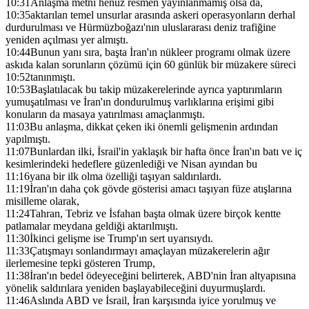
10:31
Anlaşma metni henüz resmen yayınlanmamış olsa da,
10:35
aktarılan temel unsurlar arasında askeri operasyonların derhal
durdurulması ve Hürmüzboğazı'nın uluslararası deniz trafiğine
yeniden açılması yer almıştı.
10:44
Bunun yanı sıra, başta İran'ın nükleer programı olmak üzere
askıda kalan sorunların çözümü için 60 günlük bir müzakere süreci
10:52
tanınmıştı.
10:53
Başlatılacak bu takip müzakerelerinde ayrıca yaptırımların
yumuşatılması ve İran'ın dondurulmuş varlıklarına erişimi gibi
konuların da masaya yatırılması amaçlanmıştı.
11:03
Bu anlaşma, dikkat çeken iki önemli gelişmenin ardından
yapılmıştı.
11:07
Bunlardan ilki, İsrail'in yaklaşık bir hafta önce İran'ın batı ve iç
kesimlerindeki hedeflere güzenlediği ve Nisan ayından bu
11:16
yana bir ilk olma özelliği taşıyan saldırılardı.
11:19
İran'ın daha çok gövde gösterisi amacı taşıyan füze atışlarına
misilleme olarak,
11:24
Tahran, Tebriz ve İsfahan başta olmak üzere birçok kentte
patlamalar meydana geldiği aktarılmıştı.
11:30
İkinci gelişme ise Trump'ın sert uyarısıydı.
11:33
Çatışmayı sonlandırmayı amaçlayan müzakerelerin ağır
ilerlemesine tepki gösteren Trump,
11:38
İran'ın bedel ödeyeceğini belirterek, ABD'nin İran altyapısına
yönelik saldırılara yeniden başlayabileceğini duyurmuşlardı.
11:46
Aslında ABD ve İsrail, İran karşısında iyice yorulmuş ve