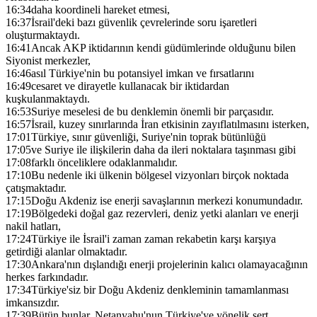
16:34
daha koordineli hareket etmesi,
16:37
İsrail'deki bazı güvenlik çevrelerinde soru işaretleri
oluşturmaktaydı.
16:41
Ancak AKP iktidarının kendi güdümlerinde olduğunu bilen
Siyonist merkezler,
16:46
asıl Türkiye'nin bu potansiyel imkan ve fırsatlarını
16:49
cesaret ve dirayetle kullanacak bir iktidardan
kuşkulanmaktaydı.
16:53
Suriye meselesi de bu denklemin önemli bir parçasıdır.
16:57
İsrail, kuzey sınırlarında İran etkisinin zayıflatılmasını isterken,
17:01
Türkiye, sınır güvenliği, Suriye'nin toprak bütünlüğü
17:05
ve Suriye ile ilişkilerin daha da ileri noktalara taşınması gibi
17:08
farklı önceliklere odaklanmalıdır.
17:10
Bu nedenle iki ülkenin bölgesel vizyonları birçok noktada
çatışmaktadır.
17:15
Doğu Akdeniz ise enerji savaşlarının merkezi konumundadır.
17:19
Bölgedeki doğal gaz rezervleri, deniz yetki alanları ve enerji
nakil hatları,
17:24
Türkiye ile İsrail'i zaman zaman rekabetin karşı karşıya
getirdiği alanlar olmaktadır.
17:30
Ankara'nın dışlandığı enerji projelerinin kalıcı olamayacağının
herkes farkındadır.
17:34
Türkiye'siz bir Doğu Akdeniz denkleminin tamamlanması
imkansızdır.
17:39
Bütün bunlar, Netanyahu'nun Türkiye'ye yönelik sert