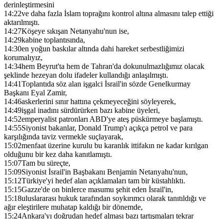
derinleştirmesini
14:22
ve daha fazla İslam toprağını kontrol altına almasını talep ettiği
aktarılmıştı.
14:27
Köşeye sıkışan Netanyahu'nun ise,
14:29
kabine toplantısında,
14:30
en yoğun baskılar altında dahi hareket serbestliğimizi
korumalıyız,
14:34
hem Beyrut'ta hem de Tahran'da dokunulmazlığımız olacak
şeklinde hezeyan dolu ifadeler kullandığı anlaşılmıştı.
14:41
Toplantıda söz alan işgalci İsrail'in sözde Genelkurmay
Başkanı Eyal Zamir,
14:46
askerlerini sınır hattına çekmeyeceğini söyleyerek,
14:49
işgal inadını sürdürürken bazı kabine üyeleri,
14:52
emperyalist patronları ABD'ye ateş püskürmeye başlamıştı.
14:55
Siyonist bakanlar, Donald Trump'ı açıkça petrol ve para
karşılığında taviz vermekle suçlayarak,
15:02
menfaat üzerine kurulu bu karanlık ittifakın ne kadar kırılgan
olduğunu bir kez daha kanıtlamıştı.
15:07
Tam bu süreçte,
15:09
Siyonist İsrail'in Başbakanı Benjamin Netanyahu'nun,
15:12
Türkiye'yi hedef alan açıklamaları tam bir küstahlıktı.
15:15
Gazze'de on binlerce masumu şehit eden İsrail'in,
15:18
uluslararası hukuk tarafından soykırımcı olarak tanıtıldığı ve
ağır eleştirilere muhatap kaldığı bir dönemde,
15:24
Ankara'yı doğrudan hedef alması bazı tartışmaları tekrar