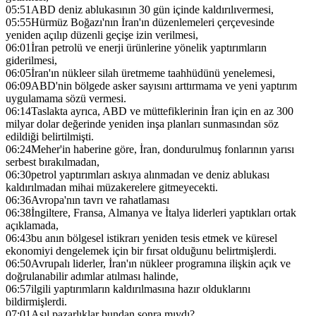
05:51
ABD deniz ablukasının 30 gün içinde kaldırılıvermesi,
05:55
Hürmüz Boğazı'nın İran'ın düzenlemeleri çerçevesinde
yeniden açılıp düzenli geçişe izin verilmesi,
06:01
İran petrolü ve enerji ürünlerine yönelik yaptırımların
giderilmesi,
06:05
İran'ın nükleer silah üretmeme taahhüdünü yenelemesi,
06:09
ABD'nin bölgede asker sayısını arttırmama ve yeni yaptırım
uygulamama sözü vermesi.
06:14
Taslakta ayrıca, ABD ve müttefiklerinin İran için en az 300
milyar dolar değerinde yeniden inşa planları sunmasından söz
edildiği belirtilmişti.
06:24
Meher'in haberine göre, İran, dondurulmuş fonlarının yarısı
serbest bırakılmadan,
06:30
petrol yaptırımları askıya alınmadan ve deniz ablukası
kaldırılmadan mihai müzakerelere gitmeyecekti.
06:36
Avropa'nın tavrı ve rahatlaması
06:38
İngiltere, Fransa, Almanya ve İtalya liderleri yaptıkları ortak
açıklamada,
06:43
bu anın bölgesel istikrarı yeniden tesis etmek ve küresel
ekonomiyi dengelemek için bir fırsat olduğunu belirtmişlerdi.
06:50
Avrupalı liderler, İran'ın nükleer programına ilişkin açık ve
doğrulanabilir adımlar atılması halinde,
06:57
ilgili yaptırımların kaldırılmasına hazır olduklarını
bildirmişlerdi.
07:01
Asıl pazarlıklar bundan sonra mıydı?