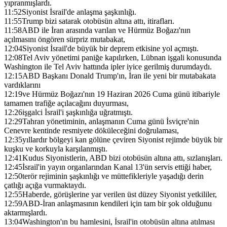
yıpranmışlardı.
11:52
Siyonist İsrail'de anlaşma şaşkınlığı.
11:55
Trump bizi satarak otobüsün altına attı, itirafları.
11:58
ABD ile İran arasında varılan ve Hürmüz Boğazı'nın
açılmasını öngören sürpriz mutabakat,
12:04
Siyonist İsrail'de büyük bir deprem etkisine yol açmıştı.
12:08
Tel Aviv yönetimi paniğe kapılırken, Lübnan işgali konusunda
Washington ile Tel Aviv hattında ipler iyice gerilmiş durumdaydı.
12:15
ABD Başkanı Donald Trump'ın, İran ile yeni bir mutabakata
vardıklarını
12:19
ve Hürmüz Boğazı'nın 19 Haziran 2026 Cuma günü itibariyle
tamamen trafiğe açılacağını duyurması,
12:26
işgalci İsrail'i şaşkınlığa uğratmıştı.
12:29
Tahran yönetiminin, anlaşmanın Cuma günü İsviçre'nin
Cenevre kentinde resmiyete döküleceğini doğrulaması,
12:35
yıllardır bölgeyi kan gölüne çeviren Siyonist rejimde büyük bir
kuşku ve korkuyla karşılanmıştı.
12:41
Kudus Siyonistlerin, ABD bizi otobüsün altına attı, sızlanışları.
12:45
İsrail'in yayın organlarından Kanal 13'ün servis ettiği haber,
12:50
terör rejiminin şaşkınlığı ve müttefikleriyle yaşadığı derin
çatlığı açığa vurmaktaydı.
12:55
Haberde, görüşlerine yar verilen üst düzey Siyonist yetkililer,
12:59
ABD-İran anlaşmasının kendileri için tam bir şok olduğunu
aktarmışlardı.
13:04
Washington'ın bu hamlesini, İsrail'in otobüsün altına atılması