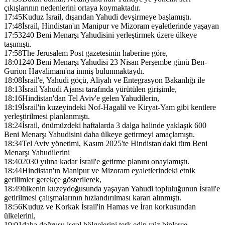
çıkışlarının nedenlerini ortaya koymaktadır.
17:45
Kuduz İsrail, dışarıdan Yahudi devşirmeye başlamıştı.
17:48
İsrail, Hindistan'ın Manipur ve Mizoram eyaletlerinde yaşayan
17:53
240 Beni Menarşı Yahudisini yerleştirmek üzere ülkeye
taşımıştı.
17:58
The Jerusalem Post gazetesinin haberine göre,
18:01
240 Beni Menarşı Yahudisi 23 Nisan Perşembe günü Ben-
Gurion Havalimanı'na inmiş bulunmaktaydı.
18:08
İsrail'e, Yahudi göçü, Aliyah ve Entegrasyon Bakanlığı ile
18:13
İsrail Yahudi Ajansı tarafında yürütülen girişimle,
18:16
Hindistan'dan Tel Aviv'e gelen Yahudilerin,
18:19
İsrail'in kuzeyindeki Nof-Hagalil ve Kiryat-Yam gibi kentlere
yerleştirilmesi planlanmıştı.
18:24
İsrail, önümüzdeki haftalarda 3 dalga halinde yaklaşık 600
Beni Menarşı Yahudisini daha ülkeye getirmeyi amaçlamıştı.
18:34
Tel Aviv yönetimi, Kasım 2025'te Hindistan'daki tüm Beni
Menarşı Yahudilerini
18:40
2030 yılına kadar İsrail'e getirme planını onaylamıştı.
18:44
Hindistan'ın Manipur ve Mizoram eyaletlerindeki etnik
gerilimler gerekçe gösterilerek,
18:49
ülkenin kuzeydoğusunda yaşayan Yahudi topluluğunun İsrail'e
getirilmesi çalışmalarının hızlandırılması kararı alınmıştı.
18:56
Kuduz ve Korkak İsrail'in Hamas ve İran korkusundan
ülkelerini,
19:01
daha doğrusu işgal bölgelerini terk edip yüz binlerce