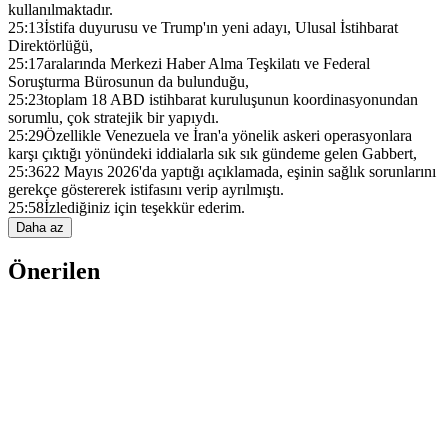
kullanılmaktadır.
25:13
İstifa duyurusu ve Trump'ın yeni adayı, Ulusal İstihbarat
Direktörlüğü,
25:17
aralarında Merkezi Haber Alma Teşkilatı ve Federal
Soruşturma Bürosunun da bulunduğu,
25:23
toplam 18 ABD istihbarat kuruluşunun koordinasyonundan
sorumlu, çok stratejik bir yapıydı.
25:29
Özellikle Venezuela ve İran'a yönelik askeri operasyonlara
karşı çıktığı yönündeki iddialarla sık sık gündeme gelen Gabbert,
25:36
22 Mayıs 2026'da yaptığı açıklamada, eşinin sağlık sorunlarını
gerekçe göstererek istifasını verip ayrılmıştı.
25:58
İzlediğiniz için teşekkür ederim.
Daha az
Önerilen