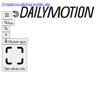
Oynatıcıya atla
Ana içeriğe atla
Ara
Oturum açın
Tam ekran izle