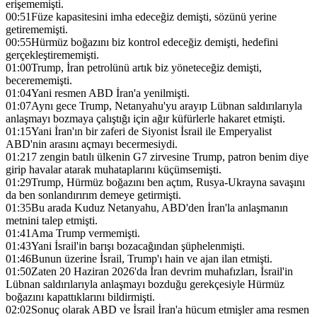
erişememişti.
00:51
Füze kapasitesini imha edeceğiz demişti, sözünü yerine
getirememişti.
00:55
Hürmüz boğazını biz kontrol edeceğiz demişti, hedefini
gerçekleştirememişti.
01:00
Trump, İran petrolünü artık biz yöneteceğiz demişti,
becerememişti.
01:04
Yani resmen ABD İran'a yenilmişti.
01:07
Aynı gece Trump, Netanyahu'yu arayıp Lübnan saldırılarıyla
anlaşmayı bozmaya çalıştığı için ağır küfürlerle hakaret etmişti.
01:15
Yani İran'ın bir zaferi de Siyonist İsrail ile Emperyalist
ABD'nin arasını açmayı becermesiydi.
01:21
7 zengin batılı ülkenin G7 zirvesine Trump, patron benim diye
girip havalar atarak muhataplarını küçümsemişti.
01:29
Trump, Hürmüz boğazını ben açtım, Rusya-Ukrayna savaşını
da ben sonlandırırım demeye getirmişti.
01:35
Bu arada Kuduz Netanyahu, ABD'den İran'la anlaşmanın
metnini talep etmişti.
01:41
Ama Trump vermemişti.
01:43
Yani İsrail'in barışı bozacağından şüphelenmişti.
01:46
Bunun üzerine İsrail, Trump'ı hain ve ajan ilan etmişti.
01:50
Zaten 20 Haziran 2026'da İran devrim muhafızları, İsrail'in
Lübnan saldırılarıyla anlaşmayı bozduğu gerekçesiyle Hürmüz
boğazını kapattıklarını bildirmişti.
02:02
Sonuç olarak ABD ve İsrail İran'a hücum etmişler ama resmen