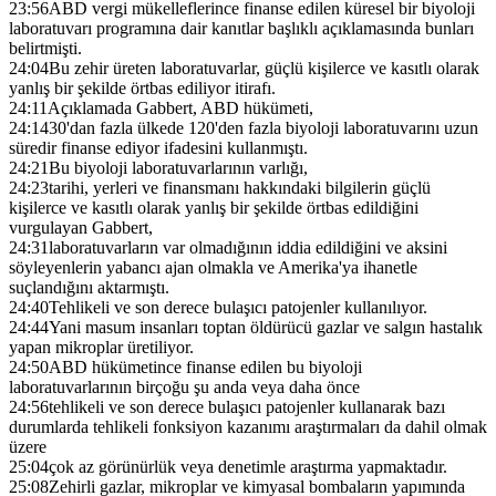
23:56
ABD vergi mükelleflerince finanse edilen küresel bir biyoloji
laboratuvarı programına dair kanıtlar başlıklı açıklamasında bunları
belirtmişti.
24:04
Bu zehir üreten laboratuvarlar, güçlü kişilerce ve kasıtlı olarak
yanlış bir şekilde örtbas ediliyor itirafı.
24:11
Açıklamada Gabbert, ABD hükümeti,
24:14
30'dan fazla ülkede 120'den fazla biyoloji laboratuvarını uzun
süredir finanse ediyor ifadesini kullanmıştı.
24:21
Bu biyoloji laboratuvarlarının varlığı,
24:23
tarihi, yerleri ve finansmanı hakkındaki bilgilerin güçlü
kişilerce ve kasıtlı olarak yanlış bir şekilde örtbas edildiğini
vurgulayan Gabbert,
24:31
laboratuvarların var olmadığının iddia edildiğini ve aksini
söyleyenlerin yabancı ajan olmakla ve Amerika'ya ihanetle
suçlandığını aktarmıştı.
24:40
Tehlikeli ve son derece bulaşıcı patojenler kullanılıyor.
24:44
Yani masum insanları toptan öldürücü gazlar ve salgın hastalık
yapan mikroplar üretiliyor.
24:50
ABD hükümetince finanse edilen bu biyoloji
laboratuvarlarının birçoğu şu anda veya daha önce
24:56
tehlikeli ve son derece bulaşıcı patojenler kullanarak bazı
durumlarda tehlikeli fonksiyon kazanımı araştırmaları da dahil olmak
üzere
25:04
çok az görünürlük veya denetimle araştırma yapmaktadır.
25:08
Zehirli gazlar, mikroplar ve kimyasal bombaların yapımında