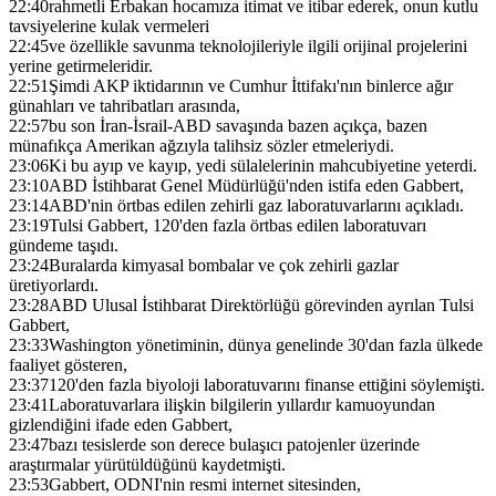
22:40
rahmetli Erbakan hocamıza itimat ve itibar ederek, onun kutlu
tavsiyelerine kulak vermeleri
22:45
ve özellikle savunma teknolojileriyle ilgili orijinal projelerini
yerine getirmeleridir.
22:51
Şimdi AKP iktidarının ve Cumhur İttifakı'nın binlerce ağır
günahları ve tahribatları arasında,
22:57
bu son İran-İsrail-ABD savaşında bazen açıkça, bazen
münafıkça Amerikan ağzıyla talihsiz sözler etmeleriydi.
23:06
Ki bu ayıp ve kayıp, yedi sülalelerinin mahcubiyetine yeterdi.
23:10
ABD İstihbarat Genel Müdürlüğü'nden istifa eden Gabbert,
23:14
ABD'nin örtbas edilen zehirli gaz laboratuvarlarını açıkladı.
23:19
Tulsi Gabbert, 120'den fazla örtbas edilen laboratuvarı
gündeme taşıdı.
23:24
Buralarda kimyasal bombalar ve çok zehirli gazlar
üretiyorlardı.
23:28
ABD Ulusal İstihbarat Direktörlüğü görevinden ayrılan Tulsi
Gabbert,
23:33
Washington yönetiminin, dünya genelinde 30'dan fazla ülkede
faaliyet gösteren,
23:37
120'den fazla biyoloji laboratuvarını finanse ettiğini söylemişti.
23:41
Laboratuvarlara ilişkin bilgilerin yıllardır kamuoyundan
gizlendiğini ifade eden Gabbert,
23:47
bazı tesislerde son derece bulaşıcı patojenler üzerinde
araştırmalar yürütüldüğünü kaydetmişti.
23:53
Gabbert, ODNI'nin resmi internet sitesinden,