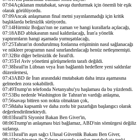
07:04
Açıklanan mutabakat, savaşı durdurmak için önemli bir eşik
olarak görülüyordu.
07:09
Ancak anlaşmanın final metni yayınlanmadığı için kritik
başlıklarda belirsizlik sürüyordu.
07:14
Hürmüz Boğazı'nın ne zaman ve hangi kurallarla açılacağı,
07:18
ABD ablukasının nasıl kaldırılacağı, İran'a yönelik
yaptırımların hangi aşamada yumuşatılacağı,
07:25
Tahran'ın dondurulmuş fonlarına erişiminin nasıl sağlanacağı
ve nükleer programın nasıl sınırlandırılacağı henüz netleşmemişti.
07:32
Bir diğer belirsizlik de İsrail'di.
07:35
Tel Aviv yönetimi görüşmelerin tarafı değildi.
07:38
İsrail'in Lübnan veya İran bağlantılı hedeflere yeni saldırılar
düzenlemesi,
07:43
ABD ile İran arasındaki mutabakatı daha imza aşamasına
gelmeden zora sokabilirdi.
07:49
Trump'ın telefonda Netanyahu'yu haşlaması da bu yüzdendi.
07:53
Bu nedenle Washington ile Tahran'ın vardığı anlaşma,
07:56
savaşı bitiren son nokta olmaktan çok,
07:58
daha kapsamlı ve daha zorlu bir pazarlığın başlangıcı olarak
değerlendirilmekteydi.
08:03
İsrail'li Siyonist Bakan Ben Giver'in,
08:06
Trump'ın anlaşması bizi bağlamaz, ABD'nin sömürgesi değiliz
sızlanışı.
08:11
İsrail'in aşırı sağcı Ulusal Güvenlik Bakanı Ben Giver,
08:15
Washington ile Tahran arasında varılan mutabakata tepki