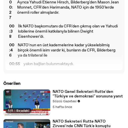
0
Ayrıca Yahudi Etienne Hirsch, Bilderberg'den Mason Jean
0:
Monnet, CFR'den Harimanda, NATO için de 1950'lerde
2
önemli roller almışlardır.
7
00
İlk NATO başkomutanı da CFR'den çıkmış olan ve Yahudi
:3
lobilerine önemli katkılarıyla bilinen Dwight
8
Eisenhower'dı.
00
NATO'nun en üst kademelerine kadar yükselebilmiş
:4
birçok önemli isim vardır ki, bunların da CFR, Bilderberg
6
ya da trilateral ile
00:55
yakın bağları bulunmaktaydı.
00:57
Birçoğu da Mason'dur. Bu isimlerden bazıları şunlardır.
01:0
General Lemnitzer, NATO başkomutanı, Yahudi ve
Önerilen
1
Mason.
NATO Genel Sekreteri Rutte'den
01:05
Omar Bradley, NATO başkomutanı, Mason.
"Türkiye ve demokrasi" sorusuna yanıt
Sözcü Gazetesi
01:0
Andrew Goodpaster, NATO süprim komutanı,
5 hafta önce
9
Bilderberg ülesi.
1:11
|
Sıradaki
01:1
Paul Henry Spock, NATO genel sekreteri, Bilderbergli
NATO Sekreteri Rutte NATO
3
ve Mason.
Zirvesi'nde CNN Türk'e konuştu