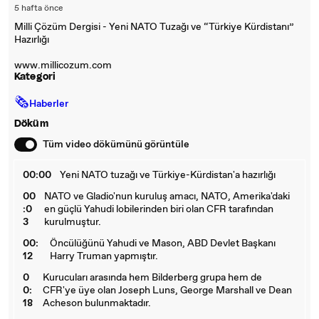
5 hafta önce
Milli Çözüm Dergisi - Yeni NATO Tuzağı ve “Türkiye Kürdistanı”
Hazırlığı
www.millicozum.com
Kategori
🗞
Haberler
Döküm
Tüm video dökümünü görüntüle
00:00
Yeni NATO tuzağı ve Türkiye-Kürdistan'a hazırlığı
00
NATO ve Gladio'nun kuruluş amacı, NATO, Amerika'daki
:0
en güçlü Yahudi lobilerinden biri olan CFR tarafından
3
kurulmuştur.
00:
Öncülüğünü Yahudi ve Mason, ABD Devlet Başkanı
12
Harry Truman yapmıştır.
0
Kurucuları arasında hem Bilderberg grupa hem de
0:
CFR'ye üye olan Joseph Luns, George Marshall ve Dean
18
Acheson bulunmaktadır.