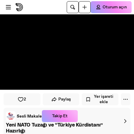
Oynatıcıya atla
Ana içeriğe atla
Oturum açın
Yer işareti
2
Paylaş
ekle
Takip Et
Sesli Makale
Yeni NATO Tuzağı ve “Türkiye Kürdistanı”
Hazırlığı