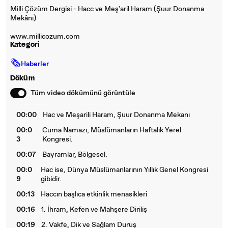
Milli Çözüm Dergisi - Hacc ve Meş'aril Haram (Şuur Donanma
Mekânı)
www.millicozum.com
Kategori
🗞
Haberler
Döküm
Tüm video dökümünü görüntüle
00:00
Hac ve Meşarili Haram, Şuur Donanma Mekanı
00:0
Cuma Namazı, Müslümanların Haftalık Yerel
3
Kongresi.
00:07
Bayramlar, Bölgesel.
00:0
Hac ise, Dünya Müslümanlarının Yıllık Genel Kongresi
9
gibidir.
00:13
Haccın başlıca etkinlik menasikleri
00:16
1. İhram, Kefen ve Mahşere Diriliş
00:19
2. Vakfe, Dik ve Sağlam Duruş