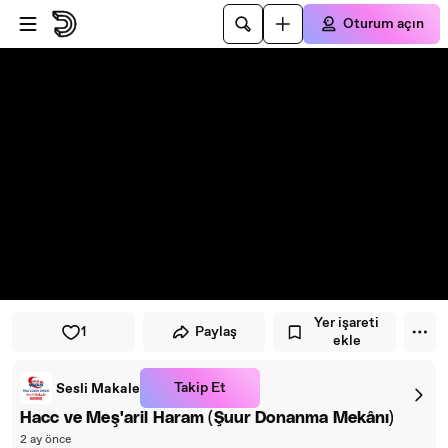
Oynatıcıya atla
Ana içeriğe atla
Oturum açın
Yer işareti
1
Paylaş
ekle
Takip Et
Sesli Makale
Hacc ve Meş'aril Haram (Şuur Donanma Mekânı)
2 ay önce