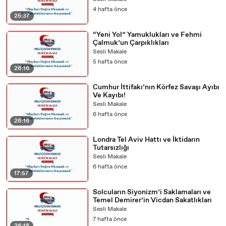
4 hafta önce
02:48
Ve senin nusret ve inayetin kullarına kafidir.
25:37
02:
Ne mülkünde, ne de hükmünde asla ortağın, yardımcın,
“Yeni Yol” Yamuklukları ve Fehmi
51
danışmanın yoktur.
Çalmuk’un Çarpıklıkları
02:56
Bunların aksına inananlar kafirdir.
Sesli Makale
5 hafta önce
02:59
2. Duruş
26:16
03:00
Vakfe
Cumhur İttifakı’nın Körfez Savaşı Ayıbı
Ve Kayıbı!
0
Kurban bayramından bir gün önceki, arefe günü, zeval
Sesli Makale
3:
öğlen vakti girişinden, bayram sabahı, fecir, şafak
6 hafta önce
0
sökünceye kadar olan zaman içinde,
26:16
1
Londra Tel Aviv Hattı ve İktidarın
03
Arafat denen bölgede, bir müddet dua için durmak,
Tutarsızlığı
:11
Allah'a yönelip yakarmak, tevbe istiğfarda bulunmaktır.
Sesli Makale
03:17
Vakfe
6 hafta önce
17:57
03:18
Duruş anlamındadır.
Solcuların Siyonizm’i Saklamaları ve
03:2
Allah'ın rahmet ve mağfiret kapısında, sabırla ve
Temel Demirer’in Vicdan Sakatlıkları
0
huşuyla duruş.
Sesli Makale
03:24
Kulluğunun, kusurunun farkına varış.
7 hafta önce