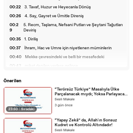
00:22
3. Tavaf, Huzur ve Heyecanla Dönüş
00:26
4. Say, Gayret ve Ümitle Direniş
00:2
5. Recm, Taşlama, Nefsani Putları ve Şeytani Tağutları
9
Deviriş
00:35
1. Diriliş
00:37
İhram, Hac ve Umre için niyetlenen müminlerin
00:40
Mekke çevresindeki ve belli bir mesafedeki
00:43
mikat denilen yerlere gelince
00:45
ibadet ve nefse muhalefet amacıyla
Önerilen
00:47
aslında mübah ve helal olan bazı şeyleri
“Terörsüz Türkiye” Masalıyla Ülke
00:50
kendisine haram etmesi.
Parçalanacak mıydı; Yoksa Parlayacak
mıydı?
Sesli Makale
00:52
Bitki, hayvan ve insanlara karşı
3 gün önce
23:50
|
Sıradaki
00:54
her türlü eziyet ve hakaretten,
00:57
süslenip bezenmekten,
“Yapay Zekâ” da, Allah'ın Sonsuz
Kudret ve Kontrolü Altındadır!
00:58
cinsi münasebetten vazgeçmesi,
Sesli Makale