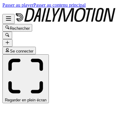
Passer au player
Passer au contenu principal
Rechercher
Se connecter
Regarder en plein écran