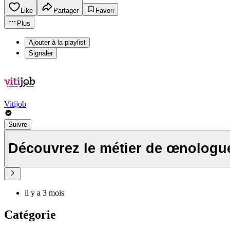
Like
Partager
Favori
Plus
Ajouter à la playlist
Signaler
Vitijob
Suivre
Découvrez le métier de œnologu
il y a 3 mois
Catégorie