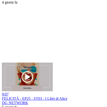
4 giorni fa
9:07
FELICITÀ - EP25 - ST03 - I Libri di Alice
DG NETWORK