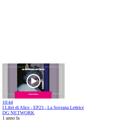
10:44
I Libri di Alice - EP23 - La Sovrana Lettrice
DG NETWORK
1 anno fa