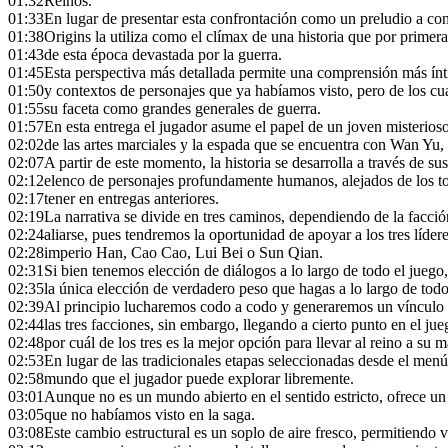
01:32
Reinos.
01:33
En lugar de presentar esta confrontación como un preludio a con
01:38
Origins la utiliza como el clímax de una historia que por primer
01:43
de esta época devastada por la guerra.
01:45
Esta perspectiva más detallada permite una comprensión más ínt
01:50
y contextos de personajes que ya habíamos visto, pero de los c
01:55
su faceta como grandes generales de guerra.
01:57
En esta entrega el jugador asume el papel de un joven misterioso
02:02
de las artes marciales y la espada que se encuentra con Wan Yu, 
02:07
A partir de este momento, la historia se desarrolla a través de s
02:12
elenco de personajes profundamente humanos, alejados de los to
02:17
tener en entregas anteriores.
02:19
La narrativa se divide en tres caminos, dependiendo de la facción
02:24
aliarse, pues tendremos la oportunidad de apoyar a los tres líde
02:28
imperio Han, Cao Cao, Lui Bei o Sun Qian.
02:31
Si bien tenemos elección de diálogos a lo largo de todo el juego,
02:35
la única elección de verdadero peso que hagas a lo largo de todo
02:39
Al principio lucharemos codo a codo y generaremos un vínculo 
02:44
las tres facciones, sin embargo, llegando a cierto punto en el ju
02:48
por cuál de los tres es la mejor opción para llevar al reino a su
02:53
En lugar de las tradicionales etapas seleccionadas desde el men
02:58
mundo que el jugador puede explorar libremente.
03:01
Aunque no es un mundo abierto en el sentido estricto, ofrece un 
03:05
que no habíamos visto en la saga.
03:08
Este cambio estructural es un soplo de aire fresco, permitiendo vi