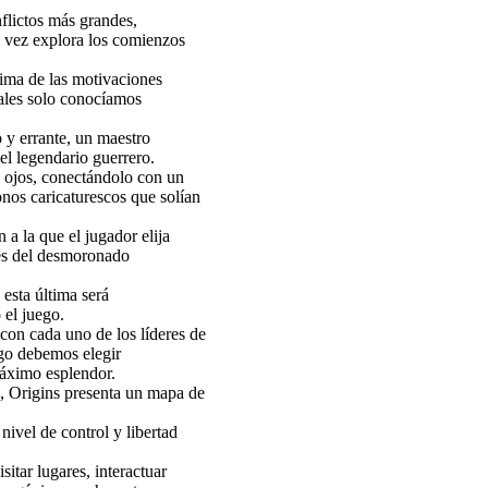
flictos más grandes,
a vez explora los comienzos
ima de las motivaciones
uales solo conocíamos
 y errante, un maestro
el legendario guerrero.
us ojos, conectándolo con un
nos caricaturescos que solían
 a la que el jugador elija
res del desmoronado
 esta última será
 el juego.
con cada uno de los líderes de
ego debemos elegir
 máximo esplendor.
ú, Origins presenta un mapa de
nivel de control y libertad
sitar lugares, interactuar