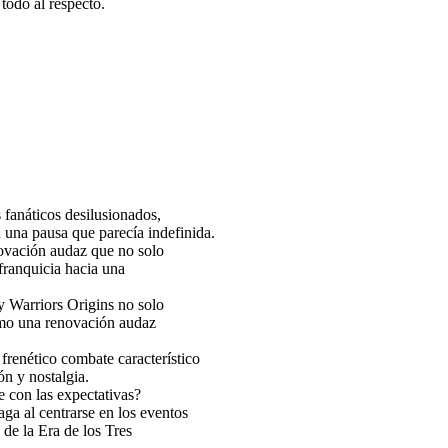
todo al respecto.
fanáticos desilusionados,
una pausa que parecía indefinida.
ovación audaz que no solo
 franquicia hacia una
y Warriors Origins no solo
omo una renovación audaz
frenético combate característico
ón y nostalgia.
le con las expectativas?
ga al centrarse en los eventos
 de la Era de los Tres