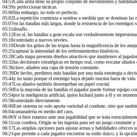
04:53
Cada arma tiene su propio conjunto de movimientos y habilidade
04:59
y perfeccionar tácticas.
05:00
Sin embargo, no todo es perfecto.
05:02
La repetición comienza a sentirse a medida que se dominan las 
05:07
en las batallas más largas, donde la resistencia de los enemigos s
05:11
desafío.
05:12
Eso sí, las batallas a gran escala son verdaderamente impresiona
05:18
controlado a nuevos niveles.
05:19
Desde los gritos de las tropas hasta la magnificencia de los ataqu
05:25
capturar la intensidad de los enfrentamientos históricos.
05:28
Cada mapa presenta diseños atractivos que mantienen al jugador 
05:32
las decisiones estratégicas en tiempo real, como rescatar aliados
05:36
clave, añaden una capa de tensión constante.
05:39
De hecho, perdimos más batallas por una mala estrategia o deci
05:44
y no tanto porque el enemigo haya dejado nuestra barra de vida 
05:47
Los aliados también desempeñan un papel crucial.
05:50
En la mayoría de las batallas el jugador puede formar equipo c
05:54
por la inteligencia artificial, quien luchará junto a él y en mome
05:58
controlado directamente.
06:00
Este sistema no solo aporta variedad al combate, sino que tambi
06:04
camaradería en medio del caos.
06:06
Y si bien estamos ante una jugabilidad que se trata esencialmen
06:11
con combos, Origin se las ingenia para ser un juego constante y h
06:17
Las amplias opciones para ajustar armas y habilidades ofrecen u
06:21
que permite a cada jugador encontrar su estilo único, y la opció