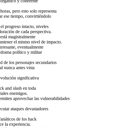
e orgánico y coherente
oras, pero esto solo representa
car ese tiempo, convirtiéndolo
el progreso intacto, niveles
ploración de cada perspectiva.
s está magistralmente
mantener el mismo nivel de impacto.
teresante, eventualmente
drama político y militar
d de los personajes secundarios
l nunca antes vista
olución significativa
ck and slash en toda
ciales enemigos.
ermiten aprovechar las vulnerabilidades
ecutar ataques devastadores
fanáticos de los hack
ce la experiencia.