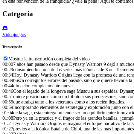
en esta reinvención de la franquicia? ¿Vale la pena? Aquí te contamos 
Categoría
🎮️
Videojuegos
Transcripción
Mostrar la transcripción completa del vídeo
00:00
7 años han pasado desde que Dynasty Warriors 9 dejó a muchos 
00:29
consumiendo a una de las series más icónicas de Koei Tecmo en 
00:34
Hoy, Dynasty Warriors Origins llega con la promesa de una ren
00:39
busca corregir los errores del pasado, sino que quiere llevar a la
00:44
dirección completamente nueva.
00:46
Con el legado de la longeva saga Musou a sus espaldas, Dynast
00:51
quiere posicionarse como un tributo a sus predecesores, sino c
00:55
que atraiga tanto a los veteranos como a los recién llegados.
00:59
Incorporando elementos de estrategia y exploración junto con el 
01:04
de la saga, esta entrega pretende ser un equilibrio entre innovaci
01:08
Pero ya en la práctica y el fragor de las grandes batallas, ¿cump
01:21
Dynasty Warriors Origins reimagina el enfoque narrativo de la sa
01:27
previos a la icónica Batalla de Chibi, una de las más importantes