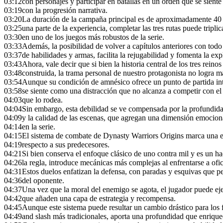
03:12
con personajes y participar en batallas en un orden que se sient
03:19
con la progresión narrativa.
03:20
La duración de la campaña principal es de aproximadamente 40 h
03:25
una parte de la experiencia, completar las tres rutas puede tripli
03:30
en uno de los juegos más robustos de la serie.
03:33
Además, la posibilidad de volver a capítulos anteriores con todo 
03:37
de habilidades y armas, facilita la rejugabilidad y fomenta la ex
03:43
Ahora, vale decir que si bien la historia central de los tres reino
03:48
construida, la trama personal de nuestro protagonista no logra 
03:54
Aunque su condición de amnésico ofrece un punto de partida in
03:58
se siente como una distracción que no alcanza a competir con el 
04:03
que lo rodea.
04:04
Sin embargo, esta debilidad se ve compensada por la profundida
04:09
y la calidad de las escenas, que agregan una dimensión emociona
04:14
en la serie.
04:15
El sistema de combate de Dynasty Warriors Origins marca una ev
04:19
respecto a sus predecesores.
04:21
Si bien conserva el enfoque clásico de uno contra mil y es un ha
04:26
la regla, introduce mecánicas más complejas al enfrentarse a ofi
04:31
Estos duelos enfatizan la defensa, con paradas y esquivas que p
04:36
del oponente.
04:37
Una vez que la moral del enemigo se agota, el jugador puede ej
04:42
que añaden una capa de estrategia y recompensa.
04:45
Aunque este sistema puede resultar un cambio drástico para los 
04:49
and slash más tradicionales, aporta una profundidad que enrique