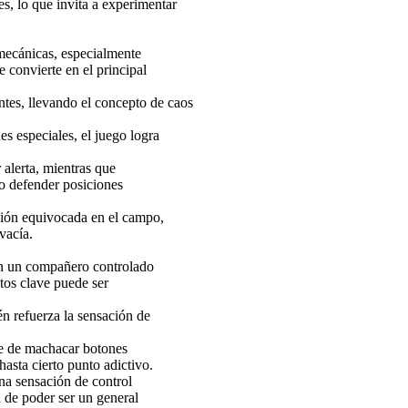
s, lo que invita a experimentar
mecánicas, especialmente
e convierte en el principal
ntes, llevando el concepto de caos
es especiales, el juego logra
alerta, mientras que
 o defender posiciones
sión equivocada en el campo,
vacía.
on un compañero controlado
ntos clave puede ser
én refuerza la sensación de
te de machacar botones
asta cierto punto adictivo.
na sensación de control
n de poder ser un general