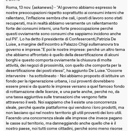
2 anni fa
Roma, 13 nov. (askanews) - "Al governo abbiamo espresso le
nostre preoccupazioni rispetto soprattutto ai consumi interni che
rallentano, l'inflazione sembra che cali, i posti di lavoro sono stati
recuperati, ma in realtà abbiamo veramente un rallentamento
forte dei consumi interni, una forte preoccupazione perché
questi ovviamente sono consumi che sappiamo incidono anche
sul Pil". Lo ha detto il presidente di Confesercenti,Patrizia De
Luise, a margine dell'incontro a Palazzo Chigi sullamanovra tra
governo e imprese."E poi le nostre imprese: perché un altro tema
che abbiamo affrontato è quello della desertificazione di alcuni
borghi e questo comporta ovviamente la chiusura di molte
attività, dei negozi di prossimità, con quello che comporta per la
desertificazione dei posti stessi", ha aggiunto De Luise."Occorre
intervenire - ha sottolineato - Noi abbiamo proposto di istituire un
fondo per la rigenerazione urbana, i cui proventi dovrebbero
essere presi e da quanto le imprese versano a quel famoso fondo
di rottamazione delle licenze, e una parte anche, perché no, da
una tassa aggiuntiva sulle transazioni che vengono fatte
attraverso il web. Noi sappiamo che lì esiste una concorrenza
sleale, perché queste piattaforme qui vendono i loro prodotti, ma
non lasciano qui nel nostro territorio gli utili proventi dei loro utili.
Facendo una concorrenza sleale alle imprese che invece pagano
le casse sul territorio, ma danneggiando anche quello che è il
nostro paese, noi tutti come cittadini, perché sono meno risorse