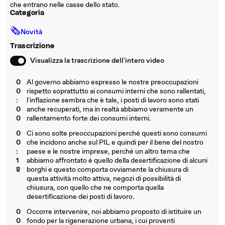
che entrano nelle casse dello stato.
Categoria
🗞
Novità
Trascrizione
Visualizza la trascrizione dell'intero video
0
Al governo abbiamo espresso le nostre preoccupazioni
0
rispetto soprattutto ai consumi interni che sono rallentati,
:
l'inflazione sembra che è tale, i posti di lavoro sono stati
0
anche recuperati, ma in realtà abbiamo veramente un
0
rallentamento forte dei consumi interni.
0
Ci sono solte preoccupazioni perché questi sono consumi
0
che incidono anche sul PIL e quindi per il bene del nostro
:
paese e le nostre imprese, perché un altro tema che
1
abbiamo affrontato è quello della desertificazione di alcuni
8
borghi e questo comporta ovviamente la chiusura di
questa attività molto attiva, negozi di possibilità di
chiusura, con quello che ne comporta quella
desertificazione dei posti di lavoro.
0
Occorre intervenire, noi abbiamo proposto di istituire un
0
fondo per la rigenerazione urbana, i cui proventi