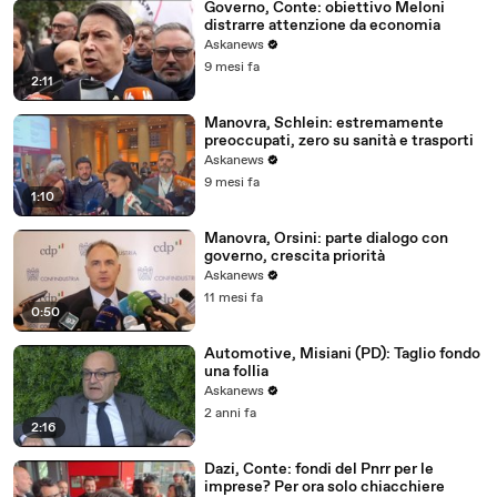
Governo, Conte: obiettivo Meloni
distrarre attenzione da economia
Askanews
9 mesi fa
2:11
Manovra, Schlein: estremamente
preoccupati, zero su sanità e trasporti
Askanews
9 mesi fa
1:10
Manovra, Orsini: parte dialogo con
governo, crescita priorità
Askanews
11 mesi fa
0:50
Automotive, Misiani (PD): Taglio fondo
una follia
Askanews
2 anni fa
2:16
Dazi, Conte: fondi del Pnrr per le
imprese? Per ora solo chiacchiere