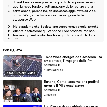
:
dovrebbero essere presi e da quanto le imprese versano
4
quel famoso fondo di rottamazione delle licenze e una
5
parte anche, perché no, da una cassa aggiuntiva su Web,
non su Web, sulle transazioni che vengono fatte
attraverso Web.
0
Noi sappiamo che lì esiste una concorrenza sleale, perché
1:
queste piattaforme qui vendono i loro prodotti, ma non
1
lasciano qui nel nostro territorio gli utili proventi dei loro
2
utili.
0
Facendo una concorrenza sleale alle imprese che invece
Consigliato
1
pagano le casse sul territorio, ma danneggiando anche
:
quello che è il nostro paese, noi tutti come cittadini,
Transizione energetica e sostenibilità
2
perché sono meno risorse che entrano nelle casse delle
ambientale, l'impegno delle Pmi
3
state.
Askanews
4 settimane fa
4:00
|
Prossimi video
Banche, Conte: accumulano profitti
mentre il Pil è quasi a zero
Askanews
2 mesi fa
2:16
Ue, Giorgetti: non chiedo deroga su