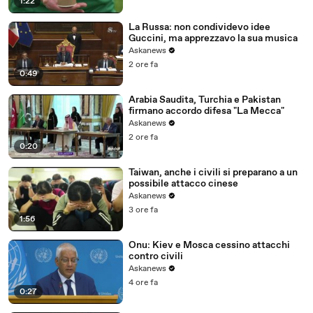
1:22
La Russa: non condividevo idee
Guccini, ma apprezzavo la sua musica
Askanews
2 ore fa
0:49
Arabia Saudita, Turchia e Pakistan
firmano accordo difesa "La Mecca"
Askanews
2 ore fa
0:20
Taiwan, anche i civili si preparano a un
possibile attacco cinese
Askanews
3 ore fa
1:56
Onu: Kiev e Mosca cessino attacchi
contro civili
Askanews
4 ore fa
0:27