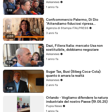
Askanews
1 anno fa
1:19
Confcommercio Palermo, Di Dio
"Attendiamo fiduciosi ripresa
economia"
Agenzia di Stampa ITALPRESS
3 anni fa
2:03
Dazi, Filiera Italia: mercato Usa non
sostituibile, dobbiamo negoziare
Askanews
1 anno fa
1:36
Sugar Tax, Busi (Sibeg Coca-Cola):
quanto è amara la realtà
Askanews
2 anni fa
1:48
Orlando - Vogliamo difendere la natura
industriale del nostro Paese (19.05.25)
Pupia News
1 anno fa