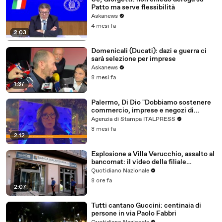
Patto ma serve flessibilità
Askanews
4 mesi fa
2:03
Domenicali (Ducati): dazi e guerra ci
sarà selezione per imprese
Askanews
8 mesi fa
1:37
Palermo, Di Dio "Dobbiamo sostenere
commercio, imprese e negozi di
vicinato"
Agenzia di Stampa ITALPRESS
8 mesi fa
2:12
Esplosione a Villa Verucchio, assalto al
bancomat: il video della filiale
devastata
Quotidiano Nazionale
8 ore fa
2:07
Tutti cantano Guccini: centinaia di
persone in via Paolo Fabbri