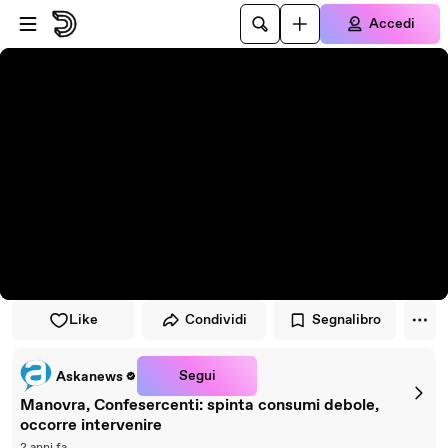
Vai al lettore
Passa al contenuto principale
Accedi
Like
Condividi
Segnalibro
Segui
Askanews
Manovra, Confesercenti: spinta consumi debole,
occorre intervenire