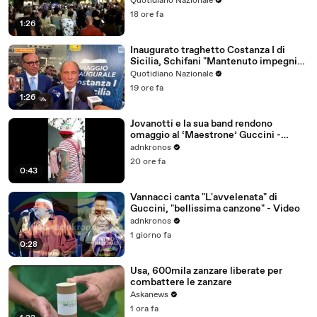
Quotidiano Nazionale
18 ore fa
1:26
Inaugurato traghetto Costanza I di
Sicilia, Schifani "Mantenuto impegni
presi"
Quotidiano Nazionale
19 ore fa
1:26
Jovanotti e la sua band rendono
omaggio al ‘Maestrone’ Guccini -
Video
adnkronos
20 ore fa
0:43
Vannacci canta "L'avvelenata" di
Guccini, "bellissima canzone" - Video
adnkronos
1 giorno fa
0:28
Usa, 600mila zanzare liberate per
combattere le zanzare
Askanews
1 ora fa