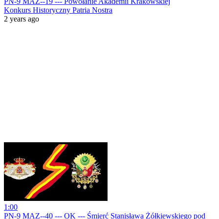
PN-9 MAZ--19 --- Powołanie Akademii Krakowskiej
Konkurs Historyczny Patria Nostra
2 years ago
1:00
PN-9 MAZ--40 --- OK --- Śmierć Stanisława Żółkiewskiego pod