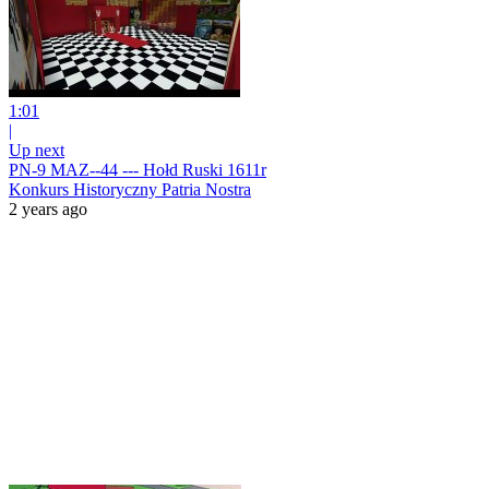
1:01
|
Up next
PN-9 MAZ--44 --- Hołd Ruski 1611r
Konkurs Historyczny Patria Nostra
2 years ago