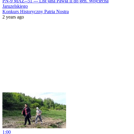
PN-9 MAZ--51 --- List jana Pawła II do gen. Wojciecha
Jaruzelskiego
Konkurs Historyczny Patria Nostra
2 years ago
1:00