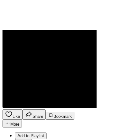
Like
Share
Bookmark
More
Add to Playlist