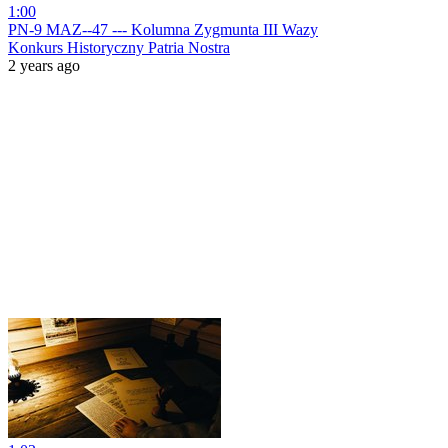
1:00
PN-9 MAZ--47 --- Kolumna Zygmunta III Wazy
Konkurs Historyczny Patria Nostra
2 years ago