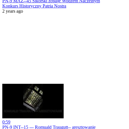
PN-9 MAZ--45 Sikorski zostaje Wodzem Naczelnym
Konkurs Historyczny Patria Nostra
2 years ago
0:59
PN-9 INT--15 --- Romuald Traugutt-- aresztowanie