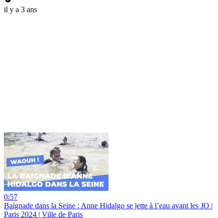
il y a 3 ans
0:57
Baignade dans la Seine : Anne Hidalgo se jette à l’eau avant les JO |
Paris 2024 | Ville de Paris