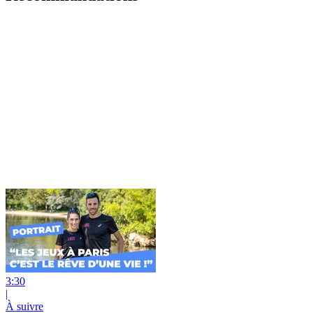
3:30
|
À suivre