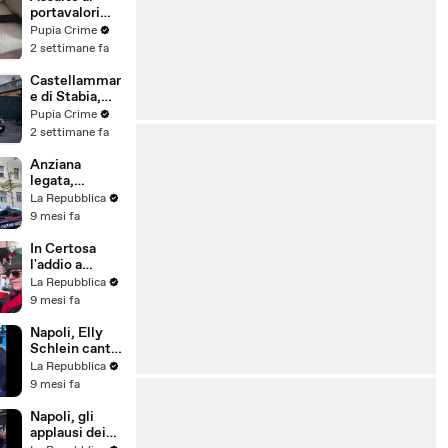
e trovare il
portavalori
modo di
con 30 chili
Pupia Crime
renderle reali,
d'oro sventato
2 settimane fa
come fece
dalla Polizia: 11
l’homo habilis
arresti
Castellammar
(25.07.26)
e di Stabia,
l'ombra del
Pupia Crime
clan
2 settimane fa
D'Alessandro
dietro
Anziana
scommesse
legata,
illegali: 5
imbavagliata
La Repubblica
arresti
e rapinata in
9 mesi fa
(24.07.26)
casa a Foggia:
il video
In Certosa
incastra i
l'addio a
responsabili
Giancarlo
La Repubblica
Vitali con il
9 mesi fa
canto
partigiano.
Napoli, Elly
Bella ciao,
Schlein canta
Ambrogio
Bella Ciao al
La Repubblica
congresso
9 mesi fa
Giovani Dem
Napoli, gli
applausi dei