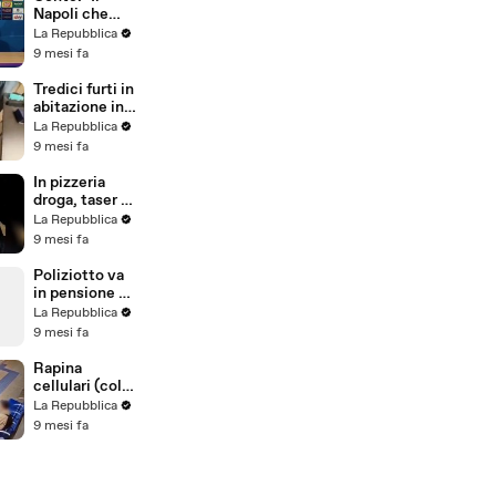
Un ladro
Napoli che
sbatte contro
lotta per le
La Repubblica
uno specchio
prime
9 mesi fa
posizioni dà
fastidio e
Tredici furti in
forse fa anche
abitazione in
paura"
due mesi tra
La Repubblica
Varese, Como
9 mesi fa
e e Monza:
presi i due
In pizzeria
ladri
droga, taser e
un chilo e
La Repubblica
mezzo di
9 mesi fa
esplosivi:
arrestato il
Poliziotto va
titolare a
in pensione e
Cormano
saluta i
La Repubblica
colleghi via
9 mesi fa
radio.
Dall'auto
Rapina
risponde la
cellulari (col
figlia: "Fiera di
codice di
La Repubblica
te"
sblocco) in
9 mesi fa
metropolitana
e sul bus:
arrestato
ragazzo di 18