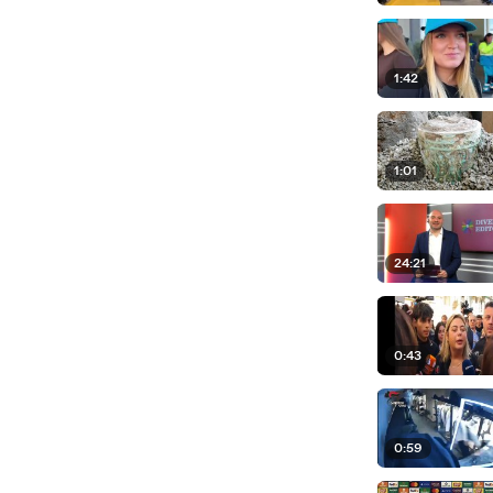
1:42
1:01
24:21
0:43
0:59