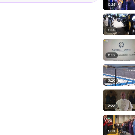
0:25
1:24
0:52
3:20
2:22
1:08