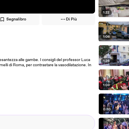
1:22
Segnalibro
Di Più
1:06
pesantezza alle gambe. I consigli del professor Luca
1:26
melli di Roma, per contrastare la vasodilatazione. In
1:03
0:30