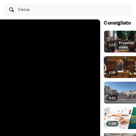
Cerca
Consigliato
Prossimi
1:23
|
video
1:26
3:12
7:56