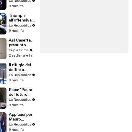
Giovani Dem a
La Repubblica
Fico e Schlein
9 mesi fa
Triumph
all'offensiva
con tante
La Repubblica
novità
9 mesi fa
Asl Caserta,
presunto
danno erariale
Pupia Crime
da oltre
2 settimane fa
314mila euro
(21.07.26)
Il rifugio dei
delfini a
Taranto: un
La Repubblica
centro per gli
9 mesi fa
esemplari
liberati da
Papa: "Paura
acquari e
del futuro
parchi
rende i
La Repubblica
giovani fragili,
9 mesi fa
prevenire il
disagio per
Applausi per
combattere le
Mauro
dipendenze"
Glorioso:
La Repubblica
colpito dalla
9 mesi fa