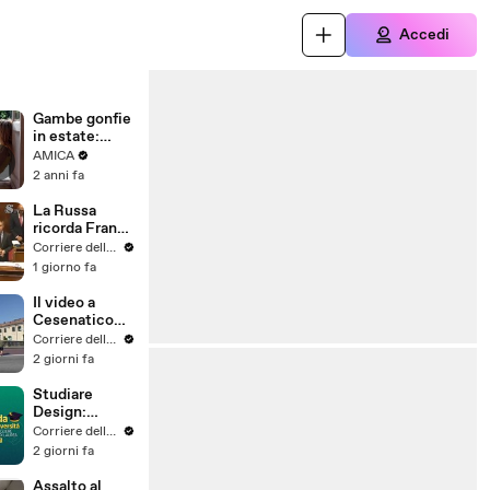
Accedi
Gambe gonfie
in estate:
ecco i rimedi
AMICA
da mettere in
2 anni fa
pratica
La Russa
ricorda Franco
Baresi senza
Corriere della Sera
nominare mai
1 giorno fa
il Milan (è
interista)
Il video a
Cesenatico
dove i turisti
Corriere della Sera
scoprono di
2 giorni fa
essere stati
ingannati da
Studiare
un residence
Design:
fantasma.
immaginare
Corriere della Sera
«Ecco come li
possibilità
2 giorni fa
stiamo
che ancora
aiutando»
non esistono
Assalto al