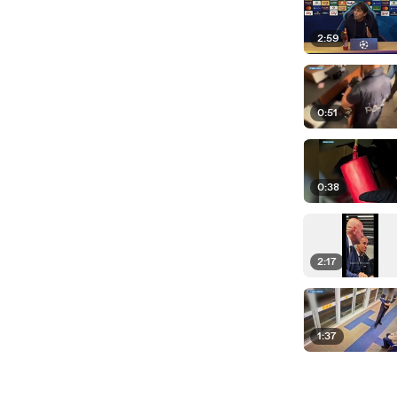
2:59
0:51
0:38
2:17
1:37