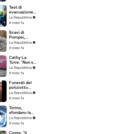
bici ai Murazzi
e
Test di
tetraplegico,
evacuazione
si è laureato in
ai Campi
La Repubblica
Medicina
Flegrei, le
9 mesi fa
studentesse:
"Importante,
Scavi di
così non si fa
Pompei,
casino"
prezioso
La Repubblica
contenitore
9 mesi fa
ritrovato in
ambiente
Cathy La
street food
Torre: "Non si
del
può più dire
La Repubblica
Termopolium
niente?
9 mesi fa
Regio V
Possiamo dire
tutto, se
Funerali del
impariamo a
poliziotto
farlo meglio"
ucciso a
La Repubblica
Napoli, la
9 mesi fa
vedova: "Chi
ha sbagliato
Torino,
pagherà"
sfondano la
vetrina e
La Repubblica
rubano
9 mesi fa
giacconi per
20mila euro.
Conte: "Il