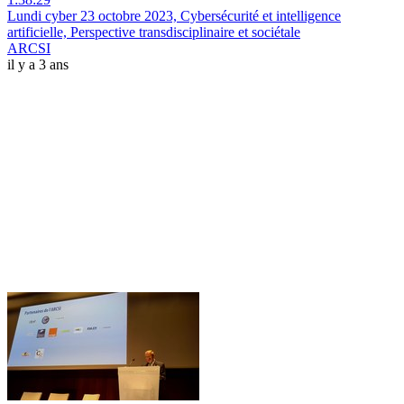
Lundi cyber 23 octobre 2023, Cybersécurité et intelligence
artificielle, Perspective transdisciplinaire et sociétale
ARCSI
il y a 3 ans