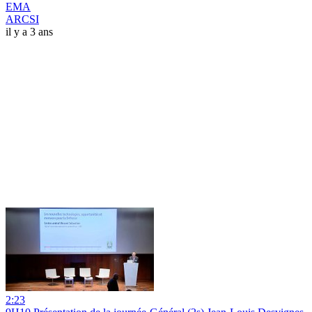
EMA
ARCSI
il y a 3 ans
2:23