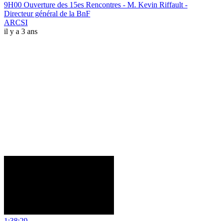
9H00 Ouverture des 15es Rencontres - M. Kevin Riffault -
Directeur général de la BnF
ARCSI
il y a 3 ans
1:38:29