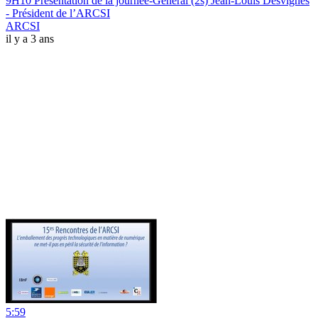
9H10 Présentation de la journée-Général (2s) Jean-Louis Desvignes
- Président de l’ARCSI
ARCSI
il y a 3 ans
5:59