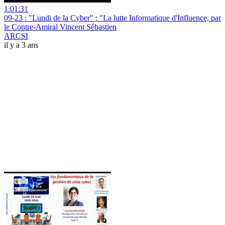
1:01:31
09-23 : "Lundi de la Cyber" : "La lutte Informatique d'Influence, par
le Contre-Amiral Vincent Sébastien
ARCSI
il y a 3 ans