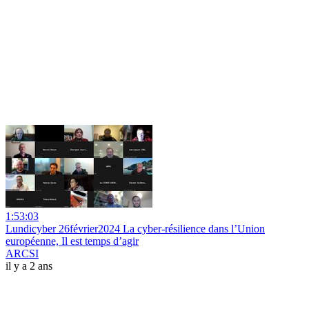
1:53:03
Lundicyber 26février2024 La cyber-résilience dans l’Union
européenne, Il est temps d’agir
ARCSI
il y a 2 ans