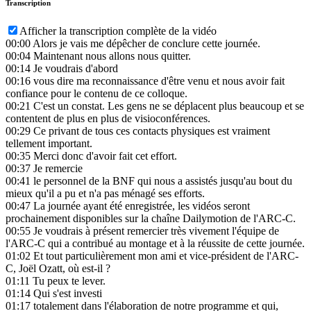
Transcription
Afficher la transcription complète de la vidéo
00:00
Alors je vais me dépêcher de conclure cette journée.
00:04
Maintenant nous allons nous quitter.
00:14
Je voudrais d'abord
00:16
vous dire ma reconnaissance d'être venu et nous avoir fait
confiance pour le contenu de ce colloque.
00:21
C'est un constat. Les gens ne se déplacent plus beaucoup et se
contentent de plus en plus de visioconférences.
00:29
Ce privant de tous ces contacts physiques est vraiment
tellement important.
00:35
Merci donc d'avoir fait cet effort.
00:37
Je remercie
00:41
le personnel de la BNF qui nous a assistés jusqu'au bout du
mieux qu'il a pu et n'a pas ménagé ses efforts.
00:47
La journée ayant été enregistrée, les vidéos seront
prochainement disponibles sur la chaîne Dailymotion de l'ARC-C.
00:55
Je voudrais à présent remercier très vivement l'équipe de
l'ARC-C qui a contribué au montage et à la réussite de cette journée.
01:02
Et tout particulièrement mon ami et vice-président de l'ARC-
C, Joël Ozatt, où est-il ?
01:11
Tu peux te lever.
01:14
Qui s'est investi
01:17
totalement dans l'élaboration de notre programme et qui,