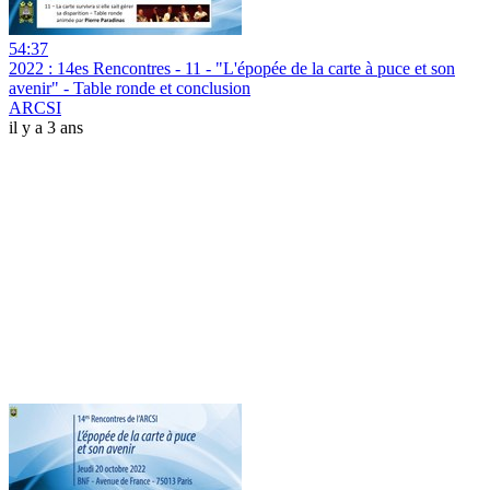
54:37
2022 : 14es Rencontres - 11 - "L'épopée de la carte à puce et son
avenir" - Table ronde et conclusion
ARCSI
il y a 3 ans