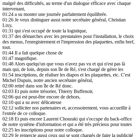
malgré des difficultés, au terme d'un dialogue efficace avec chaque
intervenant,
01:24
a su monter une journée parfaitement équilibrée.
01:26
Je veux distinguer aussi notre secrétaire général, Christian
Lixy,
01:31
qui s'est occupé de toute la logistique,
01:37
des démarches avec les prestataires pour l'installation, le choix
des menus, l'enregistrement et l'impression des plaquettes, enfin bref,
tout.
01:44
Il a fait quelque chose de
01:47
magnifique.
01:48
Alors quelqu'un que vous n'avez pas vu et qui n'est pas là
mais qui, de loin, depuis son île de Ré, s'est chargé de gérer les
01:54
inscriptions, de réaliser les diapos et les plaquettes, etc. C'est
Michel Dupuis, notre ancien secrétaire général,
02:00
retiré dans son île de Ré donc.
02:03
Et puis notre trésorier, Thierry Buffenoir,
02:06
qui est peut-être encore de dehors,
02:10
qui a su avec délicatesse
02:12
solliciter nos partenaires et, accessoirement, vous accueillir à
l'entrée de ce colloque.
02:18
Et puis encore Laurent Chouraki qui s'occupe du back-office
de notre système d'information et qui a été très précieux pour toutes
02:25
les inscriptions pour notre colloque.
02:29
Je remercie aussi ceux qui se sont chargés de faire la publicité