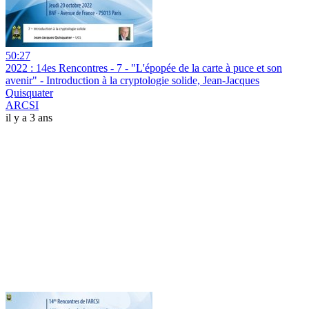
50:27
2022 : 14es Rencontres - 7 - "L'épopée de la carte à puce et son
avenir" - Introduction à la cryptologie solide, Jean-Jacques
Quisquater
ARCSI
il y a 3 ans