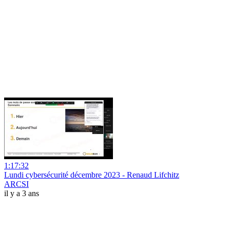
1:17:32
Lundi cybersécurité décembre 2023 - Renaud Lifchitz
ARCSI
il y a 3 ans