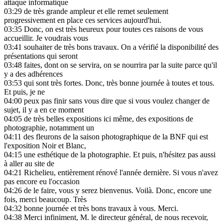
attaque informatique
03:29
de très grande ampleur et elle remet seulement
progressivement en place ces services aujourd'hui.
03:35
Donc, on est très heureux pour toutes ces raisons de vous
accueillir. Je voudrais vous
03:41
souhaiter de très bons travaux. On a vérifié la disponibilité des
présentations qui seront
03:48
faites, dont on se servira, on se nourrira par la suite parce qu'il
y a des adhérences
03:53
qui sont très fortes. Donc, très bonne journée à toutes et tous.
Et puis, je ne
04:00
peux pas finir sans vous dire que si vous voulez changer de
sujet, il y a en ce moment
04:05
de très belles expositions ici même, des expositions de
photographie, notamment un
04:11
des fleurons de la saison photographique de la BNF qui est
l'exposition Noir et Blanc,
04:15
une esthétique de la photographie. Et puis, n'hésitez pas aussi
à aller au site de
04:21
Richelieu, entièrement rénové l'année dernière. Si vous n'avez
pas encore eu l'occasion
04:26
de le faire, vous y serez bienvenus. Voilà. Donc, encore une
fois, merci beaucoup. Très
04:32
bonne journée et très bons travaux à vous. Merci.
04:38
Merci infiniment, M. le directeur général, de nous recevoir,