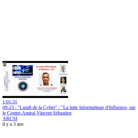
1:01:31
09-23 : "Lundi de la Cyber" : "La lutte Informatique d'Influence, par
le Contre-Amiral Vincent Sébastien
ARCSI
il y a 3 ans