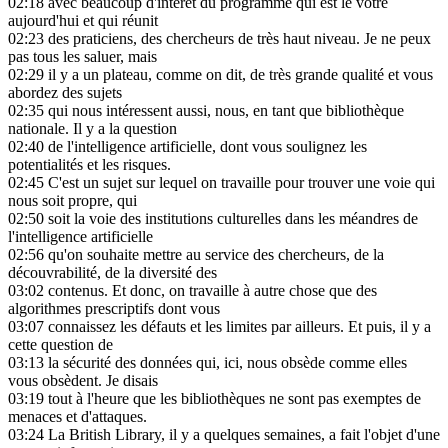
02:18
avec beaucoup d'intérêt du programme qui est le vôtre
aujourd'hui et qui réunit
02:23
des praticiens, des chercheurs de très haut niveau. Je ne peux
pas tous les saluer, mais
02:29
il y a un plateau, comme on dit, de très grande qualité et vous
abordez des sujets
02:35
qui nous intéressent aussi, nous, en tant que bibliothèque
nationale. Il y a la question
02:40
de l'intelligence artificielle, dont vous soulignez les
potentialités et les risques.
02:45
C'est un sujet sur lequel on travaille pour trouver une voie qui
nous soit propre, qui
02:50
soit la voie des institutions culturelles dans les méandres de
l'intelligence artificielle
02:56
qu'on souhaite mettre au service des chercheurs, de la
découvrabilité, de la diversité des
03:02
contenus. Et donc, on travaille à autre chose que des
algorithmes prescriptifs dont vous
03:07
connaissez les défauts et les limites par ailleurs. Et puis, il y a
cette question de
03:13
la sécurité des données qui, ici, nous obsède comme elles
vous obsèdent. Je disais
03:19
tout à l'heure que les bibliothèques ne sont pas exemptes de
menaces et d'attaques.
03:24
La British Library, il y a quelques semaines, a fait l'objet d'une