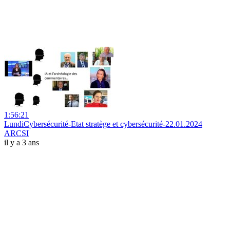
1:56:21
LundiCybersécurité-Etat stratège et cybersécurité-22.01.2024
ARCSI
il y a 3 ans