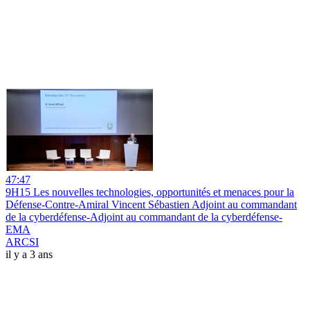
47:47
9H15 Les nouvelles technologies, opportunités et menaces pour la
Défense-Contre-Amiral Vincent Sébastien Adjoint au commandant
de la cyberdéfense-Adjoint au commandant de la cyberdéfense-
EMA
ARCSI
il y a 3 ans