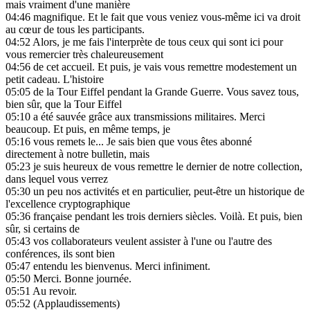
mais vraiment d'une manière
04:46
magnifique. Et le fait que vous veniez vous-même ici va droit
au cœur de tous les participants.
04:52
Alors, je me fais l'interprète de tous ceux qui sont ici pour
vous remercier très chaleureusement
04:56
de cet accueil. Et puis, je vais vous remettre modestement un
petit cadeau. L'histoire
05:05
de la Tour Eiffel pendant la Grande Guerre. Vous savez tous,
bien sûr, que la Tour Eiffel
05:10
a été sauvée grâce aux transmissions militaires. Merci
beaucoup. Et puis, en même temps, je
05:16
vous remets le... Je sais bien que vous êtes abonné
directement à notre bulletin, mais
05:23
je suis heureux de vous remettre le dernier de notre collection,
dans lequel vous verrez
05:30
un peu nos activités et en particulier, peut-être un historique de
l'excellence cryptographique
05:36
française pendant les trois derniers siècles. Voilà. Et puis, bien
sûr, si certains de
05:43
vos collaborateurs veulent assister à l'une ou l'autre des
conférences, ils sont bien
05:47
entendu les bienvenus. Merci infiniment.
05:50
Merci. Bonne journée.
05:51
Au revoir.
05:52
(Applaudissements)