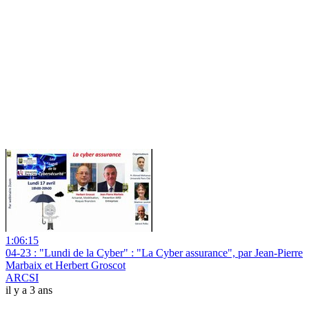
1:06:15
04-23 : "Lundi de la Cyber" : "La Cyber assurance", par Jean-Pierre
Marbaix et Herbert Groscot
ARCSI
il y a 3 ans