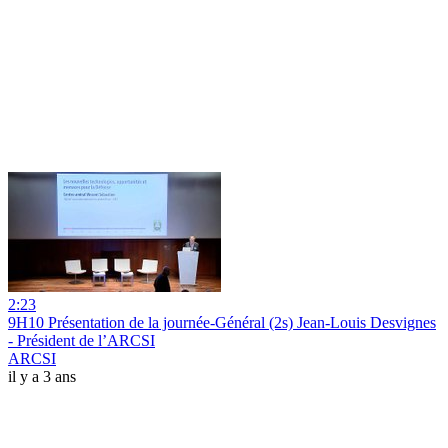
2:23
9H10 Présentation de la journée-Général (2s) Jean-Louis Desvignes
- Président de l’ARCSI
ARCSI
il y a 3 ans