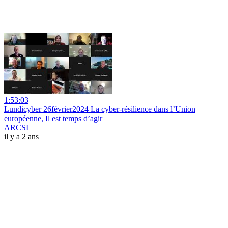
1:53:03
Lundicyber 26février2024 La cyber-résilience dans l’Union
européenne, Il est temps d’agir
ARCSI
il y a 2 ans