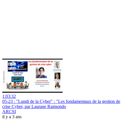
1:03:32
05-23 : "Lundi de la Cyber" : "Les fondamentaux de la gestion de
crise Cyber, par Laurane Raimondo
ARCSI
il y a 3 ans