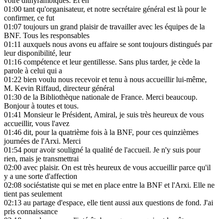
voire dithyrambiques. Et en
01:00
tant qu'organisateur, et notre secrétaire général est là pour le
confirmer, ce fut
01:07
toujours un grand plaisir de travailler avec les équipes de la
BNF. Tous les responsables
01:11
auxquels nous avons eu affaire se sont toujours distingués par
leur disponibilité, leur
01:16
compétence et leur gentillesse. Sans plus tarder, je cède la
parole à celui qui a
01:22
bien voulu nous recevoir et tenu à nous accueillir lui-même,
M. Kevin Riffaud, directeur général
01:30
de la Bibliothèque nationale de France. Merci beaucoup.
Bonjour à toutes et tous.
01:41
Monsieur le Président, Amiral, je suis très heureux de vous
accueillir, vous l'avez
01:46
dit, pour la quatrième fois à la BNF, pour ces quinzièmes
journées de l'Arxi. Merci
01:54
pour avoir souligné la qualité de l'accueil. Je n'y suis pour
rien, mais je transmettrai
02:00
avec plaisir. On est très heureux de vous accueillir parce qu'il
y a une sorte d'affection
02:08
sociéstatiste qui se met en place entre la BNF et l'Arxi. Elle ne
tient pas seulement
02:13
au partage d'espace, elle tient aussi aux questions de fond. J'ai
pris connaissance