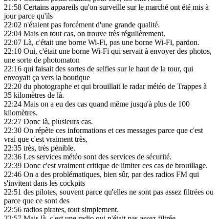
21:58
Certains appareils qu'on surveille sur le marché ont été mis à
jour parce qu'ils
22:02
n'étaient pas forcément d'une grande qualité.
22:04
Mais en tout cas, on trouve très régulièrement.
22:07
Là, c'était une borne Wi-Fi, pas une borne Wi-Fi, pardon.
22:10
Oui, c'était une borne Wi-Fi qui servait à envoyer des photos,
une sorte de photomaton
22:16
qui faisait des sortes de selfies sur le haut de la tour, qui
envoyait ça vers la boutique
22:20
du photographe et qui brouillait le radar météo de Trappes à
35 kilomètres de là.
22:24
Mais on a eu des cas quand même jusqu'à plus de 100
kilomètres.
22:27
Donc là, plusieurs cas.
22:30
On répète ces informations et ces messages parce que c'est
vrai que c'est vraiment très,
22:35
très, très pénible.
22:36
Les services météo sont des services de sécurité.
22:39
Donc c'est vraiment critique de limiter ces cas de brouillage.
22:46
On a des problématiques, bien sûr, par des radios FM qui
s'invitent dans les cockpits
22:51
des pilotes, souvent parce qu'elles ne sont pas assez filtrées ou
parce que ce sont des
22:56
radios pirates, tout simplement.
22:57
Mais là, c'est une radio qui n'était pas assez filtrée.