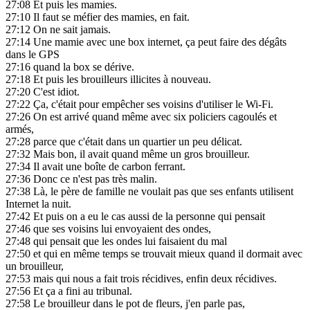
27:08
Et puis les mamies.
27:10
Il faut se méfier des mamies, en fait.
27:12
On ne sait jamais.
27:14
Une mamie avec une box internet, ça peut faire des dégâts
dans le GPS
27:16
quand la box se dérive.
27:18
Et puis les brouilleurs illicites à nouveau.
27:20
C'est idiot.
27:22
Ça, c'était pour empêcher ses voisins d'utiliser le Wi-Fi.
27:26
On est arrivé quand même avec six policiers cagoulés et
armés,
27:28
parce que c'était dans un quartier un peu délicat.
27:32
Mais bon, il avait quand même un gros brouilleur.
27:34
Il avait une boîte de carbon ferrant.
27:36
Donc ce n'est pas très malin.
27:38
Là, le père de famille ne voulait pas que ses enfants utilisent
Internet la nuit.
27:42
Et puis on a eu le cas aussi de la personne qui pensait
27:46
que ses voisins lui envoyaient des ondes,
27:48
qui pensait que les ondes lui faisaient du mal
27:50
et qui en même temps se trouvait mieux quand il dormait avec
un brouilleur,
27:53
mais qui nous a fait trois récidives, enfin deux récidives.
27:56
Et ça a fini au tribunal.
27:58
Le brouilleur dans le pot de fleurs, j'en parle pas,