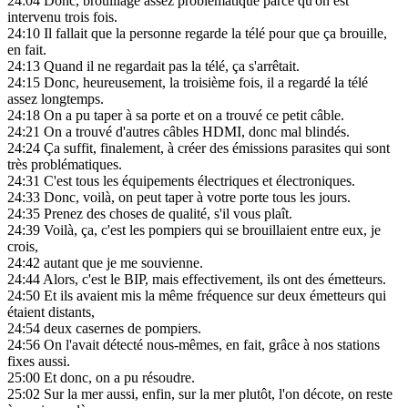
24:04
Donc, brouillage assez problématique parce qu'on est
intervenu trois fois.
24:10
Il fallait que la personne regarde la télé pour que ça brouille,
en fait.
24:13
Quand il ne regardait pas la télé, ça s'arrêtait.
24:15
Donc, heureusement, la troisième fois, il a regardé la télé
assez longtemps.
24:18
On a pu taper à sa porte et on a trouvé ce petit câble.
24:21
On a trouvé d'autres câbles HDMI, donc mal blindés.
24:24
Ça suffit, finalement, à créer des émissions parasites qui sont
très problématiques.
24:31
C'est tous les équipements électriques et électroniques.
24:33
Donc, voilà, on peut taper à votre porte tous les jours.
24:35
Prenez des choses de qualité, s'il vous plaît.
24:39
Voilà, ça, c'est les pompiers qui se brouillaient entre eux, je
crois,
24:42
autant que je me souvienne.
24:44
Alors, c'est le BIP, mais effectivement, ils ont des émetteurs.
24:50
Et ils avaient mis la même fréquence sur deux émetteurs qui
étaient distants,
24:54
deux casernes de pompiers.
24:56
On l'avait détecté nous-mêmes, en fait, grâce à nos stations
fixes aussi.
25:00
Et donc, on a pu résoudre.
25:02
Sur la mer aussi, enfin, sur la mer plutôt, l'on décote, on reste