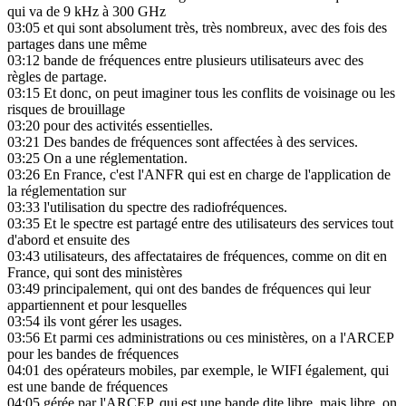
qui va de 9 kHz à 300 GHz
03:05
et qui sont absolument très, très nombreux, avec des fois des
partages dans une même
03:12
bande de fréquences entre plusieurs utilisateurs avec des
règles de partage.
03:15
Et donc, on peut imaginer tous les conflits de voisinage ou les
risques de brouillage
03:20
pour des activités essentielles.
03:21
Des bandes de fréquences sont affectées à des services.
03:25
On a une réglementation.
03:26
En France, c'est l'ANFR qui est en charge de l'application de
la réglementation sur
03:33
l'utilisation du spectre des radiofréquences.
03:35
Et le spectre est partagé entre des utilisateurs des services tout
d'abord et ensuite des
03:43
utilisateurs, des affectataires de fréquences, comme on dit en
France, qui sont des ministères
03:49
principalement, qui ont des bandes de fréquences qui leur
appartiennent et pour lesquelles
03:54
ils vont gérer les usages.
03:56
Et parmi ces administrations ou ces ministères, on a l'ARCEP
pour les bandes de fréquences
04:01
des opérateurs mobiles, par exemple, le WIFI également, qui
est une bande de fréquences
04:05
gérée par l'ARCEP, qui est une bande dite libre, mais libre, on