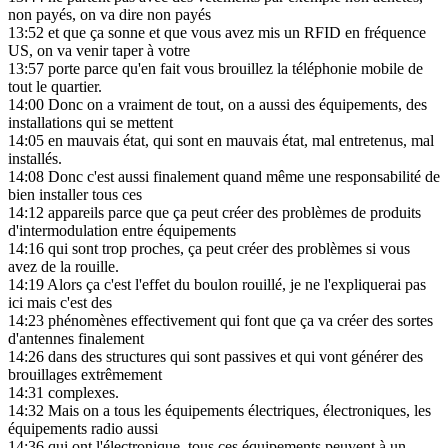
non payés, on va dire non payés
13:52
et que ça sonne et que vous avez mis un RFID en fréquence
US, on va venir taper à votre
13:57
porte parce qu'en fait vous brouillez la téléphonie mobile de
tout le quartier.
14:00
Donc on a vraiment de tout, on a aussi des équipements, des
installations qui se mettent
14:05
en mauvais état, qui sont en mauvais état, mal entretenus, mal
installés.
14:08
Donc c'est aussi finalement quand même une responsabilité de
bien installer tous ces
14:12
appareils parce que ça peut créer des problèmes de produits
d'intermodulation entre équipements
14:16
qui sont trop proches, ça peut créer des problèmes si vous
avez de la rouille.
14:19
Alors ça c'est l'effet du boulon rouillé, je ne l'expliquerai pas
ici mais c'est des
14:23
phénomènes effectivement qui font que ça va créer des sortes
d'antennes finalement
14:26
dans des structures qui sont passives et qui vont générer des
brouillages extrêmement
14:31
complexes.
14:32
Mais on a tous les équipements électriques, électroniques, les
équipements radio aussi
14:36
qui ont l'électronique, tous ces équipements peuvent à un