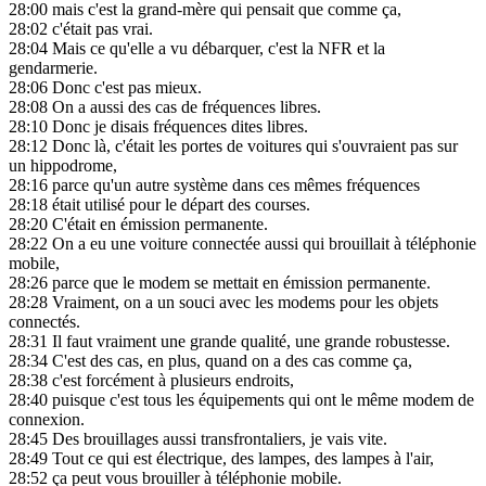
28:00
mais c'est la grand-mère qui pensait que comme ça,
28:02
c'était pas vrai.
28:04
Mais ce qu'elle a vu débarquer, c'est la NFR et la
gendarmerie.
28:06
Donc c'est pas mieux.
28:08
On a aussi des cas de fréquences libres.
28:10
Donc je disais fréquences dites libres.
28:12
Donc là, c'était les portes de voitures qui s'ouvraient pas sur
un hippodrome,
28:16
parce qu'un autre système dans ces mêmes fréquences
28:18
était utilisé pour le départ des courses.
28:20
C'était en émission permanente.
28:22
On a eu une voiture connectée aussi qui brouillait à téléphonie
mobile,
28:26
parce que le modem se mettait en émission permanente.
28:28
Vraiment, on a un souci avec les modems pour les objets
connectés.
28:31
Il faut vraiment une grande qualité, une grande robustesse.
28:34
C'est des cas, en plus, quand on a des cas comme ça,
28:38
c'est forcément à plusieurs endroits,
28:40
puisque c'est tous les équipements qui ont le même modem de
connexion.
28:45
Des brouillages aussi transfrontaliers, je vais vite.
28:49
Tout ce qui est électrique, des lampes, des lampes à l'air,
28:52
ça peut vous brouiller à téléphonie mobile.