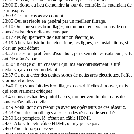
23:00
Et donc, au lieu d'entendre la tour de contrôle, ils entendent de
la musique.
23:03
C'est un cas assez courant.
23:05
Qui est résolu en général par un meilleur filtrage.
23:10
On a aussi des brouillages, notamment en aviation civile ou
dans des bandes radioamateurs par
23:17
des équipements de distribution électrique.
23:19
Alors, la distribution électrique, les lignes, les installations, si
c'est un petit défaut,
23:27
si c'est un problème d'isolation, par exemple les isolateurs, s'ils
ont été abîmés par
23:30
un orage ou un chasseur qui, malencontreusement, a tiré
dedans, ça va créer un défaut.
23:37
Ça peut créer des petites sortes de petits arcs électriques, l'effet
Corona et autres.
23:40
Et ça vous fait des brouillages assez difficiles à trouver, mais
qui sont vraiment critiques
23:45
dans des bandes plutôt basses, qui peuvent tomber dans des
bandes d'aviation civile.
23:49
Voilà, donc on résout ça avec les opérateurs de ces réseaux.
23:53
On a des brouillages aussi sur des réseaux de sécurité.
23:59
Les pompiers, là, c'était un câble HDMI.
24:01
Alors, le petit câble HDMI, on n'y pense pas.
24:03
On a tous ça chez soi.