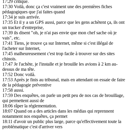
17:29
critique.
17:30
Voilà, donc ça c'est vraiment une des premières fiches
pédagogiques que j'ai faites quand
17:34
je suis arrivée.
17:35
Et il y a un GPS aussi, parce que les gens achètent ça, ils ont
un tracker d'entreprise,
17:39
ils disent "oh, je n'ai pas envie que mon chef sache où je
vais", etc.
17:41
Tiens, je trouve ça sur Internet, même si c'est illégal de
l'acheter sur Internet,
17:45
malheureusement c'est trop facile à trouver sur des sites
chinois.
17:47
Je l'achète, je l'installe et je brouille les avions à 2 km au-
dessus de ma tête.
17:52
Donc voilà.
17:53
Après je finis au tribunal, mais en attendant on essaie de faire
de la pédagogie préventive
17:58
aussi.
17:59
Des enquêtes, on parle un petit peu de nos cas de brouillage,
qui permettent aussi de
18:06
râper la réglementation.
18:07
Quand on a des articles dans les médias qui reprennent
notamment nos enquêtes, ça permet
18:11
d'avoir un public plus large, parce qu'effectivement toute la
problématique c'est d'arriver vers