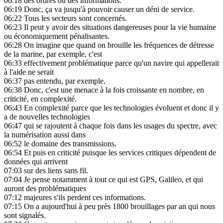
06:18
des ordres ou des informations.
06:19
Donc, ça va jusqu'à pouvoir causer un déni de service.
06:22
Tous les secteurs sont concernés.
06:23
Il peut y avoir des situations dangereuses pour la vie humaine
ou économiquement pénalisantes.
06:28
On imagine que quand on brouille les fréquences de détresse
de la marine, par exemple, c'est
06:33
effectivement problématique parce qu'un navire qui appellerait
à l'aide ne serait
06:37
pas entendu, par exemple.
06:38
Donc, c'est une menace à la fois croissante en nombre, en
criticité, en complexité.
06:43
En complexité parce que les technologies évoluent et donc il y
a de nouvelles technologies
06:47
qui se rajoutent à chaque fois dans les usages du spectre, avec
la numérisation aussi dans
06:52
le domaine des transmissions.
06:54
Et puis en criticité puisque les services critiques dépendent de
données qui arrivent
07:03
sur des liens sans fil.
07:04
Je pense notamment à tout ce qui est GPS, Galileo, et qui
auront des problématiques
07:12
majeures s'ils perdent ces informations.
07:15
On a aujourd'hui à peu près 1800 brouillages par an qui nous
sont signalés.