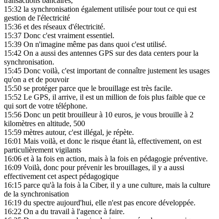
transactions bancaires,
15:32
la synchronisation également utilisée pour tout ce qui est
gestion de l'électricité
15:36
et des réseaux d'électricité.
15:37
Donc c'est vraiment essentiel.
15:39
On n'imagine même pas dans quoi c'est utilisé.
15:42
On a aussi des antennes GPS sur des data centers pour la
synchronisation.
15:45
Donc voilà, c'est important de connaître justement les usages
qu'on a et de pouvoir
15:50
se protéger parce que le brouillage est très facile.
15:52
Le GPS, il arrive, il est un million de fois plus faible que ce
qui sort de votre téléphone.
15:56
Donc un petit brouilleur à 10 euros, je vous brouille à 2
kilomètres en altitude, 500
15:59
mètres autour, c'est illégal, je répète.
16:01
Mais voilà, et donc le risque étant là, effectivement, on est
particulièrement vigilants
16:06
et à la fois en action, mais à la fois en pédagogie préventive.
16:09
Voilà, donc pour prévenir les brouillages, il y a aussi
effectivement cet aspect pédagogique
16:15
parce qu'à la fois à la Ciber, il y a une culture, mais la culture
de la synchronisation
16:19
du spectre aujourd'hui, elle n'est pas encore développée.
16:22
On a du travail à l'agence à faire.