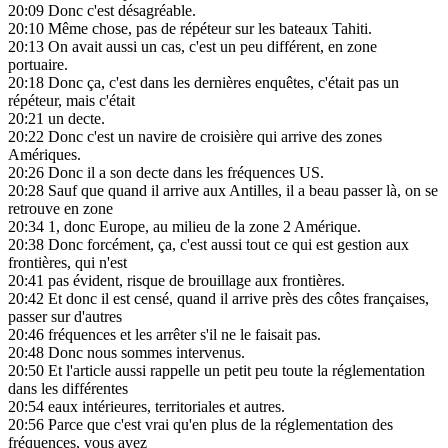
20:09
Donc c'est désagréable.
20:10
Même chose, pas de répéteur sur les bateaux Tahiti.
20:13
On avait aussi un cas, c'est un peu différent, en zone
portuaire.
20:18
Donc ça, c'est dans les dernières enquêtes, c'était pas un
répéteur, mais c'était
20:21
un decte.
20:22
Donc c'est un navire de croisière qui arrive des zones
Amériques.
20:26
Donc il a son decte dans les fréquences US.
20:28
Sauf que quand il arrive aux Antilles, il a beau passer là, on se
retrouve en zone
20:34
1, donc Europe, au milieu de la zone 2 Amérique.
20:38
Donc forcément, ça, c'est aussi tout ce qui est gestion aux
frontières, qui n'est
20:41
pas évident, risque de brouillage aux frontières.
20:42
Et donc il est censé, quand il arrive près des côtes françaises,
passer sur d'autres
20:46
fréquences et les arrêter s'il ne le faisait pas.
20:48
Donc nous sommes intervenus.
20:50
Et l'article aussi rappelle un petit peu toute la réglementation
dans les différentes
20:54
eaux intérieures, territoriales et autres.
20:56
Parce que c'est vrai qu'en plus de la réglementation des
fréquences, vous avez