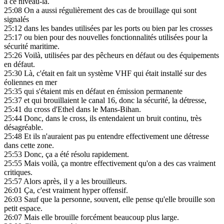
à ce niveau-là.
25:08
On a aussi régulièrement des cas de brouillage qui sont
signalés
25:12
dans les bandes utilisées par les ports ou bien par les crosses
25:17
ou bien pour des nouvelles fonctionnalités utilisées pour la
sécurité maritime.
25:26
Voilà, utilisées par des pêcheurs en défaut ou des équipements
en défaut.
25:30
Là, c'était en fait un système VHF qui était installé sur des
éoliennes en mer
25:35
qui s'étaient mis en défaut en émission permanente
25:37
et qui brouillaient le canal 16, donc la sécurité, la détresse,
25:41
du cross d'Ethel dans le Mans-Bihan.
25:44
Donc, dans le cross, ils entendaient un bruit continu, très
désagréable.
25:48
Et ils n'auraient pas pu entendre effectivement une détresse
dans cette zone.
25:53
Donc, ça a été résolu rapidement.
25:55
Mais voilà, ça montre effectivement qu'on a des cas vraiment
critiques.
25:57
Alors après, il y a les brouilleurs.
26:01
Ça, c'est vraiment hyper offensif.
26:03
Sauf que la personne, souvent, elle pense qu'elle brouille son
petit espace.
26:07
Mais elle brouille forcément beaucoup plus large.