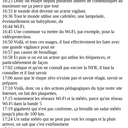
16:25
Donc on essaye depuis plusieurs années de communiquer au
maximum sur ça parce que tout
16:33
le monde doit devenir un acteur vigilant.
16:36
Tout le monde utilise une cafetière, une lampelade,
éventuellement un babyphone, du
16:44
Wi-Fi.
16:45
Une commune va mettre du Wi-Fi, par exemple, pour la
vidéoprotection.
16:50
Voilà, et tous ces usages, il faut effectivement les faire avec
une grande vigilance pour ne
16:57
pas causer de brouillage.
16:58
Et puis si on est un acteur qui utilise les fréquences, et
particulièrement de façon
17:02
critique et qu'on ne connaît pas encore la NFR, il faut la
connaître et il faut savoir
17:06
aussi que le risque zéro n'existe pas et savoir réagir, savoir se
préparer.
17:10
Voilà, donc on a des actions pédagogiques du type notre site
Internet, on fait des plaquettes,
17:15
notamment les réseaux Wi-Fi et la météo, parce qu'un réseau
Wi-Fi dans la bande 5
17:19
gigahertz qui n'est pas conforme, ça brouille un radar météo
jusqu'à plus de 100 km.
17:24
Un radar météo qui ne peut pas voir les orages et la pluie
arriver, on sait que c'est extrêmement