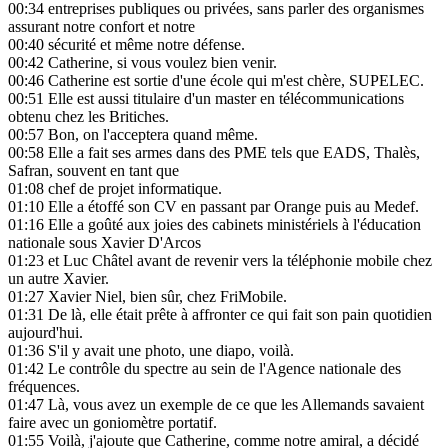
00:34
entreprises publiques ou privées, sans parler des organismes
assurant notre confort et notre
00:40
sécurité et même notre défense.
00:42
Catherine, si vous voulez bien venir.
00:46
Catherine est sortie d'une école qui m'est chère, SUPELEC.
00:51
Elle est aussi titulaire d'un master en télécommunications
obtenu chez les Britiches.
00:57
Bon, on l'acceptera quand même.
00:58
Elle a fait ses armes dans des PME tels que EADS, Thalès,
Safran, souvent en tant que
01:08
chef de projet informatique.
01:10
Elle a étoffé son CV en passant par Orange puis au Medef.
01:16
Elle a goûté aux joies des cabinets ministériels à l'éducation
nationale sous Xavier D'Arcos
01:23
et Luc Châtel avant de revenir vers la téléphonie mobile chez
un autre Xavier.
01:27
Xavier Niel, bien sûr, chez FriMobile.
01:31
De là, elle était prête à affronter ce qui fait son pain quotidien
aujourd'hui.
01:36
S'il y avait une photo, une diapo, voilà.
01:42
Le contrôle du spectre au sein de l'Agence nationale des
fréquences.
01:47
Là, vous avez un exemple de ce que les Allemands savaient
faire avec un goniomètre portatif.
01:55
Voilà, j'ajoute que Catherine, comme notre amiral, a décidé