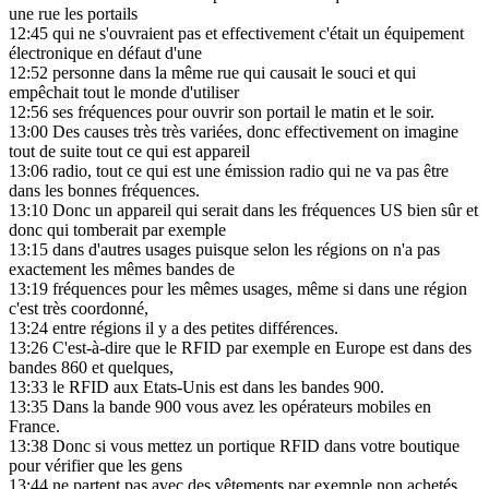
une rue les portails
12:45
qui ne s'ouvraient pas et effectivement c'était un équipement
électronique en défaut d'une
12:52
personne dans la même rue qui causait le souci et qui
empêchait tout le monde d'utiliser
12:56
ses fréquences pour ouvrir son portail le matin et le soir.
13:00
Des causes très très variées, donc effectivement on imagine
tout de suite tout ce qui est appareil
13:06
radio, tout ce qui est une émission radio qui ne va pas être
dans les bonnes fréquences.
13:10
Donc un appareil qui serait dans les fréquences US bien sûr et
donc qui tomberait par exemple
13:15
dans d'autres usages puisque selon les régions on n'a pas
exactement les mêmes bandes de
13:19
fréquences pour les mêmes usages, même si dans une région
c'est très coordonné,
13:24
entre régions il y a des petites différences.
13:26
C'est-à-dire que le RFID par exemple en Europe est dans des
bandes 860 et quelques,
13:33
le RFID aux Etats-Unis est dans les bandes 900.
13:35
Dans la bande 900 vous avez les opérateurs mobiles en
France.
13:38
Donc si vous mettez un portique RFID dans votre boutique
pour vérifier que les gens
13:44
ne partent pas avec des vêtements par exemple non achetés,