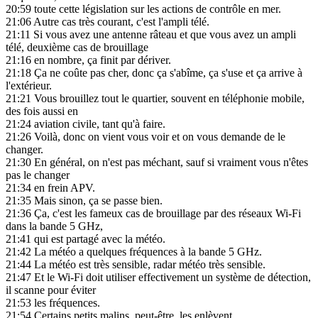
20:59
toute cette législation sur les actions de contrôle en mer.
21:06
Autre cas très courant, c'est l'ampli télé.
21:11
Si vous avez une antenne râteau et que vous avez un ampli
télé, deuxième cas de brouillage
21:16
en nombre, ça finit par dériver.
21:18
Ça ne coûte pas cher, donc ça s'abîme, ça s'use et ça arrive à
l'extérieur.
21:21
Vous brouillez tout le quartier, souvent en téléphonie mobile,
des fois aussi en
21:24
aviation civile, tant qu'à faire.
21:26
Voilà, donc on vient vous voir et on vous demande de le
changer.
21:30
En général, on n'est pas méchant, sauf si vraiment vous n'êtes
pas le changer
21:34
en frein APV.
21:35
Mais sinon, ça se passe bien.
21:36
Ça, c'est les fameux cas de brouillage par des réseaux Wi-Fi
dans la bande 5 GHz,
21:41
qui est partagé avec la météo.
21:42
La météo a quelques fréquences à la bande 5 GHz.
21:44
La météo est très sensible, radar météo très sensible.
21:47
Et le Wi-Fi doit utiliser effectivement un système de détection,
il scanne pour éviter
21:53
les fréquences.
21:54
Certains petits malins, peut-être, les enlèvent.