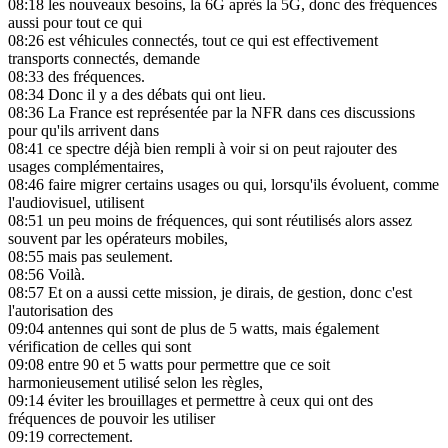
08:18
les nouveaux besoins, la 6G après la 5G, donc des fréquences
aussi pour tout ce qui
08:26
est véhicules connectés, tout ce qui est effectivement
transports connectés, demande
08:33
des fréquences.
08:34
Donc il y a des débats qui ont lieu.
08:36
La France est représentée par la NFR dans ces discussions
pour qu'ils arrivent dans
08:41
ce spectre déjà bien rempli à voir si on peut rajouter des
usages complémentaires,
08:46
faire migrer certains usages ou qui, lorsqu'ils évoluent, comme
l'audiovisuel, utilisent
08:51
un peu moins de fréquences, qui sont réutilisés alors assez
souvent par les opérateurs mobiles,
08:55
mais pas seulement.
08:56
Voilà.
08:57
Et on a aussi cette mission, je dirais, de gestion, donc c'est
l'autorisation des
09:04
antennes qui sont de plus de 5 watts, mais également
vérification de celles qui sont
09:08
entre 90 et 5 watts pour permettre que ce soit
harmonieusement utilisé selon les règles,
09:14
éviter les brouillages et permettre à ceux qui ont des
fréquences de pouvoir les utiliser
09:19
correctement.