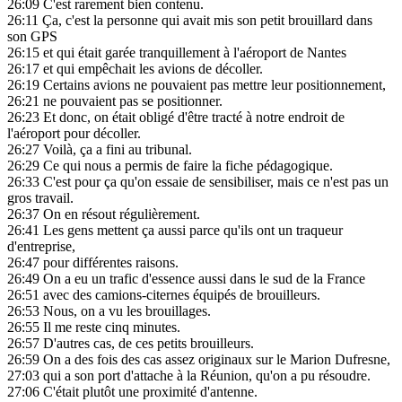
26:09
C'est rarement bien contenu.
26:11
Ça, c'est la personne qui avait mis son petit brouillard dans
son GPS
26:15
et qui était garée tranquillement à l'aéroport de Nantes
26:17
et qui empêchait les avions de décoller.
26:19
Certains avions ne pouvaient pas mettre leur positionnement,
26:21
ne pouvaient pas se positionner.
26:23
Et donc, on était obligé d'être tracté à notre endroit de
l'aéroport pour décoller.
26:27
Voilà, ça a fini au tribunal.
26:29
Ce qui nous a permis de faire la fiche pédagogique.
26:33
C'est pour ça qu'on essaie de sensibiliser, mais ce n'est pas un
gros travail.
26:37
On en résout régulièrement.
26:41
Les gens mettent ça aussi parce qu'ils ont un traqueur
d'entreprise,
26:47
pour différentes raisons.
26:49
On a eu un trafic d'essence aussi dans le sud de la France
26:51
avec des camions-citernes équipés de brouilleurs.
26:53
Nous, on a vu les brouillages.
26:55
Il me reste cinq minutes.
26:57
D'autres cas, de ces petits brouilleurs.
26:59
On a des fois des cas assez originaux sur le Marion Dufresne,
27:03
qui a son port d'attache à la Réunion, qu'on a pu résoudre.
27:06
C'était plutôt une proximité d'antenne.