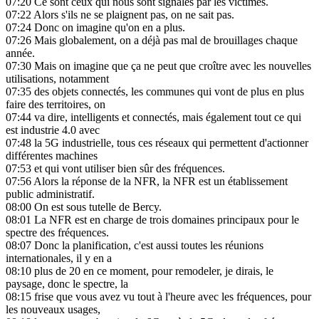
07:20
Ce sont ceux qui nous sont signalés par les victimes.
07:22
Alors s'ils ne se plaignent pas, on ne sait pas.
07:24
Donc on imagine qu'on en a plus.
07:26
Mais globalement, on a déjà pas mal de brouillages chaque
année.
07:30
Mais on imagine que ça ne peut que croître avec les nouvelles
utilisations, notamment
07:35
des objets connectés, les communes qui vont de plus en plus
faire des territoires, on
07:44
va dire, intelligents et connectés, mais également tout ce qui
est industrie 4.0 avec
07:48
la 5G industrielle, tous ces réseaux qui permettent d'actionner
différentes machines
07:53
et qui vont utiliser bien sûr des fréquences.
07:56
Alors la réponse de la NFR, la NFR est un établissement
public administratif.
08:00
On est sous tutelle de Bercy.
08:01
La NFR est en charge de trois domaines principaux pour le
spectre des fréquences.
08:07
Donc la planification, c'est aussi toutes les réunions
internationales, il y en a
08:10
plus de 20 en ce moment, pour remodeler, je dirais, le
paysage, donc le spectre, la
08:15
frise que vous avez vu tout à l'heure avec les fréquences, pour
les nouveaux usages,