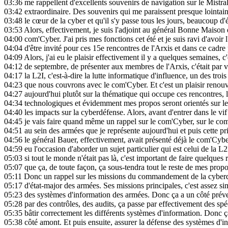
03:36
me rappellent d'excellents souvenirs de navigation sur le Mistral
03:42
extraordinaire. Des souvenirs qui me paraissent presque lointain
03:48
le cœur de la cyber et qu'il s'y passe tous les jours, beaucoup d
03:53
Alors, effectivement, je suis l'adjoint au général Bonne Maiso
04:00
com'Cyber. J'ai pris mes fonctions cet été et je suis ravi d'avoir 
04:04
d'être invité pour ces 15e rencontres de l'Arxis et dans ce cadre 
04:09
Alors, j'ai eu le plaisir effectivement il y a quelques semaines, c
04:12
de septembre, de présenter aux membres de l'Arxis, c'était par 
04:17
la L2I, c'est-à-dire la lutte informatique d'influence, un des troi
04:23
que nous couvrons avec le com'Cyber. Et c'est un plaisir renouv
04:27
aujourd'hui plutôt sur la thématique qui occupe ces rencontres, 
04:34
technologiques et évidemment mes propos seront orientés sur l
04:40
les impacts sur la cyberdéfense. Alors, avant d'entrer dans le vif
04:45
je vais faire quand même un rappel sur le com'Cyber, sur le c
04:51
au sein des armées que je représente aujourd'hui et puis cette p
04:56
le général Bauer, effectivement, avait présenté déjà le com'Cyber
04:59
eu l'occasion d'aborder un sujet particulier qui est celui de la L
05:03
si tout le monde n'était pas là, c'est important de faire quelques 
05:07
que ça, de toute façon, ça sous-tendra tout le reste de mes propo
05:11
Donc un rappel sur les missions du commandement de la cyber
05:17
d'état-major des armées. Ses missions principales, c'est assez sim
05:23
des systèmes d'information des armées. Donc ça a un côté préve
05:28
par des contrôles, des audits, ça passe par effectivement des spé
05:35
bâtir correctement les différents systèmes d'information. Donc ça,
05:38
côté amont. Et puis ensuite, assurer la défense des systèmes d'i