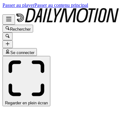
Passer au player
Passer au contenu principal
Rechercher
Se connecter
Regarder en plein écran