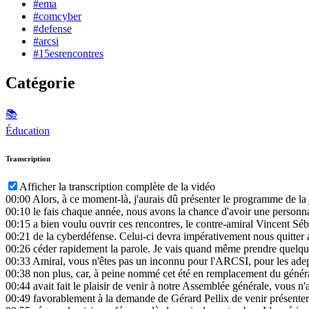
#ema
#comcyber
#defense
#arcsi
#15esrencontres
Catégorie
📚
Éducation
Transcription
Afficher la transcription complète de la vidéo
00:00
Alors, à ce moment-là, j'aurais dû présenter le programme de la
00:10
le fais chaque année, nous avons la chance d'avoir une personna
00:15
a bien voulu ouvrir ces rencontres, le contre-amiral Vincent S
00:21
de la cyberdéfense. Celui-ci devra impérativement nous quitter a
00:26
céder rapidement la parole. Je vais quand même prendre quelques
00:33
Amiral, vous n'êtes pas un inconnu pour l'ARCSI, pour les adept
00:38
non plus, car, à peine nommé cet été en remplacement du génér
00:44
avait fait le plaisir de venir à notre Assemblée générale, vous n
00:49
favorablement à la demande de Gérard Pellix de venir présent