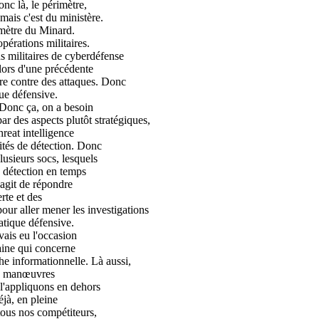
nc là, le périmètre,
mais c'est du ministère.
rimètre du Minard.
opérations militaires.
s militaires de cyberdéfense
lors d'une précédente
re contre des attaques. Donc
que défensive.
 Donc ça, on a besoin
r des aspects plutôt stratégiques,
reat intelligence
ités de détection. Donc
lusieurs socs, lesquels
 détection en temps
s'agit de répondre
rte et des
our aller mener les investigations
atique défensive.
vais eu l'occasion
aine qui concerne
e informationnelle. Là aussi,
des manœuvres
 l'appliquons en dehors
éjà, en pleine
 tous nos compétiteurs,