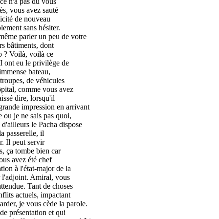
ce n'a pas dû vous
ès, vous avez sauté
licité de nouveau
lement sans hésiter.
 même parler un peu de votre
rs bâtiments, dont
 ? Voilà, voilà ce
ont eu le privilège de
n immense bateau,
 troupes, de véhicules
ôpital, comme vous avez
ssé dire, lorsqu'il
e grande impression en arrivant
 ou je ne sais pas quoi,
d'ailleurs le Pacha dispose
a passerelle, il
 Il peut servir
s, ça tombe bien car
ous avez été chef
on à l'état-major de la
l'adjoint. Amiral, vous
attendue. Tant de choses
flits actuels, impactant
rder, je vous cède la parole.
e présentation et qui