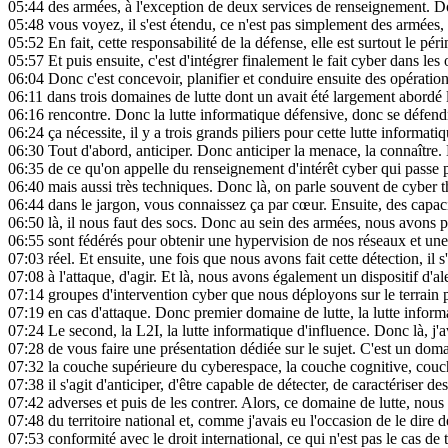
05:44
des armées, à l'exception de deux services de renseignement. Do
05:48
vous voyez, il s'est étendu, ce n'est pas simplement des armées, 
05:52
En fait, cette responsabilité de la défense, elle est surtout le pé
05:57
Et puis ensuite, c'est d'intégrer finalement le fait cyber dans les 
06:04
Donc c'est concevoir, planifier et conduire ensuite des opération
06:11
dans trois domaines de lutte dont un avait été largement abordé 
06:16
rencontre. Donc la lutte informatique défensive, donc se défend
06:24
ça nécessite, il y a trois grands piliers pour cette lutte informati
06:30
Tout d'abord, anticiper. Donc anticiper la menace, la connaître.
06:35
de ce qu'on appelle du renseignement d'intérêt cyber qui passe pa
06:40
mais aussi très techniques. Donc là, on parle souvent de cyber th
06:44
dans le jargon, vous connaissez ça par cœur. Ensuite, des capac
06:50
là, il nous faut des socs. Donc au sein des armées, nous avons p
06:55
sont fédérés pour obtenir une hypervision de nos réseaux et une
07:03
réel. Et ensuite, une fois que nous avons fait cette détection, il 
07:08
à l'attaque, d'agir. Et là, nous avons également un dispositif d'ale
07:14
groupes d'intervention cyber que nous déployons sur le terrain p
07:19
en cas d'attaque. Donc premier domaine de lutte, la lutte inform
07:24
Le second, la L2I, la lutte informatique d'influence. Donc là, j'a
07:28
de vous faire une présentation dédiée sur le sujet. C'est un dom
07:32
la couche supérieure du cyberespace, la couche cognitive, couch
07:38
il s'agit d'anticiper, d'être capable de détecter, de caractériser 
07:42
adverses et puis de les contrer. Alors, ce domaine de lutte, nous
07:48
du territoire national et, comme j'avais eu l'occasion de le dire d
07:53
conformité avec le droit international, ce qui n'est pas le cas de