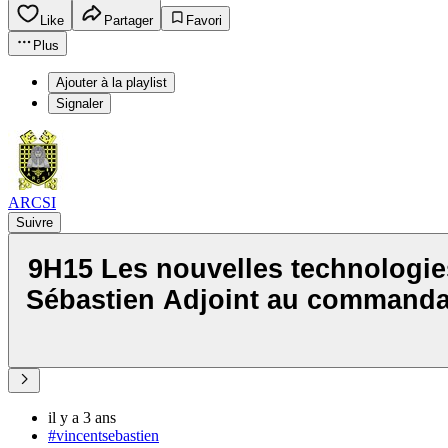
Like
Partager
Favori
Plus
Ajouter à la playlist
Signaler
ARCSI
Suivre
9H15 Les nouvelles technologie
Sébastien Adjoint au commandan
il y a 3 ans
#vincentsebastien