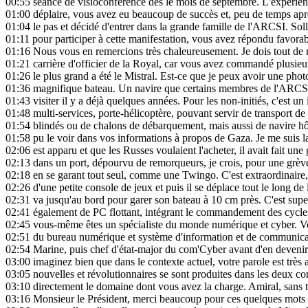
00:55
séance de visioconférence dès le mois de septembre. L'expérien
01:00
déplaire, vous avez eu beaucoup de succès et, peu de temps apr
01:04
le pas et décidé d'entrer dans la grande famille de l'ARCSI. Sol
01:11
pour participer à cette manifestation, vous avez répondu favorab
01:16
Nous vous en remercions très chaleureusement. Je dois tout de
01:21
carrière d'officier de la Royal, car vous avez commandé plusieu
01:26
le plus grand a été le Mistral. Est-ce que je peux avoir une photo
01:36
magnifique bateau. Un navire que certains membres de l'ARCSI 
01:43
visiter il y a déjà quelques années. Pour les non-initiés, c'est u
01:48
multi-services, porte-hélicoptère, pouvant servir de transport de
01:54
blindés ou de chalons de débarquement, mais aussi de navire h
01:58
pu le voir dans vos informations à propos de Gaza. Je me suis lai
02:06
est apparu et que les Russes voulaient l'acheter, il avait fait un
02:13
dans un port, dépourvu de remorqueurs, je crois, pour une grève
02:18
en se garant tout seul, comme une Twingo. C'est extraordinaire, 
02:26
d'une petite console de jeux et puis il se déplace tout le long de l
02:31
va jusqu'au bord pour garer son bateau à 10 cm près. C'est super.
02:41
également de PC flottant, intégrant le commandement des cycle
02:45
vous-même êtes un spécialiste du monde numérique et cyber. V
02:51
du bureau numérique et système d'information et de communicati
02:54
Marine, puis chef d'état-major du com'Cyber avant d'en devenir 
03:00
imaginez bien que dans le contexte actuel, votre parole est très 
03:05
nouvelles et révolutionnaires se sont produites dans les deux con
03:10
directement le domaine dont vous avez la charge. Amiral, sans ta
03:16
Monsieur le Président, merci beaucoup pour ces quelques mots d