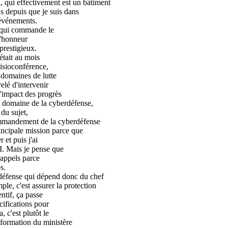
, qui effectivement est un bâtiment
s depuis que je suis dans
'événements.
n qui commande le
l'honneur
prestigieux.
'était au mois
visioconférence,
s domaines de lutte
elé d'intervenir
l'impact des progrès
e domaine de la cyberdéfense,
 du sujet,
ommandement de la cyberdéfense
rincipale mission parce que
 et puis j'ai
2I. Mais je pense que
rappels parce
s.
défense qui dépend donc du chef
ple, c'est assurer la protection
ntif, ça passe
cifications pour
 c'est plutôt le
nformation du ministère