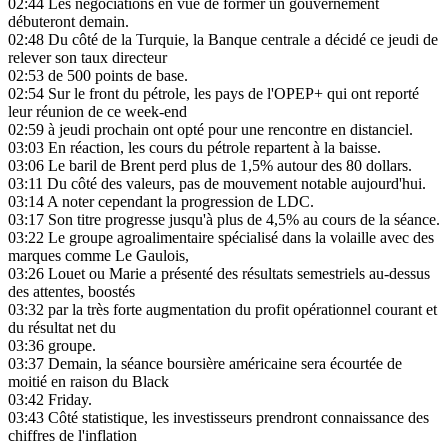
02:44
Les négociations en vue de former un gouvernement
débuteront demain.
02:48
Du côté de la Turquie, la Banque centrale a décidé ce jeudi de
relever son taux directeur
02:53
de 500 points de base.
02:54
Sur le front du pétrole, les pays de l'OPEP+ qui ont reporté
leur réunion de ce week-end
02:59
à jeudi prochain ont opté pour une rencontre en distanciel.
03:03
En réaction, les cours du pétrole repartent à la baisse.
03:06
Le baril de Brent perd plus de 1,5% autour des 80 dollars.
03:11
Du côté des valeurs, pas de mouvement notable aujourd'hui.
03:14
A noter cependant la progression de LDC.
03:17
Son titre progresse jusqu'à plus de 4,5% au cours de la séance.
03:22
Le groupe agroalimentaire spécialisé dans la volaille avec des
marques comme Le Gaulois,
03:26
Louet ou Marie a présenté des résultats semestriels au-dessus
des attentes, boostés
03:32
par la très forte augmentation du profit opérationnel courant et
du résultat net du
03:36
groupe.
03:37
Demain, la séance boursière américaine sera écourtée de
moitié en raison du Black
03:42
Friday.
03:43
Côté statistique, les investisseurs prendront connaissance des
chiffres de l'inflation