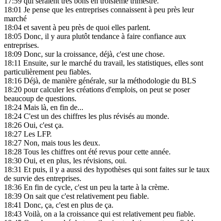
17:59
qui seraient très bons en troisième trimestre.
18:01
Je pense que les entreprises connaissent à peu près leur
marché
18:04
et savent à peu près de quoi elles parlent.
18:05
Donc, il y aura plutôt tendance à faire confiance aux
entreprises.
18:09
Donc, sur la croissance, déjà, c'est une chose.
18:11
Ensuite, sur le marché du travail, les statistiques, elles sont
particulièrement peu fiables.
18:16
Déjà, de manière générale, sur la méthodologie du BLS
18:20
pour calculer les créations d'emplois, on peut se poser
beaucoup de questions.
18:24
Mais là, en fin de...
18:24
C'est un des chiffres les plus révisés au monde.
18:26
Oui, c'est ça.
18:27
Les LFP.
18:27
Non, mais tous les deux.
18:28
Tous les chiffres ont été revus pour cette année.
18:30
Oui, et en plus, les révisions, oui.
18:31
Et puis, il y a aussi des hypothèses qui sont faites sur le taux
de survie des entreprises.
18:36
En fin de cycle, c'est un peu la tarte à la crème.
18:39
On sait que c'est relativement peu fiable.
18:41
Donc, ça, c'est en plus de ça.
18:43
Voilà, on a la croissance qui est relativement peu fiable.