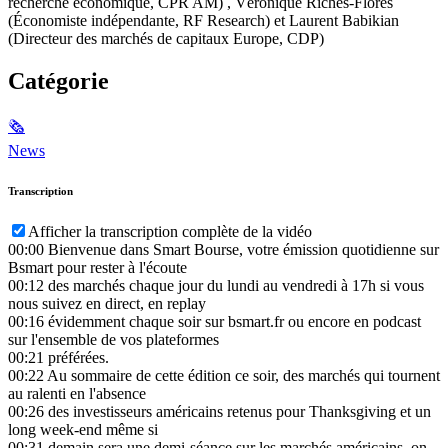
recherche économique, CPR AM) , Véronique Riches-Flores
(Économiste indépendante, RF Research) et Laurent Babikian
(Directeur des marchés de capitaux Europe, CDP)
Catégorie
🗞
News
Transcription
Afficher la transcription complète de la vidéo
00:00
Bienvenue dans Smart Bourse, votre émission quotidienne sur
Bsmart pour rester à l'écoute
00:12
des marchés chaque jour du lundi au vendredi à 17h si vous
nous suivez en direct, en replay
00:16
évidemment chaque soir sur bsmart.fr ou encore en podcast
sur l'ensemble de vos plateformes
00:21
préférées.
00:22
Au sommaire de cette édition ce soir, des marchés qui tournent
au ralenti en l'absence
00:26
des investisseurs américains retenus pour Thanksgiving et un
long week-end même si
00:31
demain sera une demi-séance sur les marchés américains, on