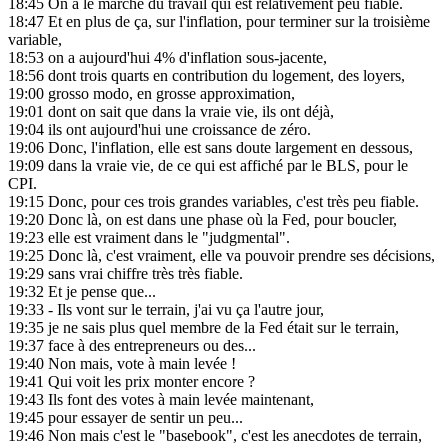
18:45
On a le marché du travail qui est relativement peu fiable.
18:47
Et en plus de ça, sur l'inflation, pour terminer sur la troisième
variable,
18:53
on a aujourd'hui 4% d'inflation sous-jacente,
18:56
dont trois quarts en contribution du logement, des loyers,
19:00
grosso modo, en grosse approximation,
19:01
dont on sait que dans la vraie vie, ils ont déjà,
19:04
ils ont aujourd'hui une croissance de zéro.
19:06
Donc, l'inflation, elle est sans doute largement en dessous,
19:09
dans la vraie vie, de ce qui est affiché par le BLS, pour le
CPI.
19:15
Donc, pour ces trois grandes variables, c'est très peu fiable.
19:20
Donc là, on est dans une phase où la Fed, pour boucler,
19:23
elle est vraiment dans le "judgmental".
19:25
Donc là, c'est vraiment, elle va pouvoir prendre ses décisions,
19:29
sans vrai chiffre très très fiable.
19:32
Et je pense que...
19:33
- Ils vont sur le terrain, j'ai vu ça l'autre jour,
19:35
je ne sais plus quel membre de la Fed était sur le terrain,
19:37
face à des entrepreneurs ou des...
19:40
Non mais, vote à main levée !
19:41
Qui voit les prix monter encore ?
19:43
Ils font des votes à main levée maintenant,
19:45
pour essayer de sentir un peu...
19:46
Non mais c'est le "basebook", c'est les anecdotes de terrain,