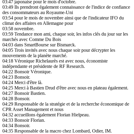
03:47
japonaise pour le mois d'octobre.
03:49
Ils prendront également connaissance de l'indice de confiance
des consommateurs au Royaume-Uni
03:54
pour le mois de novembre ainsi que de l'indicateur IFO du
climat des affaires en Allemagne pour
03:58
novembre.
03:59
Tendance mon ami, chaque soir, les infos clés du jour sur les
marchés avec Comme Du Bois
04:03
dans SmartBourse sur Bismarck.
04:05
Trois invités avec nous chaque soir pour décrypter les
mouvements de la planète marché.
04:18
Véronique Richelaurès est avec nous, économiste
indépendante et présidente de RF Research.
04:22
Bonsoir Véronique.
04:23
Bonsoir.
04:24
Merci d'être là.
04:25
Merci à Bastien Drud d'être avec nous en plateau également.
04:27
Bonsoir Bastien.
04:28
Bonsoir.
04:29
Responsable de la stratégie et de la recherche économique de
CPR Asset Management et nous
04:32
accueillons également Florian Hielpeau.
04:33
Bonsoir Florian.
04:34
Bonsoir.
04:35
Responsable de la macro chez Lombard, Odier, IM.