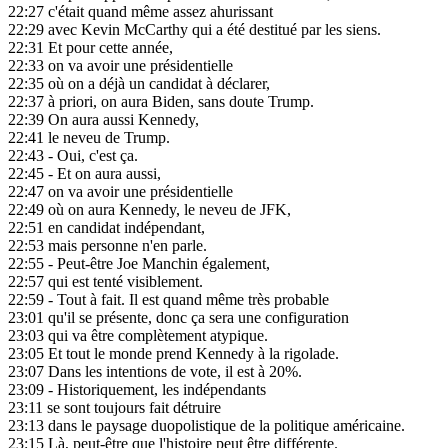
22:27
c'était quand même assez ahurissant
22:29
avec Kevin McCarthy qui a été destitué par les siens.
22:31
Et pour cette année,
22:33
on va avoir une présidentielle
22:35
où on a déjà un candidat à déclarer,
22:37
à priori, on aura Biden, sans doute Trump.
22:39
On aura aussi Kennedy,
22:41
le neveu de Trump.
22:43
- Oui, c'est ça.
22:45
- Et on aura aussi,
22:47
on va avoir une présidentielle
22:49
où on aura Kennedy, le neveu de JFK,
22:51
en candidat indépendant,
22:53
mais personne n'en parle.
22:55
- Peut-être Joe Manchin également,
22:57
qui est tenté visiblement.
22:59
- Tout à fait. Il est quand même très probable
23:01
qu'il se présente, donc ça sera une configuration
23:03
qui va être complètement atypique.
23:05
Et tout le monde prend Kennedy à la rigolade.
23:07
Dans les intentions de vote, il est à 20%.
23:09
- Historiquement, les indépendants
23:11
se sont toujours fait détruire
23:13
dans le paysage duopolistique de la politique américaine.
23:15
Là, peut-être que l'histoire peut être différente.