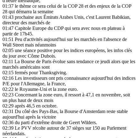
d'heure thématique,
01:37
le thème ce sera celui de la COP 28 et des enjeux de la COP
28 qui démarra la semaine
01:43
prochaine aux Émirats Arabes Unis, c'est Laurent Babikian,
directeur des marchés de
01:47
Capitole Europe du CDP qui sera avec nous en plateau à
partir de 17h45.
01:51
Peu d'activités aujourd'hui sur les marchés en l'absence de
Wall Street mais néanmoins
02:05
une séance positive pour les indices européens, les infos clés
du jour avec Côme Dubois.
02:11
La Bourse de Paris évolue sans tendance ce jeudi alors que les
marchés américains sont
02:15
fermés pour Thanksgiving.
02:16
Les investisseurs ont pris connaissance aujourd'hui des indices
P/E pour l'Allemagne, la France,
02:22
le Royaume-Uni et la zone euro.
02:23
Concernant la zone euro, il ressort à 47,1 en novembre, soit
un plus haut de deux mois
02:29
après 46,5 en octobre.
02:31
Du côté des Pays-Bas, la Bourse d'Amsterdam reste stable
aujourd'hui après la victoire
02:36
du parti d'extrême droite de Geert Wilders.
02:39
Le PVV récolte autour de 37 sièges sur 150 au Parlement
néerlandais.