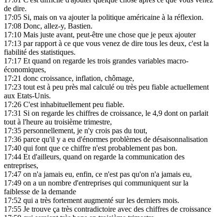
de dire.
17:05
Si, mais on va ajouter la politique américaine à la réflexion.
17:08
Donc, allez-y, Bastien.
17:10
Mais juste avant, peut-être une chose que je peux ajouter
17:13
par rapport à ce que vous venez de dire tous les deux, c'est la
fiabilité des statistiques.
17:17
Et quand on regarde les trois grandes variables macro-
économiques,
17:21
donc croissance, inflation, chômage,
17:23
tout est à peu près mal calculé ou très peu fiable actuellement
aux Etats-Unis.
17:26
C'est inhabituellement peu fiable.
17:31
Si on regarde les chiffres de croissance, le 4,9 dont on parlait
tout à l'heure au troisième trimestre,
17:35
personnellement, je n'y crois pas du tout,
17:36
parce qu'il y a eu d'énormes problèmes de désaisonnalisation
17:40
qui font que ce chiffre n'est probablement pas bon.
17:44
Et d'ailleurs, quand on regarde la communication des
entreprises,
17:47
on n'a jamais eu, enfin, ce n'est pas qu'on n'a jamais eu,
17:49
on a un nombre d'entreprises qui communiquent sur la
faiblesse de la demande
17:52
qui a très fortement augmenté sur les derniers mois.
17:55
Je trouve ça très contradictoire avec des chiffres de croissance