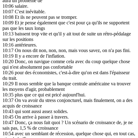
aura un problème de
10:06
salaire.
10:07
C'est inévitable.
10:08
Et ils ne peuvent pas se tromper.
10:09
Et je pense également que c'est pour ça qu'ils ne supportent
pas que les taux longs
10:13
baissent trop vite et qu'il y ait tout de suite un rétro-pédalage
sur les positions
10:16
antérieures.
10:17
On nous dit non, non, non, mais vous savez, on n'a pas fini.
10:19
Il y a encore de l'inflation.
10:20
Donc, on navigue comme cela avec du coup quelque chose
qui n'est absolument pas confortable
10:26
pour des économistes, c'est-à-dire qu'on est dans l'épaisseur
du trait.
10:29
Il nous semble que la banque centrale américaine va trouver
les moyens d'agir, probablement
10:35
plus que ce qui est pricé aujourd'hui.
10:37
On va avoir du stress conjoncturel, mais finalement, on a des
acquis de croissance
10:43
qui sont aussi assez solides.
10:45
On arrive à passer à travers.
10:47
Donc, ça nous fait quoi ? Un scénario de croissance de, je ne
sais pas, 1,5 % de croissance
10:54
avec un semblant de récession, quelque chose qui, en tout cas,