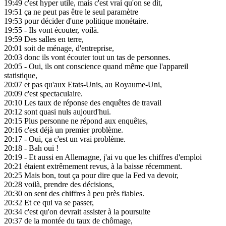
19:49
c'est hyper utile, mais c'est vrai qu'on se dit,
19:51
ça ne peut pas être le seul paramètre
19:53
pour décider d'une politique monétaire.
19:55
- Ils vont écouter, voilà.
19:59
Des salles en terre,
20:01
soit de ménage, d'entreprise,
20:03
donc ils vont écouter tout un tas de personnes.
20:05
- Oui, ils ont conscience quand même que l'appareil
statistique,
20:07
et pas qu'aux Etats-Unis, au Royaume-Uni,
20:09
c'est spectaculaire.
20:10
Les taux de réponse des enquêtes de travail
20:12
sont quasi nuls aujourd'hui.
20:15
Plus personne ne répond aux enquêtes,
20:16
c'est déjà un premier problème.
20:17
- Oui, ça c'est un vrai problème.
20:18
- Bah oui !
20:19
- Et aussi en Allemagne, j'ai vu que les chiffres d'emploi
20:21
étaient extrêmement revus, à la baisse récemment.
20:25
Mais bon, tout ça pour dire que la Fed va devoir,
20:28
voilà, prendre des décisions,
20:30
on sent des chiffres à peu près fiables.
20:32
Et ce qui va se passer,
20:34
c'est qu'on devrait assister à la poursuite
20:37
de la montée du taux de chômage,