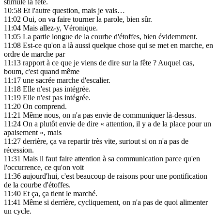
stimule la fête.
10:58
Et l'autre question, mais je vais…
11:02
Oui, on va faire tourner la parole, bien sûr.
11:04
Mais allez-y, Véronique.
11:05
La partie longue de la courbe d'étoffes, bien évidemment.
11:08
Est-ce qu'on a là aussi quelque chose qui se met en marche, en
ordre de marche par
11:13
rapport à ce que je viens de dire sur la fête ? Auquel cas,
boum, c'est quand même
11:17
une sacrée marche d'escalier.
11:18
Elle n'est pas intégrée.
11:19
Elle n'est pas intégrée.
11:20
On comprend.
11:21
Même nous, on n'a pas envie de communiquer là-dessus.
11:24
On a plutôt envie de dire « attention, il y a de la place pour un
apaisement », mais
11:27
derrière, ça va repartir très vite, surtout si on n'a pas de
récession.
11:31
Mais il faut faire attention à sa communication parce qu'en
l'occurrence, ce qu'on voit
11:36
aujourd'hui, c'est beaucoup de raisons pour une pontification
de la courbe d'étoffes.
11:40
Et ça, ça tient le marché.
11:41
Même si derrière, cycliquement, on n'a pas de quoi alimenter
un cycle.