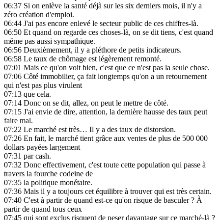
06:37
Si on enlève la santé déjà sur les six derniers mois, il n'y a
zéro création d'emploi.
06:44
J'ai pas encore enlevé le secteur public de ces chiffres-là.
06:50
Et quand on regarde ces choses-là, on se dit tiens, c'est quand
même pas aussi sympathique.
06:56
Deuxièmement, il y a pléthore de petits indicateurs.
06:58
Le taux de chômage est légèrement remonté.
07:01
Mais ce qu'on voit bien, c'est que ce n'est pas la seule chose.
07:06
Côté immobilier, ça fait longtemps qu'on a un retournement
qui n'est pas plus virulent
07:13
que cela.
07:14
Donc on se dit, allez, on peut le mettre de côté.
07:15
J'ai envie de dire, attention, la dernière hausse des taux peut
faire mal.
07:22
Le marché est très… Il y a des taux de distorsion.
07:26
En fait, le marché tient grâce aux ventes de plus de 500 000
dollars payées largement
07:31
par cash.
07:32
Donc effectivement, c'est toute cette population qui passe à
travers la fourche codeine de
07:35
la politique monétaire.
07:36
Mais il y a toujours cet équilibre à trouver qui est très certain.
07:40
C'est à partir de quand est-ce qu'on risque de basculer ? À
partir de quand tous ceux
07:45
qui sont exclus risquent de peser davantage sur ce marché-là ?