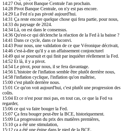
14:27
Oui, pivot Banque Centrale l'an prochain.
14:28
Pivot Banque Centrale, on n'y est pas encore.
14:29
La Fed n'a pas pivoté aujourd'hui.
14:31
Ça reste encore quelque chose qui fera partie, pour nous,
14:33
du paysage de 2024.
14:34
Là, on est dans le consensus.
14:36
Qu'est-ce qui déclenche la réaction de la Fed à la baisse ?
14:41
Dans ce cycle, dans ce luconvi.
14:43
Pour nous, une validation de ce que Véronique décrivait,
14:46
c'est-à-dire qu'il y a un affaissement conjoncturel
14:49
qui se poursuit et qui finit par inquiéter réellement la Fed.
14:52
Et là, il y a pivot.
14:54
Le pivot, pour nous, il se fera davantage.
14:56
L'histoire de l'inflation semble être plutôt derrière nous,
14:58
l'inflation cyclique, l'inflation qu'on maîtrise,
15:00
c'est plutôt derrière nous.
15:01
Ce qu'on voit aujourd'hui, c'est plutôt une progression des
coûts.
15:04
Et ce n'est pour moi pas, en tout cas, ce que la Fed va
regarder,
15:06
ce qui va faire bouger la Fed.
15:07
Ça fera bouger peut-être la BCE, historiquement.
15:09
La progression du prix des matières premières,
15:10
ça a été une stimulation,
15:12
ça a été une épine dans le pied de la BCE.