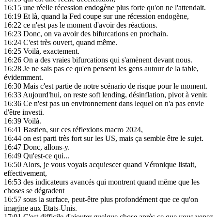
16:15
une réelle récession endogène plus forte qu'on ne l'attendait.
16:19
Et là, quand la Fed coupe sur une récession endogène,
16:22
ce n'est pas le moment d'avoir des réactions.
16:23
Donc, on va avoir des bifurcations en prochain.
16:24
C'est très ouvert, quand même.
16:25
Voilà, exactement.
16:26
On a des vraies bifurcations qui s'amènent devant nous.
16:28
Je ne sais pas ce qu'en pensent les gens autour de la table,
évidemment.
16:30
Mais c'est partie de notre scénario de risque pour le moment.
16:33
Aujourd'hui, on reste soft lending, désinflation, pivot à venir.
16:36
Ce n'est pas un environnement dans lequel on n'a pas envie
d'être investi.
16:39
Voilà.
16:41
Bastien, sur ces réflexions macro 2024,
16:44
on est parti très fort sur les US, mais ça semble être le sujet.
16:47
Donc, allons-y.
16:49
Qu'est-ce qui...
16:50
Alors, je vous voyais acquiescer quand Véronique listait,
effectivement,
16:53
des indicateurs avancés qui montrent quand même que les
choses se dégradent
16:57
sous la surface, peut-être plus profondément que ce qu'on
imagine aux Etats-Unis.
17:01
C'est difficile d'ajouter quelque chose après ce que vous venez