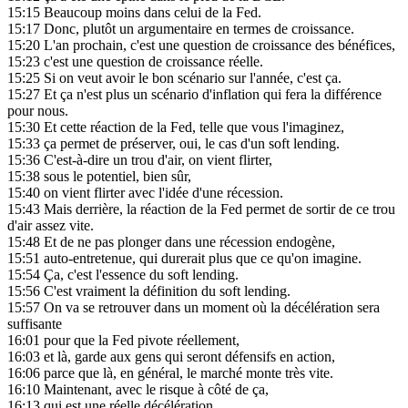
15:15
Beaucoup moins dans celui de la Fed.
15:17
Donc, plutôt un argumentaire en termes de croissance.
15:20
L'an prochain, c'est une question de croissance des bénéfices,
15:23
c'est une question de croissance réelle.
15:25
Si on veut avoir le bon scénario sur l'année, c'est ça.
15:27
Et ça n'est plus un scénario d'inflation qui fera la différence
pour nous.
15:30
Et cette réaction de la Fed, telle que vous l'imaginez,
15:33
ça permet de préserver, oui, le cas d'un soft lending.
15:36
C'est-à-dire un trou d'air, on vient flirter,
15:38
sous le potentiel, bien sûr,
15:40
on vient flirter avec l'idée d'une récession.
15:43
Mais derrière, la réaction de la Fed permet de sortir de ce trou
d'air assez vite.
15:48
Et de ne pas plonger dans une récession endogène,
15:51
auto-entretenue, qui durerait plus que ce qu'on imagine.
15:54
Ça, c'est l'essence du soft lending.
15:56
C'est vraiment la définition du soft lending.
15:57
On va se retrouver dans un moment où la décélération sera
suffisante
16:01
pour que la Fed pivote réellement,
16:03
et là, garde aux gens qui seront défensifs en action,
16:06
parce que là, en général, le marché monte très vite.
16:10
Maintenant, avec le risque à côté de ça,
16:13
qui est une réelle décélération,