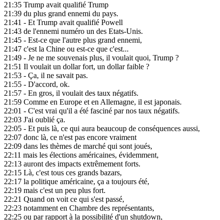
21:35
Trump avait qualifié Trump
21:39
du plus grand ennemi du pays.
21:41
- Et Trump avait qualifié Powell
21:43
de l'ennemi numéro un des Etats-Unis.
21:45
- Est-ce que l'autre plus grand ennemi,
21:47
c'est la Chine ou est-ce que c'est...
21:49
- Je ne me souvenais plus, il voulait quoi, Trump ?
21:51
Il voulait un dollar fort, un dollar faible ?
21:53
- Ça, il ne savait pas.
21:55
- D'accord, ok.
21:57
- En gros, il voulait des taux négatifs.
21:59
Comme en Europe et en Allemagne, il est japonais.
22:01
- C'est vrai qu'il a été fasciné par nos taux négatifs.
22:03
J'ai oublié ça.
22:05
- Et puis là, ce qui aura beaucoup de conséquences aussi,
22:07
donc là, ce n'est pas encore vraiment
22:09
dans les thèmes de marché qui sont joués,
22:11
mais les élections américaines, évidemment,
22:13
auront des impacts extrêmement forts.
22:15
Là, c'est tous ces grands bazars,
22:17
la politique américaine, ça a toujours été,
22:19
mais c'est un peu plus fort.
22:21
Quand on voit ce qui s'est passé,
22:23
notamment en Chambre des représentants,
22:25
ou par rapport à la possibilité d'un shutdown,