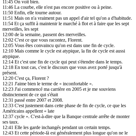
11:45
On voit bien.
11:46
La courbe, elle n'est pas encore positive ou à peine.
11:50
Enfin, elle tourne autour.
11:51
Mais on n'a vraiment pas un appel d'air tel qu'on a d'habitude.
11:54
Et ça suffit à maintenir le marché à flot et à faire que les sept
merveilles, les sept
12:00
de la semaine, passent des merveilles.
12:02
C'est ce que vous racontez, Florent.
12:05
Vous êtes convaincu qu'on est dans une fin de cycle.
12:10
Mais comme le cycle est atypique, la fin de cycle est aussi
atypique.
12:14
Et c'est une fin de cycle qui peut s'étendre dans le temps.
12:18
En tout cas, c'est le discours que vous avez porté jusqu'à
présent.
12:20
C'est ça, Florent ?
12:21
J'aime bien le terme de « inconfortable ».
12:23
J'ai commencé ma carrière en 2005 et je me souviens
distinctement de ce qui s'était
12:31
passé entre 2007 et 2008.
12:33
C'est justement dans cette phase de fin de cycle, ce que les
Américains appellent « late
12:37
cycle ». C'est-à-dire que la Banque centrale arrête de monter
ses taux.
12:41
Elle les garde inchangés pendant un certain temps.
12:43
Et cette période-là est généralement plus longue qu'on ne le