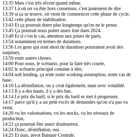
13:35
Mais c'est très récent quand même.
13:37
Là où on va être hors consensus, c'est justement de dire
13:39
si ça se trouve, on vient de commencer cette phase de cycle,
13:42
cette phase de stabilisation.
13:43
Et ça pourrait durer plus longtemps qu'on ne le pense.
13:45
Ça pourrait nous porter assez loin dans 2024.
13:49
Et si c'est le cas, attention aux prises de paris,
13:54
notamment en termes de durations.
13:56
Les gens qui sont short de durations pourraient avoir des
surprises,
13:59
entre autres choses.
14:00
Pour nous, le scénario, pour la faire très courte,
14:02
le scénario principal consiste à dire,
14:04
soft lending, ça reste notre working assumption, notre cas de
base.
14:10
La désinflation, on y croit également, mais avec volatilité.
14:13
Il y a des hauts, il y a des bas.
14:14
Le prix du baril, si le prix du baril se met à progresser,
14:17
parce qu'il y a un petit excès de demandes qu'on n'a pas vu
venir,
14:20
vu les valorisations, vu les stocks, vu les niveaux de
production,
14:22
ça pourrait être assez douloureux.
14:24
Donc, désinflation, oui.
14:25
Et puis, pivot Banque Centrale.