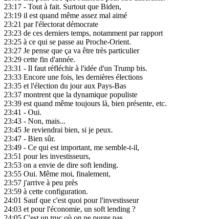
23:17
- Tout à fait. Surtout que Biden,
23:19
il est quand même assez mal aimé
23:21
par l'électorat démocrate
23:23
de ces derniers temps, notamment par rapport
23:25
à ce qui se passe au Proche-Orient.
23:27
Je pense que ça va être très particulier
23:29
cette fin d'année.
23:31
- Il faut réfléchir à l'idée d'un Trump bis.
23:33
Encore une fois, les dernières élections
23:35
et l'élection du jour aux Pays-Bas
23:37
montrent que la dynamique populiste
23:39
est quand même toujours là, bien présente, etc.
23:41
- Oui.
23:43
- Non, mais...
23:45
Je reviendrai bien, si je peux.
23:47
- Bien sûr.
23:49
- Ce qui est important, me semble-t-il,
23:51
pour les investisseurs,
23:53
on a envie de dire soft lending.
23:55
Oui. Même moi, finalement,
23:57
j'arrive à peu près
23:59
à cette configuration.
24:01
Sauf que c'est quoi pour l'investisseur
24:03
et pour l'économie, un soft lending ?
24:05
C'est un truc où on ne purge pas