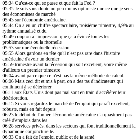
05:34
Qu'est-ce qui se passe et que fait la Fed ?
05:35
Je suis sans doute un peu moins optimiste que ce que je sens
des économistes de marché
05:43
sur l'économie américaine.
05:44
On a eu un chiffre spectaculaire, troisième trimestre, 4,9% au
rythme annualisé et du
05:49
coup on a l'impression que ça a évincé toutes les
problématiques ou la ritornelle
05:53
sur une éventuelle récession.
05:55
Alors gardons en tête qu'il n'est pas rare dans l'histoire
américaine d'avoir un dernier
05:59
trimestre avant la récession qui soit excellent, voire même
d'ailleurs un premier trimestre
06:04
avant parce que ce n'est pas la même méthode de calcul.
06:06
Mais ceci dit et mis à part, on a des tas d'indicateurs qui
continuent à se détériorer
06:11
aux États-Unis dont pas mal sont en train d'accélérer leur
détérioration.
06:15
Si vous regardez le marché de l'emploi qui paraît excellent,
robuste, mais en fait depuis
06:23
le début de l'année l'économie américaine n'a quasiment pas
créé d'emplois dans les
06:28
services privés, dans les secteurs qui font traditionnellement la
dynamique conjoncturelle.
06:33
On a fait de l'emploi public et de la santé.