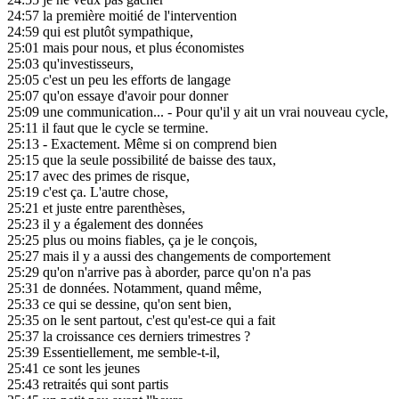
24:57
la première moitié de l'intervention
24:59
qui est plutôt sympathique,
25:01
mais pour nous, et plus économistes
25:03
qu'investisseurs,
25:05
c'est un peu les efforts de langage
25:07
qu'on essaye d'avoir pour donner
25:09
une communication... - Pour qu'il y ait un vrai nouveau cycle,
25:11
il faut que le cycle se termine.
25:13
- Exactement. Même si on comprend bien
25:15
que la seule possibilité de baisse des taux,
25:17
avec des primes de risque,
25:19
c'est ça. L'autre chose,
25:21
et juste entre parenthèses,
25:23
il y a également des données
25:25
plus ou moins fiables, ça je le conçois,
25:27
mais il y a aussi des changements de comportement
25:29
qu'on n'arrive pas à aborder, parce qu'on n'a pas
25:31
de données. Notamment, quand même,
25:33
ce qui se dessine, qu'on sent bien,
25:35
on le sent partout, c'est qu'est-ce qui a fait
25:37
la croissance ces derniers trimestres ?
25:39
Essentiellement, me semble-t-il,
25:41
ce sont les jeunes
25:43
retraités qui sont partis