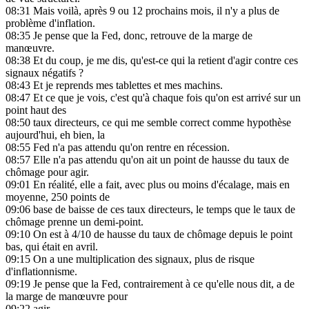
08:31
Mais voilà, après 9 ou 12 prochains mois, il n'y a plus de
problème d'inflation.
08:35
Je pense que la Fed, donc, retrouve de la marge de
manœuvre.
08:38
Et du coup, je me dis, qu'est-ce qui la retient d'agir contre ces
signaux négatifs ?
08:43
Et je reprends mes tablettes et mes machins.
08:47
Et ce que je vois, c'est qu'à chaque fois qu'on est arrivé sur un
point haut des
08:50
taux directeurs, ce qui me semble correct comme hypothèse
aujourd'hui, eh bien, la
08:55
Fed n'a pas attendu qu'on rentre en récession.
08:57
Elle n'a pas attendu qu'on ait un point de hausse du taux de
chômage pour agir.
09:01
En réalité, elle a fait, avec plus ou moins d'écalage, mais en
moyenne, 250 points de
09:06
base de baisse de ces taux directeurs, le temps que le taux de
chômage prenne un demi-point.
09:10
On est à 4/10 de hausse du taux de chômage depuis le point
bas, qui était en avril.
09:15
On a une multiplication des signaux, plus de risque
d'inflationnisme.
09:19
Je pense que la Fed, contrairement à ce qu'elle nous dit, a de
la marge de manœuvre pour
09:22
agir.