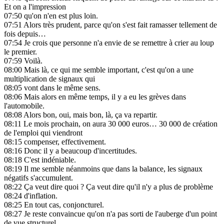
Et on a l'impression
07:50
qu'on n'en est plus loin.
07:51
Alors très prudent, parce qu'on s'est fait ramasser tellement de
fois depuis…
07:54
Je crois que personne n'a envie de se remettre à crier au loup
le premier.
07:59
Voilà.
08:00
Mais là, ce qui me semble important, c'est qu'on a une
multiplication de signaux qui
08:05
vont dans le même sens.
08:06
Mais alors en même temps, il y a eu les grèves dans
l'automobile.
08:08
Alors bon, oui, mais bon, là, ça va repartir.
08:11
Le mois prochain, on aura 30 000 euros… 30 000 de création
de l'emploi qui viendront
08:15
compenser, effectivement.
08:16
Donc il y a beaucoup d'incertitudes.
08:18
C'est indéniable.
08:19
Il me semble néanmoins que dans la balance, les signaux
négatifs s'accumulent.
08:22
Ça veut dire quoi ? Ça veut dire qu'il n'y a plus de problème
08:24
d'inflation.
08:25
En tout cas, conjoncturel.
08:27
Je reste convaincue qu'on n'a pas sorti de l'auberge d'un point
de vue structurel.