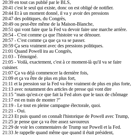
20:39
en tout cas publié par le BLS,
20:41
c'est le seul qui existe, donc on est obligé de notifier.
20:44
Et à un moment donné, il va y avoir des pressions
20:47
des politiques, du Congrès,
20:49
ou peut-être même de la Maison-Blanche,
20:51
qui vont faire que la Fed va devoir faire une marche arrière.
20:54
- C'est comme ça que l'histoire va se dénouer.
20:57
- C'est comme ça que ça va se passer.
20:59
Ça sera vraiment avec des pressions politiques.
21:01
Quand Powell ira au Congrès,
21:03
- Témoigné.
21:05
- Voilà, exactement, c'est à ce moment-là qu'il va se faire
cuisiner.
21:07
Ça va déjà commencer la dernière fois,
21:09
et ça va être de plus en plus fort,
21:11
et la pression sur la Fed va être vraiment de plus en plus forte,
21:13
avec notamment des articles de presse qui vont dire
21:15
"mais qu'est-ce que fait la Fed alors que le taux de chômage
21:17
est en train de monter ?"
21:19
- Le tout en pleine campagne électorale, quoi.
21:21
- Oui.
21:23
Et puis quand on connaît l'historique de Powell avec Trump,
21:25
je pense que ça va être assez savoureux
21:29
de voir les commentaires de Trump sur Powell et la Fed.
21:33
Je rappelle quand même que quand il était président,