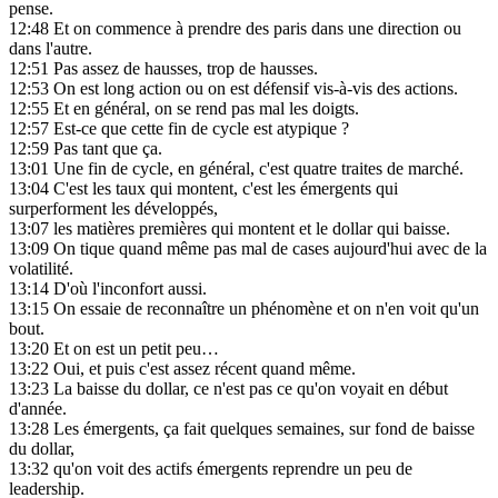
pense.
12:48
Et on commence à prendre des paris dans une direction ou
dans l'autre.
12:51
Pas assez de hausses, trop de hausses.
12:53
On est long action ou on est défensif vis-à-vis des actions.
12:55
Et en général, on se rend pas mal les doigts.
12:57
Est-ce que cette fin de cycle est atypique ?
12:59
Pas tant que ça.
13:01
Une fin de cycle, en général, c'est quatre traites de marché.
13:04
C'est les taux qui montent, c'est les émergents qui
surperforment les développés,
13:07
les matières premières qui montent et le dollar qui baisse.
13:09
On tique quand même pas mal de cases aujourd'hui avec de la
volatilité.
13:14
D'où l'inconfort aussi.
13:15
On essaie de reconnaître un phénomène et on n'en voit qu'un
bout.
13:20
Et on est un petit peu…
13:22
Oui, et puis c'est assez récent quand même.
13:23
La baisse du dollar, ce n'est pas ce qu'on voyait en début
d'année.
13:28
Les émergents, ça fait quelques semaines, sur fond de baisse
du dollar,
13:32
qu'on voit des actifs émergents reprendre un peu de
leadership.