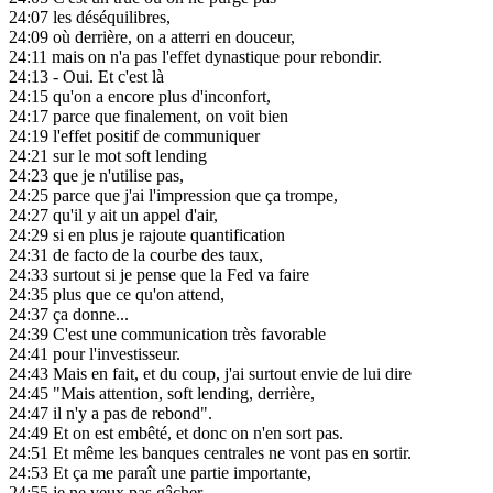
24:07
les déséquilibres,
24:09
où derrière, on a atterri en douceur,
24:11
mais on n'a pas l'effet dynastique pour rebondir.
24:13
- Oui. Et c'est là
24:15
qu'on a encore plus d'inconfort,
24:17
parce que finalement, on voit bien
24:19
l'effet positif de communiquer
24:21
sur le mot soft lending
24:23
que je n'utilise pas,
24:25
parce que j'ai l'impression que ça trompe,
24:27
qu'il y ait un appel d'air,
24:29
si en plus je rajoute quantification
24:31
de facto de la courbe des taux,
24:33
surtout si je pense que la Fed va faire
24:35
plus que ce qu'on attend,
24:37
ça donne...
24:39
C'est une communication très favorable
24:41
pour l'investisseur.
24:43
Mais en fait, et du coup, j'ai surtout envie de lui dire
24:45
"Mais attention, soft lending, derrière,
24:47
il n'y a pas de rebond".
24:49
Et on est embêté, et donc on n'en sort pas.
24:51
Et même les banques centrales ne vont pas en sortir.
24:53
Et ça me paraît une partie importante,
24:55
je ne veux pas gâcher