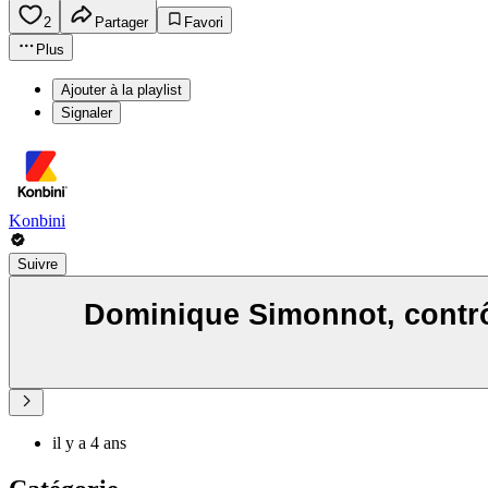
2
Partager
Favori
Plus
Ajouter à la playlist
Signaler
Konbini
Suivre
Dominique Simonnot, contrôl
il y a 4 ans