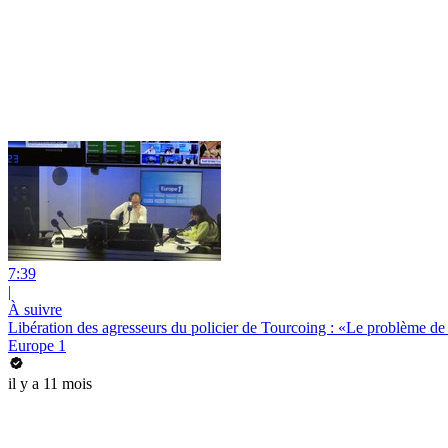
7:39
|
À suivre
Libération des agresseurs du policier de Tourcoing : «Le problème de 
Europe 1
il y a 11 mois