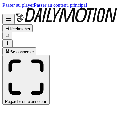
Passer au player
Passer au contenu principal
Rechercher
Se connecter
Regarder en plein écran