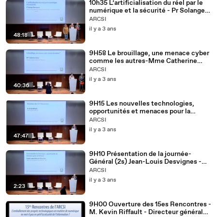
10h35 L’artificialisation du réel par le
numérique et la sécurité - Pr Solange
Ghernaouti - Directrice, Swiss
ARCSI
Cybersecurity Advisory & Research
il y a 3 ans
Group - Université de Lausanne
48:18
9H58 Le brouillage, une menace cyber
comme les autres-Mme Catherine
Gabay - Directrice à l’Agence nationale
ARCSI
des fréquences
il y a 3 ans
40:36
9H15 Les nouvelles technologies,
opportunités et menaces pour la
Défense-Contre-Amiral Vincent
ARCSI
Sébastien Adjoint au commandant de
il y a 3 ans
la cyberdéfense-Adjoint au
47:47
commandant de la cyberdéfense-EMA
9H10 Présentation de la journée-
Général (2s) Jean-Louis Desvignes -
Président de l’ARCSI
ARCSI
il y a 3 ans
2:23
9H00 Ouverture des 15es Rencontres -
M. Kevin Riffault - Directeur général