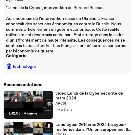
il y a 4 ans
"Lundi de la Cyber", intervention de Bernard Besson :
Au lendemain de l’intervention russe en Ukraine la France
annonçait des sanctions économiques contre la Russie. Nous
sommes officiellement en guerre économique. Cette réalité
millénaire est désormais actée par l’Etat stratège dans le cadre
d’un affrontement de haute intensité. Les conséquences ne se
sont pas faites attendre. Les Français sont désormais concernés
par l’économie de guerre.
Catégorie
🤖
Technologie
Recommandations
video Lundi de la Cybersécurité de
mars 2024
ARCSI
il y a 2 ans
1:42:05
|
À suivre
Lundicyber 26février2024 La cyber-
résilience dans l’Union européenne, Il
est temps d’agir