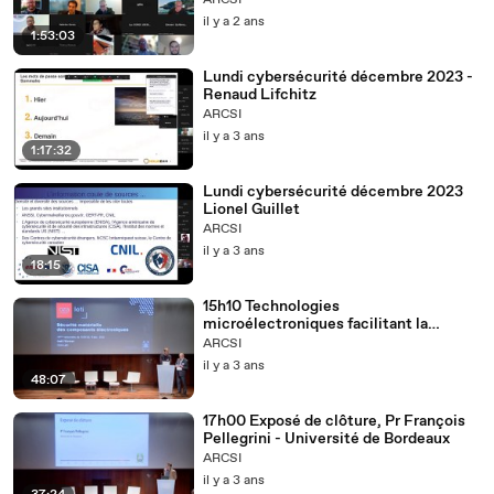
ARCSI
il y a 2 ans
1:53:03
Lundi cybersécurité décembre 2023 -
Renaud Lifchitz
ARCSI
il y a 3 ans
1:17:32
Lundi cybersécurité décembre 2023
Lionel Guillet
ARCSI
il y a 3 ans
18:15
15h10 Technologies
microélectroniques facilitant la
sécurité matérielle et garantissant
ARCSI
notre souveraineté - M. Gaël Pillonet -
il y a 3 ans
Directeur scientifique pour les
48:07
composants Silicium, LETI
17h00 Exposé de clôture, Pr François
Pellegrini - Université de Bordeaux
ARCSI
il y a 3 ans