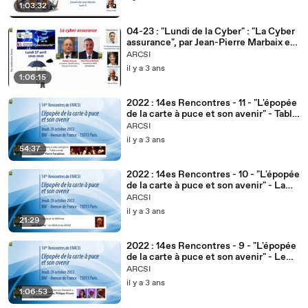
1:03:32
04-23 : "Lundi de la Cyber" : "La Cyber
assurance", par Jean-Pierre Marbaix et
Herbert Groscot
ARCSI
il y a 3 ans
1:06:15
2022 : 14es Rencontres - 11 - "L'épopée
de la carte à puce et son avenir" - Table
ronde et conclusion
ARCSI
il y a 3 ans
54:37
2022 : 14es Rencontres - 10 - "L'épopée
de la carte à puce et son avenir" - La
carte à puce et la Défense
ARCSI
il y a 3 ans
21:29
2022 : 14es Rencontres - 9 - "L'épopée
de la carte à puce et son avenir" - Le
"Secure Element" et les nouveaux
ARCSI
usages
il y a 3 ans
1:06:53