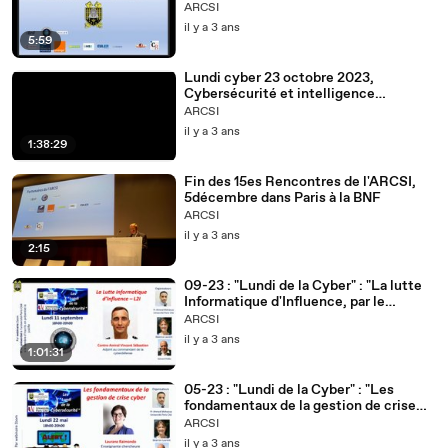
de la BnF
ARCSI
il y a 3 ans
5:59
Lundi cyber 23 octobre 2023,
Cybersécurité et intelligence
artificielle, Perspective
ARCSI
transdisciplinaire et sociétale
il y a 3 ans
1:38:29
Fin des 15es Rencontres de l'ARCSI,
5décembre dans Paris à la BNF
ARCSI
il y a 3 ans
2:15
09-23 : "Lundi de la Cyber" : "La lutte
Informatique d'Influence, par le
Contre-Amiral Vincent Sébastien
ARCSI
il y a 3 ans
1:01:31
05-23 : "Lundi de la Cyber" : "Les
fondamentaux de la gestion de crise
Cyber, par Laurane Raimondo
ARCSI
il y a 3 ans