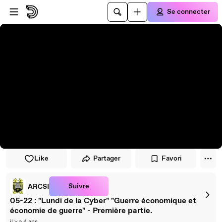
Passer au player
Passer au contenu principal
Se connecter
Like
Partager
Favori
Suivre
ARCSI
05-22 : "Lundi de la Cyber" "Guerre économique et
économie de guerre" - Première partie.