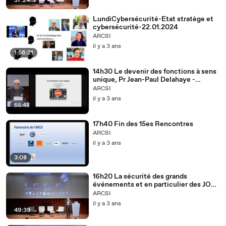
37:24
LundiCybersécurité-Etat stratège et
cybersécurité-22.01.2024
ARCSI
il y a 3 ans
1:56:21
14h30 Le devenir des fonctions à sens
unique, Pr Jean-Paul Delahaye -
Université de Lille
ARCSI
il y a 3 ans
55:48
17h40 Fin des 15es Rencontres
ARCSI
il y a 3 ans
3:08
16h20 La sécurité des grands
événements et en particulier des JOP
2024 - M. Daniel Le Coguic - ATOS
ARCSI
il y a 3 ans
49:39