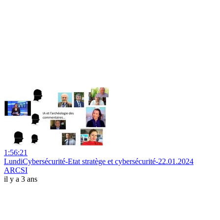
1:56:21
LundiCybersécurité-Etat stratège et cybersécurité-22.01.2024
ARCSI
il y a 3 ans