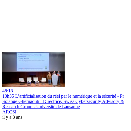
48:18
10h35 L’artificialisation du réel par le numérique et la sécurité - Pr
Solange Ghernaouti - Directrice, Swiss Cybersecurity Advisory &
Research Group - Université de Lausanne
ARCSI
il y a 3 ans