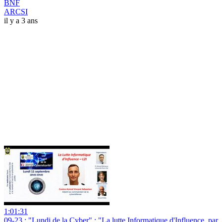
BNF
ARCSI
il y a 3 ans
1:01:31
09-23 : "Lundi de la Cyber" : "La lutte Informatique d'Influence, par