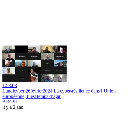
1:53:03
Lundicyber 26février2024 La cyber-résilience dans l’Union
européenne, Il est temps d’agir
ARCSI
il y a 2 ans