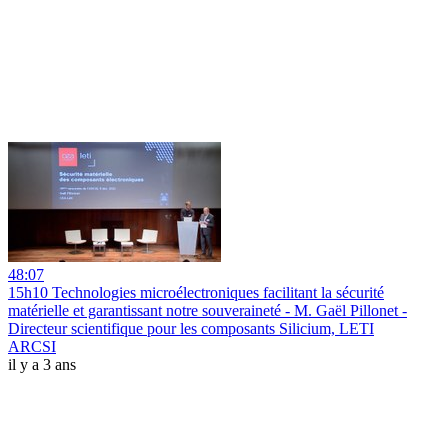
48:07
15h10 Technologies microélectroniques facilitant la sécurité
matérielle et garantissant notre souveraineté - M. Gaël Pillonet -
Directeur scientifique pour les composants Silicium, LETI
ARCSI
il y a 3 ans