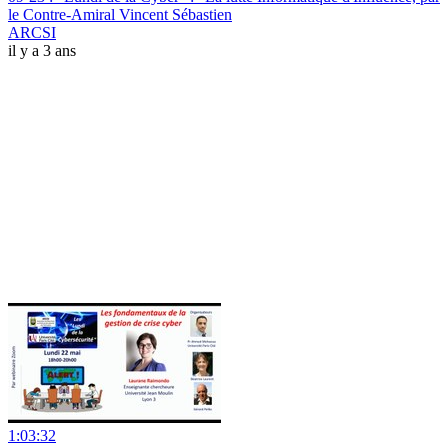
le Contre-Amiral Vincent Sébastien
ARCSI
il y a 3 ans
1:03:32