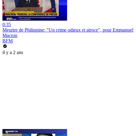
0:35
Meurtre de Philippine: "Un crime odieux et atroce", pour Emmanuel
Macron
BFM
il y a 2 ans