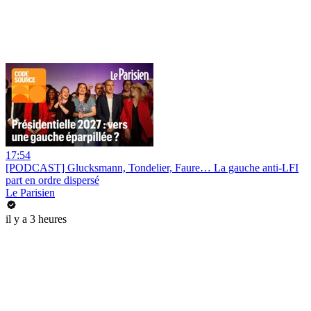
17:54
[PODCAST] Glucksmann, Tondelier, Faure… La gauche anti-LFI
part en ordre dispersé
Le Parisien
il y a 3 heures