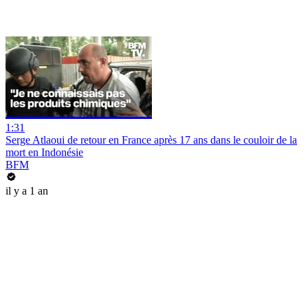
1:31
Serge Atlaoui de retour en France après 17 ans dans le couloir de la
mort en Indonésie
BFM
il y a 1 an