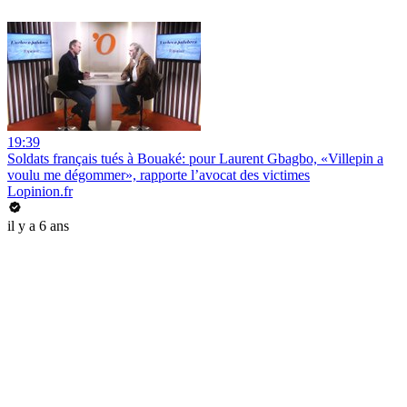
19:39
Soldats français tués à Bouaké: pour Laurent Gbagbo, «Villepin a
voulu me dégommer», rapporte l’avocat des victimes
Lopinion.fr
il y a 6 ans