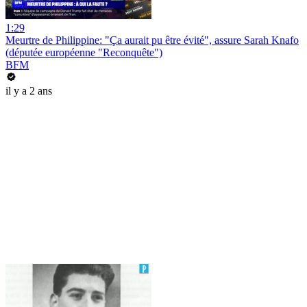
1:29
Meurtre de Philippine: "Ça aurait pu être évité", assure Sarah Knafo
(députée européenne "Reconquête")
BFM
il y a 2 ans