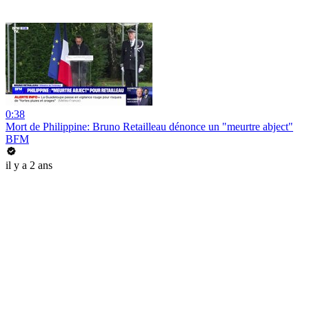
0:38
Mort de Philippine: Bruno Retailleau dénonce un "meurtre abject"
BFM
il y a 2 ans