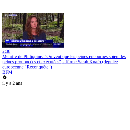
2:38
Meurtre de Philippine: "On veut que les peines encourues soient les
peines prononcées et exécutées", affirme Sarah Knafo (députée
européenne "Reconquête")
BFM
il y a 2 ans