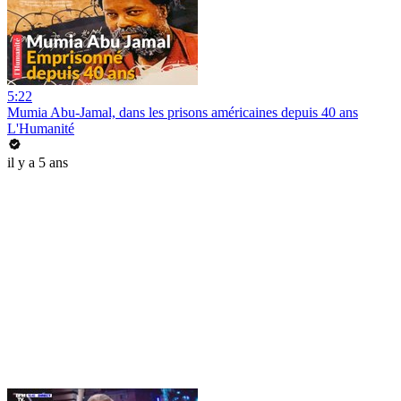
5:22
Mumia Abu-Jamal, dans les prisons américaines depuis 40 ans
L'Humanité
il y a 5 ans