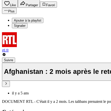
Like
Partager
Favori
Plus
Ajouter à la playlist
Signaler
rtl.fr
Suivre
Afghanistan : 2 mois après le re
il y a 5 ans
DOCUMENT RTL - C'était il y a 2 mois. Les talibans prenaient le pou