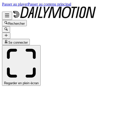
Passer au player
Passer au contenu principal
Rechercher
Se connecter
Regarder en plein écran