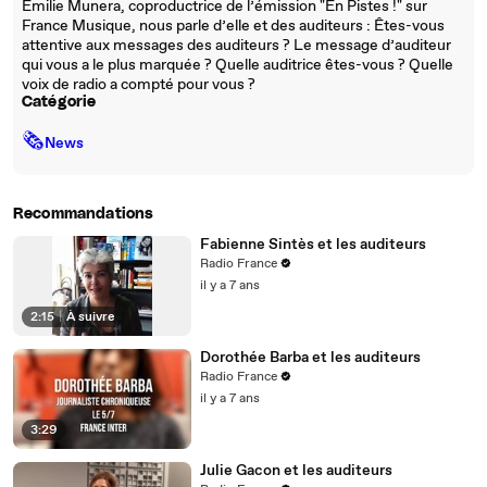
Émilie Munera, coproductrice de l’émission "En Pistes !" sur
France Musique, nous parle d’elle et des auditeurs : Êtes-vous
attentive aux messages des auditeurs ? Le message d’auditeur
qui vous a le plus marquée ? Quelle auditrice êtes-vous ? Quelle
voix de radio a compté pour vous ?
Catégorie
🗞
News
Recommandations
Fabienne Sintès et les auditeurs
Radio France
il y a 7 ans
2:15
|
À suivre
Dorothée Barba et les auditeurs
Radio France
il y a 7 ans
3:29
Julie Gacon et les auditeurs