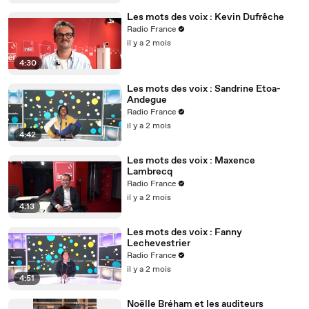
Les mots des voix : Kevin Dufrêche
Radio France
il y a 2 mois
4:30
Les mots des voix : Sandrine Etoa-
Andegue
Radio France
il y a 2 mois
4:42
Les mots des voix : Maxence
Lambrecq
Radio France
il y a 2 mois
4:13
Les mots des voix : Fanny
Lechevestrier
Radio France
il y a 2 mois
4:51
Noëlle Bréham et les auditeurs