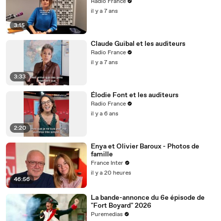
Radio France
il y a 7 ans
3:15
Claude Guibal et les auditeurs
Radio France
il y a 7 ans
3:33
Élodie Font et les auditeurs
Radio France
il y a 6 ans
2:20
Enya et Olivier Baroux - Photos de
famille
France Inter
il y a 20 heures
46:56
La bande-annonce du 6e épisode de
"Fort Boyard" 2026
Puremedias