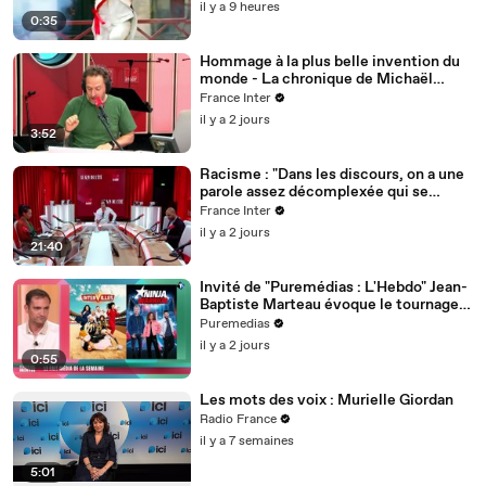
il y a 9 heures
0:35
Hommage à la plus belle invention du
monde - La chronique de Michaël
Hirsch
France Inter
il y a 2 jours
3:52
Racisme : "Dans les discours, on a une
parole assez décomplexée qui se
structure et se banalise dans la
France Inter
société"
il y a 2 jours
21:40
Invité de "Puremédias : L'Hebdo" Jean-
Baptiste Marteau évoque le tournage
mouvementé de "Fort Boyard"
Puremedias
il y a 2 jours
0:55
Les mots des voix : Murielle Giordan
Radio France
il y a 7 semaines
5:01