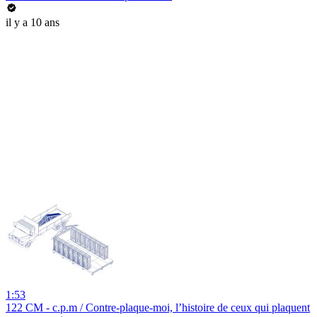
il y a 10 ans
1:53
122 CM - c.p.m / Contre-plaque-moi, l’histoire de ceux qui plaquent