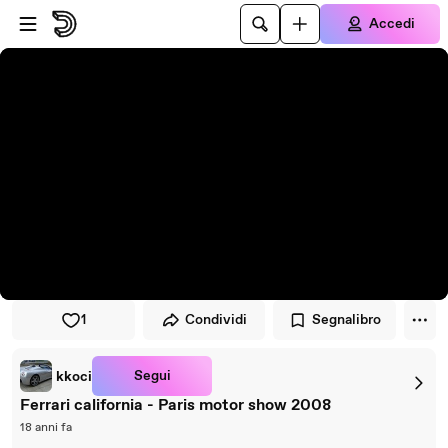
Vai al lettore
Passa al contenuto principale
Accedi
1
Condividi
Segnalibro
Segui
kkoci
Ferrari california - Paris motor show 2008
18 anni fa