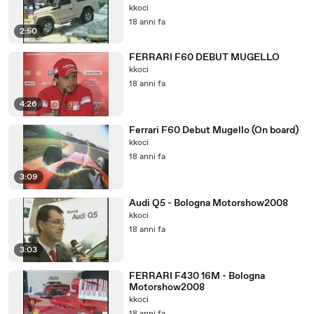
kkoci
18 anni fa
2:50
FERRARI F60 DEBUT MUGELLO
kkoci
18 anni fa
4:26
Ferrari F60 Debut Mugello (On board)
kkoci
18 anni fa
3:09
Audi Q5 - Bologna Motorshow2008
kkoci
18 anni fa
3:03
FERRARI F430 16M - Bologna
Motorshow2008
kkoci