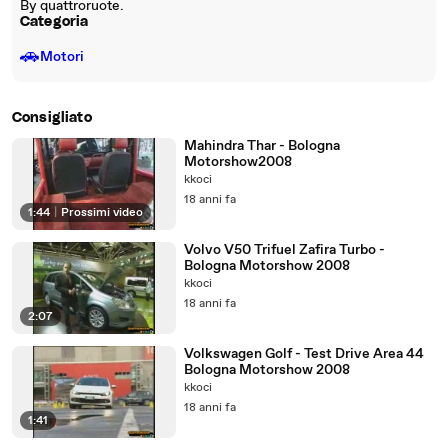
By quattroruote.
Categoria
🚗
Motori
Consigliato
Mahindra Thar - Bologna
Motorshow2008
kkoci
18 anni fa
1:44
|
Prossimi video
Volvo V50 Trifuel Zafira Turbo -
Bologna Motorshow 2008
kkoci
18 anni fa
2:07
Volkswagen Golf - Test Drive Area 44
Bologna Motorshow 2008
kkoci
18 anni fa
1:41