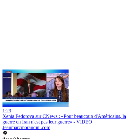
1:29
Xenia Fedorova sur CNews : «Pour beaucoup d'Américains, la
guerre en Iran n'est pas leur guerre» - VIDEO
Jeanmarcmorandini.com