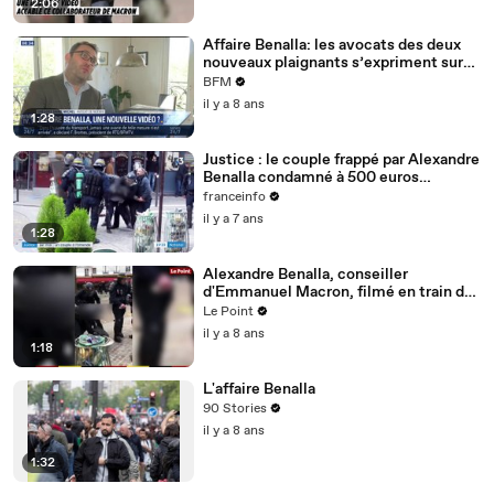
2:06
Affaire Benalla: les avocats des deux
nouveaux plaignants s’expriment sur
BFMTV
BFM
il y a 8 ans
1:28
Justice : le couple frappé par Alexandre
Benalla condamné à 500 euros
d'amende
franceinfo
il y a 7 ans
1:28
Alexandre Benalla, conseiller
d'Emmanuel Macron, filmé en train de
frapper un manifestant lors de la
Le Point
manifestation du 1er mai
il y a 8 ans
1:18
L'affaire Benalla
90 Stories
il y a 8 ans
1:32