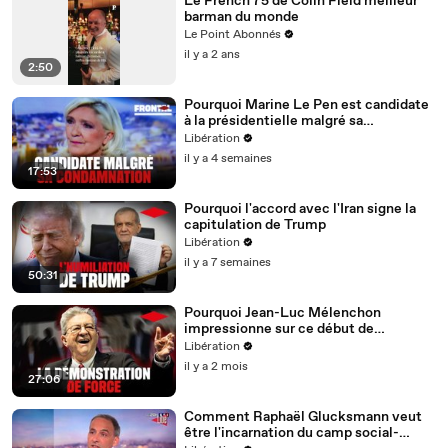
Le French 75 de Colin Field meilleur
barman du monde
Le Point Abonnés
il y a 2 ans
2:50
Pourquoi Marine Le Pen est candidate
à la présidentielle malgré sa
condamnation
Libération
il y a 4 semaines
17:53
Pourquoi l'accord avec l'Iran signe la
capitulation de Trump
Libération
il y a 7 semaines
50:31
Pourquoi Jean-Luc Mélenchon
impressionne sur ce début de
campagne présidentielle
Libération
il y a 2 mois
27:06
Comment Raphaël Glucksmann veut
être l'incarnation du camp social-