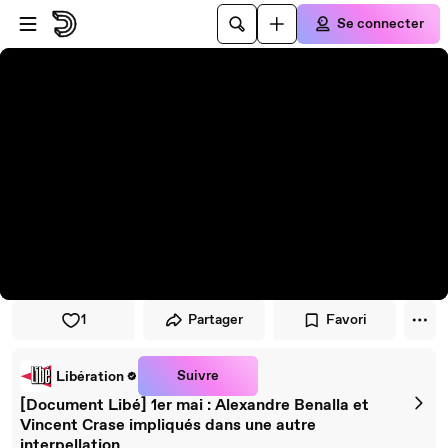
Passer au player
Passer au contenu principal
Se connecter
1
Partager
Favori
Suivre
Libération
[Document Libé] 1er mai : Alexandre Benalla et
Vincent Crase impliqués dans une autre
interpellation