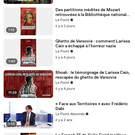
Des partitions inédites de Mozart
retrouvées à la Bibliothèque nationale
de France
Le Point
il y a 3 jours
1:12
Ghetto de Varsovie : comment Larissa
Cain a échappé à l'horreur nazie
Le Point
il y a 4 jours
1:43
Shoah : le témoignage de Larissa Cain,
rescapée du ghetto de Varsovie
Le Point
il y a 4 jours
11:29
« Face aux Territoires » avec Frédéric
Dabi
Le Point Abonnés
il y a 2 ans
1:13