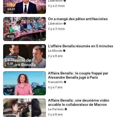
démocrate pour la présidentielle
Libération
il y a 2 mois
54:01
On a mangé des pâtes antifascistes
Libération
il y a 3 mois
6:23
L’affaire Benalla résumée en 5 minutes
Le Monde
il y a 8 ans
5:31
Affaire Benalla : le couple frappé par
Alexandre Benalla jugé à Paris
franceinfo
il y a 7 ans
1:17
Affaire Benalla : une deuxième vidéo
accable le collaborateur de Macron
Le Parisien
il y a 8 ans