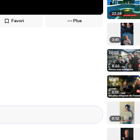
22:26
Favori
Plus
3:41
6:55
5:16
6:12