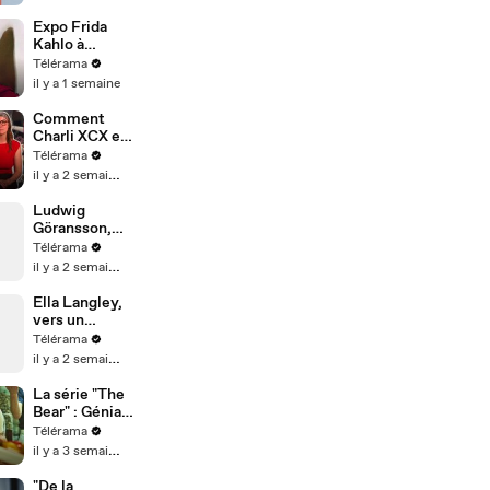
Expo Frida
Kahlo à
Londres : les
Télérama
secrets de
il y a 1 semaine
fabrication
d’une icône
Comment
mondiale
Charli XCX est
devenue la
Télérama
pop star de
il y a 2 semaines
son époque
Ludwig
Göransson,
compositeur
Télérama
de «
il y a 2 semaines
L’Odyssée »
au plus près
Ella Langley,
du réel
vers un
succès à la
Télérama
Taylor Swift ?
il y a 2 semaines
La série "The
Bear" : Géniale
ou surcotée ?
Télérama
il y a 3 semaines
"De la