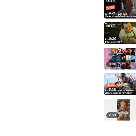
4:21
6:26
9:38
5:38
2:59